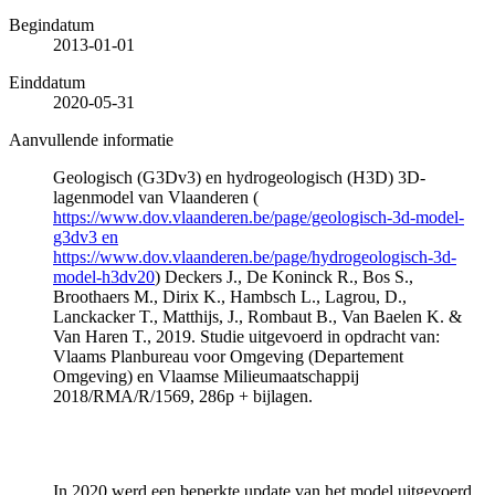
Begindatum
2013-01-01
Einddatum
2020-05-31
Aanvullende informatie
Geologisch (G3Dv3) en hydrogeologisch (H3D) 3D-
lagenmodel van Vlaanderen (
https://www.dov.vlaanderen.be/page/geologisch-3d-model-
g3dv3 en
https://www.dov.vlaanderen.be/page/hydrogeologisch-3d-
model-h3dv20
) Deckers J., De Koninck R., Bos S.,
Broothaers M., Dirix K., Hambsch L., Lagrou, D.,
Lanckacker T., Matthijs, J., Rombaut B., Van Baelen K. &
Van Haren T., 2019. Studie uitgevoerd in opdracht van:
Vlaams Planbureau voor Omgeving (Departement
Omgeving) en Vlaamse Milieumaatschappij
2018/RMA/R/1569, 286p + bijlagen.
In 2020 werd een beperkte update van het model uitgevoerd