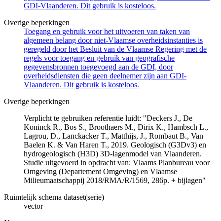
GDI-Vlaanderen. Dit gebruik is kosteloos.
Overige beperkingen
Toegang en gebruik voor het uitvoeren van taken van
algemeen belang door niet-Vlaamse overheidsinstanties is
geregeld door het Besluit van de Vlaamse Regering met de
regels voor toegang en gebruik van geografische
gegevensbronnen toegevoegd aan de GDI, door
overheidsdiensten die geen deelnemer zijn aan GDI-
Vlaanderen. Dit gebruik is kosteloos.
Overige beperkingen
Verplicht te gebruiken referentie luidt: "Deckers J., De
Koninck R., Bos S., Broothaers M., Dirix K., Hambsch L.,
Lagrou, D., Lanckacker T., Matthijs, J., Rombaut B., Van
Baelen K. & Van Haren T., 2019. Geologisch (G3Dv3) en
hydrogeologisch (H3D) 3D-lagenmodel van Vlaanderen.
Studie uitgevoerd in opdracht van: Vlaams Planbureau voor
Omgeving (Departement Omgeving) en Vlaamse
Milieumaatschappij 2018/RMA/R/1569, 286p. + bijlagen"
Ruimtelijk schema dataset(serie)
vector