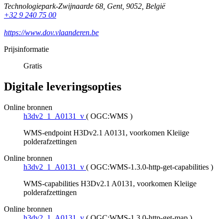
Technologiepark-Zwijnaarde 68
,
Gent
,
9052
,
België
+32 9 240 75 00
https://www.dov.vlaanderen.be
Prijsinformatie
Gratis
Digitale leveringsopties
Online bronnen
h3dv2_1_A0131_v
(
OGC:WMS
)
WMS-endpoint H3Dv2.1 A0131, voorkomen Kleiige
polderafzettingen
Online bronnen
h3dv2_1_A0131_v
(
OGC:WMS-1.3.0-http-get-capabilities
)
WMS-capabilities H3Dv2.1 A0131, voorkomen Kleiige
polderafzettingen
Online bronnen
h3dv2_1_A0131_v
(
OGC:WMS-1.3.0-http-get-map
)