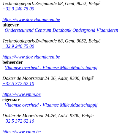
Technologiepark-Zwijnaarde 68
,
Gent
,
9052
,
België
+32 9 240 75 00
https://www.dov.vlaanderen.be
uitgever
Ondersteunend Centrum Databank Ondergrond Vlaanderen
Technologiepark-Zwijnaarde 68
,
Gent
,
9052
,
België
+32 9 240 75 00
https://www.dov.vlaanderen.be
beheerder
Vlaamse overheid - Vlaamse MilieuMaatschappij
Dokter de Moorstraat 24-26
,
Aalst
,
9300
,
België
+32 5 372 62 10
https://www.vmm.be
eigenaar
Vlaamse overheid - Vlaamse MilieuMaatschappij
Dokter de Moorstraat 24-26
,
Aalst
,
9300
,
België
+32 5 372 62 10
https://www.vmm.be