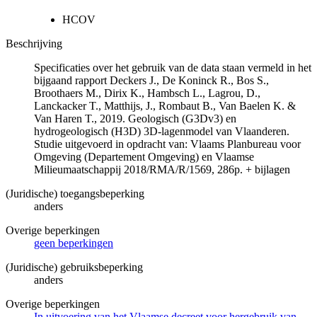
HCOV
Beschrijving
Specificaties over het gebruik van de data staan vermeld in het
bijgaand rapport Deckers J., De Koninck R., Bos S.,
Broothaers M., Dirix K., Hambsch L., Lagrou, D.,
Lanckacker T., Matthijs, J., Rombaut B., Van Baelen K. &
Van Haren T., 2019. Geologisch (G3Dv3) en
hydrogeologisch (H3D) 3D-lagenmodel van Vlaanderen.
Studie uitgevoerd in opdracht van: Vlaams Planbureau voor
Omgeving (Departement Omgeving) en Vlaamse
Milieumaatschappij 2018/RMA/R/1569, 286p. + bijlagen
(Juridische) toegangsbeperking
anders
Overige beperkingen
geen beperkingen
(Juridische) gebruiksbeperking
anders
Overige beperkingen
In uitvoering van het Vlaamse decreet voor hergebruik van