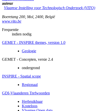
auteur
Vlaamse Instelling voor Technologisch Onderzoek (VITO)
Boeretang 200
,
Mol
,
2400
,
België
www.vito.be
Frequentie
indien nodig
GEMET - INSPIRE themes, version 1.0
Geologie
GEMET - Concepten, versie 2.4
ondergrond
INSPIRE - Spatial scope
Regionaal
GDI-Vlaanderen Trefwoorden
Herbruikbaar
Kosteloos
Vlaamse Open data