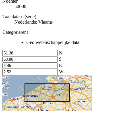
Noemer
50000
Taal dataset(serie)
Nederlands; Vlaams
Categorie(en)
Geo wetenschappelijke data
N
S
E
W