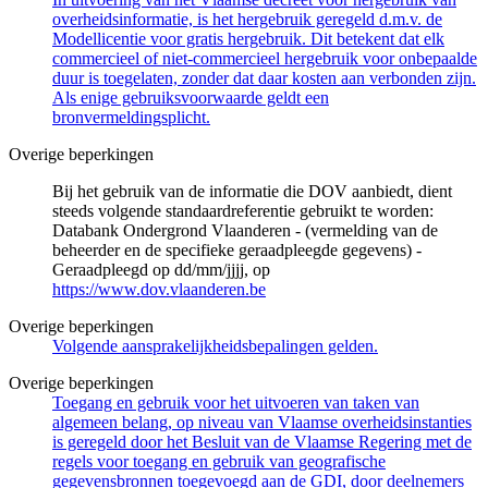
overheidsinformatie, is het hergebruik geregeld d.m.v. de
Modellicentie voor gratis hergebruik. Dit betekent dat elk
commercieel of niet-commercieel hergebruik voor onbepaalde
duur is toegelaten, zonder dat daar kosten aan verbonden zijn.
Als enige gebruiksvoorwaarde geldt een
bronvermeldingsplicht.
Overige beperkingen
Bij het gebruik van de informatie die DOV aanbiedt, dient
steeds volgende standaardreferentie gebruikt te worden:
Databank Ondergrond Vlaanderen - (vermelding van de
beheerder en de specifieke geraadpleegde gegevens) -
Geraadpleegd op dd/mm/jjjj, op
https://www.dov.vlaanderen.be
Overige beperkingen
Volgende aansprakelijkheidsbepalingen gelden.
Overige beperkingen
Toegang en gebruik voor het uitvoeren van taken van
algemeen belang, op niveau van Vlaamse overheidsinstanties
is geregeld door het Besluit van de Vlaamse Regering met de
regels voor toegang en gebruik van geografische
gegevensbronnen toegevoegd aan de GDI, door deelnemers