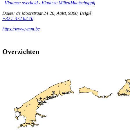
Vlaamse overheid - Vlaamse MilieuMaatschappij
Dokter de Moorstraat 24-26
,
Aalst
,
9300
,
België
+32 5 372 62 10
https://www.vmm.be
Overzichten