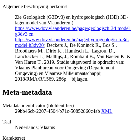
Algemene beschrijving herkomst
Zie Geologisch (G3Dv3) en hydrogeologisch (H3D) 3D-
lagenmodel van Vlaanderen (
https://www.dov.vlaanderen.be/page/geologisch-3d-model-
g3dv3 en
https://www.dov.vlaanderen.be/page/hydrogeologisch-3d-
model-h3dv20
) Deckers J., De Koninck R., Bos S.,
Broothaers M., Dirix K., Hambsch L., Lagrou, D.,
Lanckacker T., Matthijs, J., Rombaut B., Van Baelen K. &
Van Haren T., 2019. Studie uitgevoerd in opdracht van:
Vlaams Planbureau voor Omgeving (Departement
Omgeving) en Vlaamse Milieumaatschappij
2018/RMA/R/1569, 286p + bijlagen.
Meta-metadata
Metadata identificator (fileIdentifier)
29bb46cb-2207-4504-b71c-50852860c4ab
XML
Taal
Nederlands; Vlaams
Karakterset