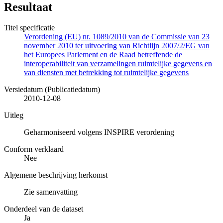
Resultaat
Titel specificatie
Verordening (EU) nr. 1089/2010 van de Commissie van 23
november 2010 ter uitvoering van Richtlijn 2007/2/EG van
het Europees Parlement en de Raad betreffende de
interoperabiliteit van verzamelingen ruimtelijke gegevens en
van diensten met betrekking tot ruimtelijke gegevens
Versiedatum (Publicatiedatum)
2010-12-08
Uitleg
Geharmoniseerd volgens INSPIRE verordening
Conform verklaard
Nee
Algemene beschrijving herkomst
Zie samenvatting
Onderdeel van de dataset
Ja