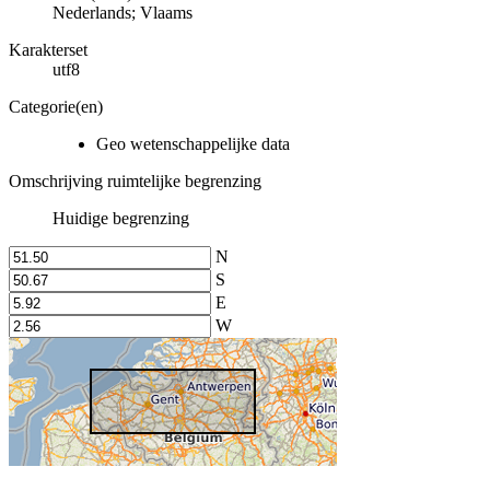
Nederlands; Vlaams
Karakterset
utf8
Categorie(en)
Geo wetenschappelijke data
Omschrijving ruimtelijke begrenzing
Huidige begrenzing
N
S
E
W