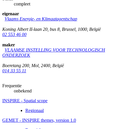
compleet
eigenaar
Vlaams Energie- en Klimaatagentschap
Koning Albert II-laan 20, bus 8
,
Brussel
,
1000
,
België
02 553 46 00
maker
VLAAMSE INSTELLING VOOR TECHNOLOGISCH
ONDERZOEK
Boeretang 200
,
Mol
,
2400
,
België
014 33 55 11
Frequentie
onbekend
INSPIRE - Spatial scope
Regionaal
GEMET - INSPIRE themes, version 1.0