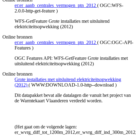
er:er_aanb_centrales_vermogen_ptn_2012
(
OGC:WFS-
2.0.0-http-get-feature
)
WFS-GetFeature Grote installaties met uitsluitend
elektriciteitsopwekking (2012)
Online bronnen
er:er_aanb_centrales_vermogen_ptn_2012
(
OGC:OGC-API-
Features
)
OGC Features API: WFS-GetFeature Grote installaties met
uitsluitend elektriciteitsopwekking (2012)
Online bronnen
Grote installaties met uitsluitend elektriciteitsopwekking
(2012)
(
WWW:DOWNLOAD-1.0-http--download
)
Dit datapakket bevat alle datalagen die vanuit het project van
de Warmtekaart Vlaanderen verdeeld worden.
(Het gaat om de volgende lagen:
er_wvrg_diff_tot_1200m_2012,er_wvrg_diff_ind_300m_2012