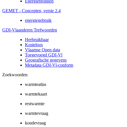
Energiebronnen
GEMET - Concepten, versie 2.4
energiegebruik
GDI-Vlaanderen Trefwoorden
Herbruikbaar
Kosteloos
Vlaamse Open data
Toegevoegd GDI-Vl
Geografische gegevens
Metadata GDI-Vl-conform
Zoekwoorden
warmteatlas
warmtekaart
restwarmte
warmtevraag
koudevraag