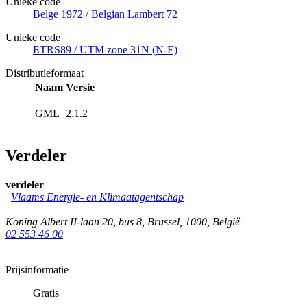
Unieke code
Belge 1972 / Belgian Lambert 72
Unieke code
ETRS89 / UTM zone 31N (N-E)
Distributieformaat
Naam
Versie
GML
2.1.2
Verdeler
verdeler
Vlaams Energie- en Klimaatagentschap
Koning Albert II-laan 20, bus 8
,
Brussel
,
1000
,
België
02 553 46 00
Prijsinformatie
Gratis