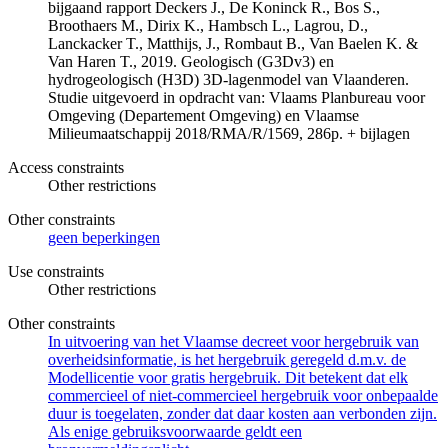
bijgaand rapport Deckers J., De Koninck R., Bos S.,
Broothaers M., Dirix K., Hambsch L., Lagrou, D.,
Lanckacker T., Matthijs, J., Rombaut B., Van Baelen K. &
Van Haren T., 2019. Geologisch (G3Dv3) en
hydrogeologisch (H3D) 3D-lagenmodel van Vlaanderen.
Studie uitgevoerd in opdracht van: Vlaams Planbureau voor
Omgeving (Departement Omgeving) en Vlaamse
Milieumaatschappij 2018/RMA/R/1569, 286p. + bijlagen
Access constraints
Other restrictions
Other constraints
geen beperkingen
Use constraints
Other restrictions
Other constraints
In uitvoering van het Vlaamse decreet voor hergebruik van
overheidsinformatie, is het hergebruik geregeld d.m.v. de
Modellicentie voor gratis hergebruik. Dit betekent dat elk
commercieel of niet-commercieel hergebruik voor onbepaalde
duur is toegelaten, zonder dat daar kosten aan verbonden zijn.
Als enige gebruiksvoorwaarde geldt een