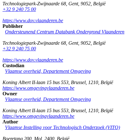
Technologiepark-Zwijnaarde 68
,
Gent
,
9052
,
België
+32 9 240 75 00
https://www.dov.vlaanderen.be
Publisher
Ondersteunend Centrum Databank Ondergrond Vlaanderen
Technologiepark-Zwijnaarde 68
,
Gent
,
9052
,
België
+32 9 240 75 00
https://www.dov.vlaanderen.be
Custodian
Vlaamse overheid, Departement Omgeving
Koning Albert II-laan 15 bus 553
,
Brussel
,
1210
,
België
https://www.omgevingvlaanderen.be
Owner
Vlaamse overheid, Departement Omgeving
Koning Albert II-laan 15 bus 553
,
Brussel
,
1210
,
België
https://www.omgevingvlaanderen.be
Author
Vlaamse Instelling voor Technologisch Onderzoek (VITO)
Boeretang 200
,
Mol
,
2400
,
België