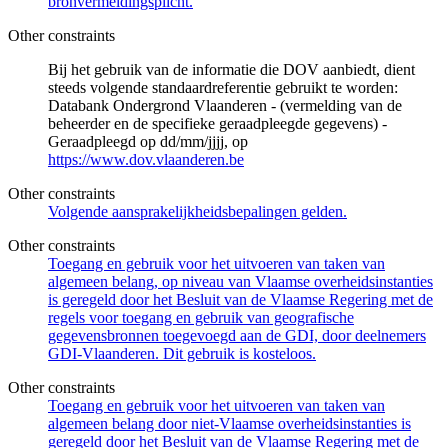
bronvermeldingsplicht.
Other constraints
Bij het gebruik van de informatie die DOV aanbiedt, dient
steeds volgende standaardreferentie gebruikt te worden:
Databank Ondergrond Vlaanderen - (vermelding van de
beheerder en de specifieke geraadpleegde gegevens) -
Geraadpleegd op dd/mm/jjjj, op
https://www.dov.vlaanderen.be
Other constraints
Volgende aansprakelijkheidsbepalingen gelden.
Other constraints
Toegang en gebruik voor het uitvoeren van taken van
algemeen belang, op niveau van Vlaamse overheidsinstanties
is geregeld door het Besluit van de Vlaamse Regering met de
regels voor toegang en gebruik van geografische
gegevensbronnen toegevoegd aan de GDI, door deelnemers
GDI-Vlaanderen. Dit gebruik is kosteloos.
Other constraints
Toegang en gebruik voor het uitvoeren van taken van
algemeen belang door niet-Vlaamse overheidsinstanties is
geregeld door het Besluit van de Vlaamse Regering met de