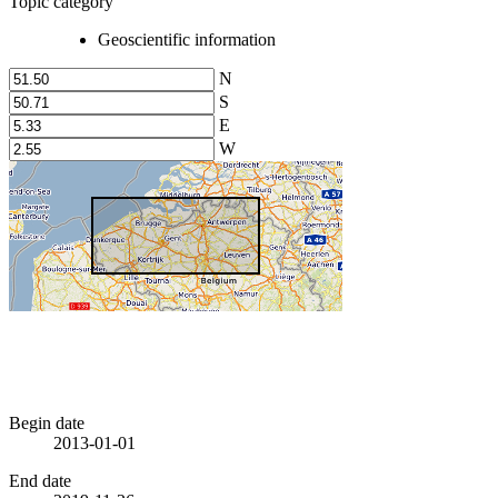
Topic category
Geoscientific information
N
S
E
W
Begin date
2013-01-01
End date