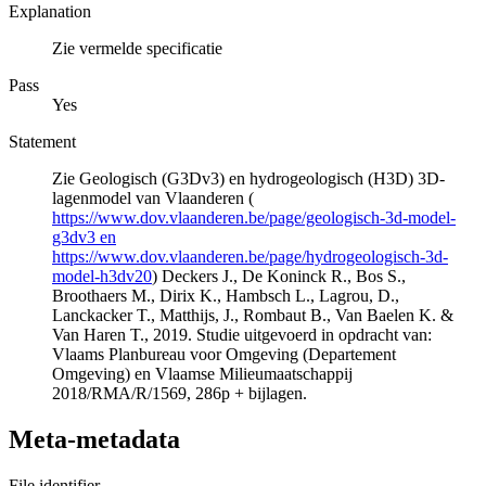
Explanation
Zie vermelde specificatie
Pass
Yes
Statement
Zie Geologisch (G3Dv3) en hydrogeologisch (H3D) 3D-
lagenmodel van Vlaanderen (
https://www.dov.vlaanderen.be/page/geologisch-3d-model-
g3dv3 en
https://www.dov.vlaanderen.be/page/hydrogeologisch-3d-
model-h3dv20
) Deckers J., De Koninck R., Bos S.,
Broothaers M., Dirix K., Hambsch L., Lagrou, D.,
Lanckacker T., Matthijs, J., Rombaut B., Van Baelen K. &
Van Haren T., 2019. Studie uitgevoerd in opdracht van:
Vlaams Planbureau voor Omgeving (Departement
Omgeving) en Vlaamse Milieumaatschappij
2018/RMA/R/1569, 286p + bijlagen.
Meta-metadata
File identifier