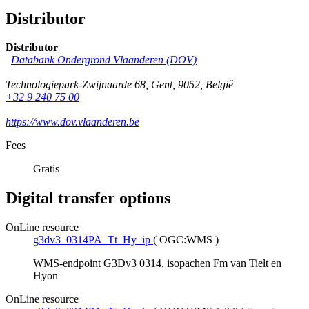
Distributor
Distributor
Databank Ondergrond Vlaanderen (DOV)
Technologiepark-Zwijnaarde 68
,
Gent
,
9052
,
België
+32 9 240 75 00
https://www.dov.vlaanderen.be
Fees
Gratis
Digital transfer options
OnLine resource
g3dv3_0314PA_Tt_Hy_ip
(
OGC:WMS
)
WMS-endpoint G3Dv3 0314, isopachen Fm van Tielt en
Hyon
OnLine resource