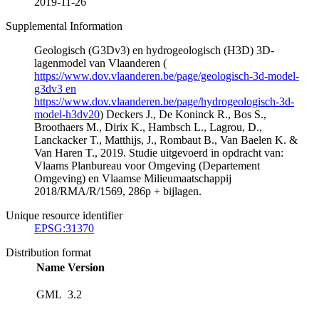
2019-11-26
Supplemental Information
Geologisch (G3Dv3) en hydrogeologisch (H3D) 3D-
lagenmodel van Vlaanderen (
https://www.dov.vlaanderen.be/page/geologisch-3d-model-
g3dv3 en
https://www.dov.vlaanderen.be/page/hydrogeologisch-3d-
model-h3dv20
) Deckers J., De Koninck R., Bos S.,
Broothaers M., Dirix K., Hambsch L., Lagrou, D.,
Lanckacker T., Matthijs, J., Rombaut B., Van Baelen K. &
Van Haren T., 2019. Studie uitgevoerd in opdracht van:
Vlaams Planbureau voor Omgeving (Departement
Omgeving) en Vlaamse Milieumaatschappij
2018/RMA/R/1569, 286p + bijlagen.
Unique resource identifier
EPSG:31370
Distribution format
Name
Version
GML
3.2