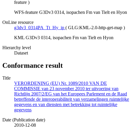
feature
)
WFS-feature G3Dv3 0314, isopachen Fm van Tielt en Hyon
OnLine resource
g3dv3_0314PA_Tt_Hy_ip
(
GLG:KML-2.0-http-get-map
)
KML G3Dv3 0314, isopachen Fm van Tielt en Hyon
Hierarchy level
Dataset
Conformance result
Title
VERORDENING (EU) Nr. 1089/2010 VAN DE
COMMISSIE van 23 november 2010 ter uitvoering van
Richtlijn 2007/2/EG van het Europees Parlement en de Raad
betreffende de interoperabiliteit van verzamelingen ruimtelijke
gegevens en van diensten met betrekking tot ruimtelijke
gegevens
Date (Publication date)
2010-12-08