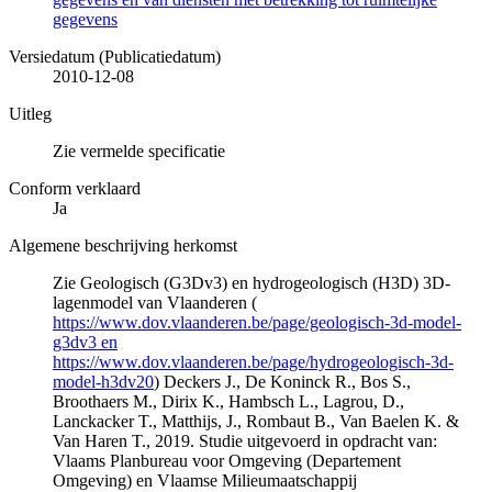
gegevens
Versiedatum (Publicatiedatum)
2010-12-08
Uitleg
Zie vermelde specificatie
Conform verklaard
Ja
Algemene beschrijving herkomst
Zie Geologisch (G3Dv3) en hydrogeologisch (H3D) 3D-
lagenmodel van Vlaanderen (
https://www.dov.vlaanderen.be/page/geologisch-3d-model-
g3dv3 en
https://www.dov.vlaanderen.be/page/hydrogeologisch-3d-
model-h3dv20
) Deckers J., De Koninck R., Bos S.,
Broothaers M., Dirix K., Hambsch L., Lagrou, D.,
Lanckacker T., Matthijs, J., Rombaut B., Van Baelen K. &
Van Haren T., 2019. Studie uitgevoerd in opdracht van:
Vlaams Planbureau voor Omgeving (Departement
Omgeving) en Vlaamse Milieumaatschappij