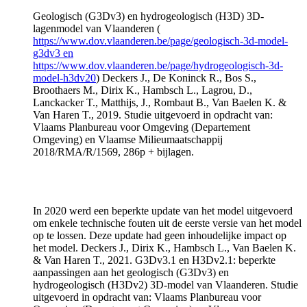
Geologisch (G3Dv3) en hydrogeologisch (H3D) 3D-
lagenmodel van Vlaanderen (
https://www.dov.vlaanderen.be/page/geologisch-3d-model-
g3dv3 en
https://www.dov.vlaanderen.be/page/hydrogeologisch-3d-
model-h3dv20
) Deckers J., De Koninck R., Bos S.,
Broothaers M., Dirix K., Hambsch L., Lagrou, D.,
Lanckacker T., Matthijs, J., Rombaut B., Van Baelen K. &
Van Haren T., 2019. Studie uitgevoerd in opdracht van:
Vlaams Planbureau voor Omgeving (Departement
Omgeving) en Vlaamse Milieumaatschappij
2018/RMA/R/1569, 286p + bijlagen.
In 2020 werd een beperkte update van het model uitgevoerd
om enkele technische fouten uit de eerste versie van het model
op te lossen. Deze update had geen inhoudelijke impact op
het model. Deckers J., Dirix K., Hambsch L., Van Baelen K.
& Van Haren T., 2021. G3Dv3.1 en H3Dv2.1: beperkte
aanpassingen aan het geologisch (G3Dv3) en
hydrogeologisch (H3Dv2) 3D-model van Vlaanderen. Studie
uitgevoerd in opdracht van: Vlaams Planbureau voor