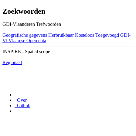
Zoekwoorden
GDI-Vlaanderen Trefwoorden
Geografische gegevens
Herbruikbaar
Kosteloos
Toegevoegd GDI-
Vl
Vlaamse Open data
INSPIRE - Spatial scope
Regionaal
Over
Github