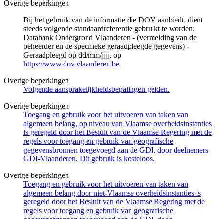
Overige beperkingen
Bij het gebruik van de informatie die DOV aanbiedt, dient
steeds volgende standaardreferentie gebruikt te worden:
Databank Ondergrond Vlaanderen - (vermelding van de
beheerder en de specifieke geraadpleegde gegevens) -
Geraadpleegd op dd/mm/jjjj, op
https://www.dov.vlaanderen.be
Overige beperkingen
Volgende aansprakelijkheidsbepalingen gelden.
Overige beperkingen
Toegang en gebruik voor het uitvoeren van taken van
algemeen belang, op niveau van Vlaamse overheidsinstanties
is geregeld door het Besluit van de Vlaamse Regering met de
regels voor toegang en gebruik van geografische
gegevensbronnen toegevoegd aan de GDI, door deelnemers
GDI-Vlaanderen. Dit gebruik is kosteloos.
Overige beperkingen
Toegang en gebruik voor het uitvoeren van taken van
algemeen belang door niet-Vlaamse overheidsinstanties is
geregeld door het Besluit van de Vlaamse Regering met de
regels voor toegang en gebruik van geografische