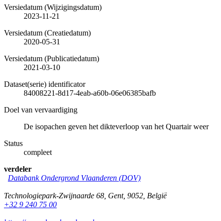
Versiedatum (Wijzigingsdatum)
2023-11-21
Versiedatum (Creatiedatum)
2020-05-31
Versiedatum (Publicatiedatum)
2021-03-10
Dataset(serie) identificator
84008221-8d17-4eab-a60b-06e06385bafb
Doel van vervaardiging
De isopachen geven het dikteverloop van het Quartair weer
Status
compleet
verdeler
Databank Ondergrond Vlaanderen (DOV)
Technologiepark-Zwijnaarde 68
,
Gent
,
9052
,
België
+32 9 240 75 00