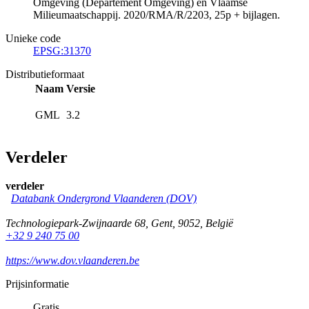
Omgeving (Departement Omgeving) en Vlaamse
Milieumaatschappij. 2020/RMA/R/2203, 25p + bijlagen.
Unieke code
EPSG:31370
Distributieformaat
Naam
Versie
GML
3.2
Verdeler
verdeler
Databank Ondergrond Vlaanderen (DOV)
Technologiepark-Zwijnaarde 68
,
Gent
,
9052
,
België
+32 9 240 75 00
https://www.dov.vlaanderen.be
Prijsinformatie
Gratis