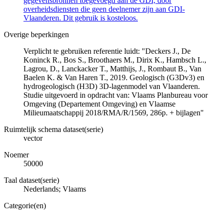
gegevensbronnen toegevoegd aan de GDI, door
overheidsdiensten die geen deelnemer zijn aan GDI-
Vlaanderen. Dit gebruik is kosteloos.
Overige beperkingen
Verplicht te gebruiken referentie luidt: "Deckers J., De
Koninck R., Bos S., Broothaers M., Dirix K., Hambsch L.,
Lagrou, D., Lanckacker T., Matthijs, J., Rombaut B., Van
Baelen K. & Van Haren T., 2019. Geologisch (G3Dv3) en
hydrogeologisch (H3D) 3D-lagenmodel van Vlaanderen.
Studie uitgevoerd in opdracht van: Vlaams Planbureau voor
Omgeving (Departement Omgeving) en Vlaamse
Milieumaatschappij 2018/RMA/R/1569, 286p. + bijlagen"
Ruimtelijk schema dataset(serie)
vector
Noemer
50000
Taal dataset(serie)
Nederlands; Vlaams
Categorie(en)