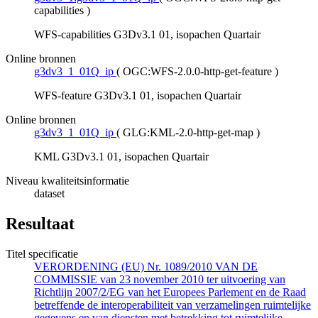
capabilities
)
WFS-capabilities G3Dv3.1 01, isopachen Quartair
Online bronnen
g3dv3_1_01Q_ip
(
OGC:WFS-2.0.0-http-get-feature
)
WFS-feature G3Dv3.1 01, isopachen Quartair
Online bronnen
g3dv3_1_01Q_ip
(
GLG:KML-2.0-http-get-map
)
KML G3Dv3.1 01, isopachen Quartair
Niveau kwaliteitsinformatie
dataset
Resultaat
Titel specificatie
VERORDENING (EU) Nr. 1089/2010 VAN DE
COMMISSIE van 23 november 2010 ter uitvoering van
Richtlijn 2007/2/EG van het Europees Parlement en de Raad
betreffende de interoperabiliteit van verzamelingen ruimtelijke
gegevens en van diensten met betrekking tot ruimtelijke