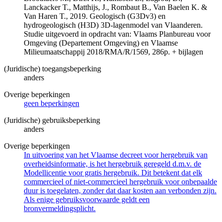
Lanckacker T., Matthijs, J., Rombaut B., Van Baelen K. &
Van Haren T., 2019. Geologisch (G3Dv3) en
hydrogeologisch (H3D) 3D-lagenmodel van Vlaanderen.
Studie uitgevoerd in opdracht van: Vlaams Planbureau voor
Omgeving (Departement Omgeving) en Vlaamse
Milieumaatschappij 2018/RMA/R/1569, 286p. + bijlagen
(Juridische) toegangsbeperking
anders
Overige beperkingen
geen beperkingen
(Juridische) gebruiksbeperking
anders
Overige beperkingen
In uitvoering van het Vlaamse decreet voor hergebruik van
overheidsinformatie, is het hergebruik geregeld d.m.v. de
Modellicentie voor gratis hergebruik. Dit betekent dat elk
commercieel of niet-commercieel hergebruik voor onbepaalde
duur is toegelaten, zonder dat daar kosten aan verbonden zijn.
Als enige gebruiksvoorwaarde geldt een
bronvermeldingsplicht.