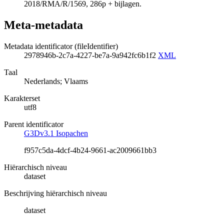
2018/RMA/R/1569, 286p + bijlagen.
Meta-metadata
Metadata identificator (fileIdentifier)
2978946b-2c7a-4227-be7a-9a942fc6b1f2
XML
Taal
Nederlands; Vlaams
Karakterset
utf8
Parent identificator
G3Dv3.1 Isopachen
f957c5da-4dcf-4b24-9661-ac2009661bb3
Hiërarchisch niveau
dataset
Beschrijving hiërarchisch niveau
dataset