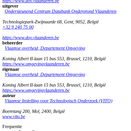
https://www.dov.vlaanderen.be
uitgever
Ondersteunend Centrum Databank Ondergrond Vlaanderen
Technologiepark-Zwijnaarde 68
,
Gent
,
9052
,
België
+32 9 240 75 00
https://www.dov.vlaanderen.be
beheerder
Vlaamse overheid, Departement Omgeving
Koning Albert II-laan 15 bus 553
,
Brussel
,
1210
,
België
https://www.omgevingvlaanderen.be
eigenaar
Vlaamse overheid, Departement Omgeving
Koning Albert II-laan 15 bus 553
,
Brussel
,
1210
,
België
https://www.omgevingvlaanderen.be
auteur
Vlaamse Instelling voor Technologisch Onderzoek (VITO)
Boeretang 200
,
Mol
,
2400
,
België
www.vito.be
Frequentie