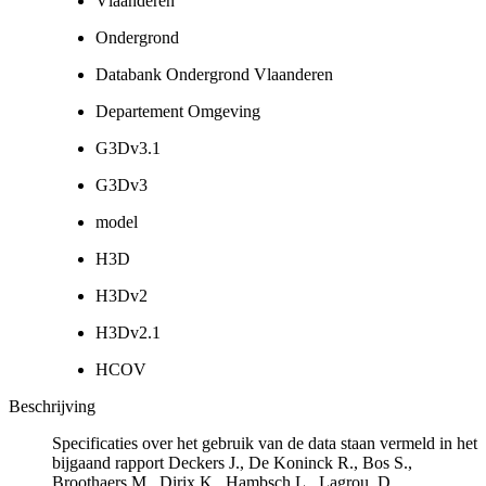
Vlaanderen
Ondergrond
Databank Ondergrond Vlaanderen
Departement Omgeving
G3Dv3.1
G3Dv3
model
H3D
H3Dv2
H3Dv2.1
HCOV
Beschrijving
Specificaties over het gebruik van de data staan vermeld in het
bijgaand rapport Deckers J., De Koninck R., Bos S.,
Broothaers M., Dirix K., Hambsch L., Lagrou, D.,