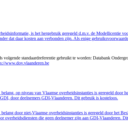
eidsinformatie, is het hergebruik geregeld d.m.v. de Modellicentie voor
nder dat daar kosten aan verbonden zijn. Als enige gebruiksvoorwaarde
eds volgende standaardreferentie gebruikt te worden: Databank Ondergr
ps://www.dov.vlaanderen.be
belang, op niveau van Vlaamse overheidsinstanties is geregeld door h
GDI, door deelnemers GDI-Vlaanderen. Dit gebruik is kosteloos.
belang door niet-Vlaamse overheidsinstanties is geregeld door het Bes
 overheidsdiensten die geen deelnemer zijn aan GDI-Vlaanderen. Dit 