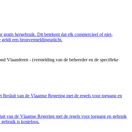
 gratis hergebruik. Dit betekent dat elk commercieel of niet-
 geldt een bronvermeldingsplicht.
ond Vlaanderen - (vermelding van de beheerder en de specifieke
et Besluit van de Vlaamse Regering met de regels voor toegang en
luit van de Vlaamse Regering met de regels voor toegang en gebruik
gebruik is kosteloos.