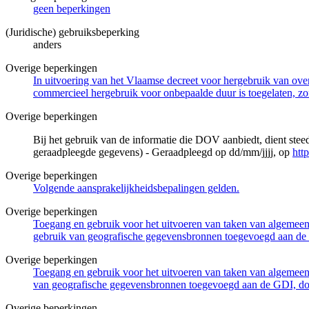
geen beperkingen
(Juridische) gebruiksbeperking
anders
Overige beperkingen
In uitvoering van het Vlaamse decreet voor hergebruik van overh
commercieel hergebruik voor onbepaalde duur is toegelaten, zo
Overige beperkingen
Bij het gebruik van de informatie die DOV aanbiedt, dient ste
geraadpleegde gegevens) - Geraadpleegd op dd/mm/jjjj, op
htt
Overige beperkingen
Volgende aansprakelijkheidsbepalingen gelden.
Overige beperkingen
Toegang en gebruik voor het uitvoeren van taken van algemeen 
gebruik van geografische gegevensbronnen toegevoegd aan de 
Overige beperkingen
Toegang en gebruik voor het uitvoeren van taken van algemeen 
van geografische gegevensbronnen toegevoegd aan de GDI, door
Overige beperkingen