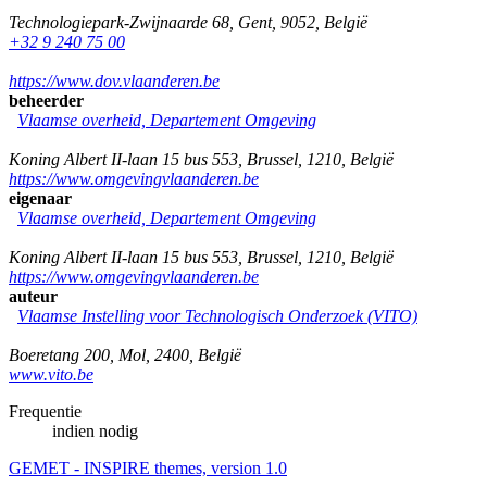
Technologiepark-Zwijnaarde 68
,
Gent
,
9052
,
België
+32 9 240 75 00
https://www.dov.vlaanderen.be
beheerder
Vlaamse overheid, Departement Omgeving
Koning Albert II-laan 15 bus 553
,
Brussel
,
1210
,
België
https://www.omgevingvlaanderen.be
eigenaar
Vlaamse overheid, Departement Omgeving
Koning Albert II-laan 15 bus 553
,
Brussel
,
1210
,
België
https://www.omgevingvlaanderen.be
auteur
Vlaamse Instelling voor Technologisch Onderzoek (VITO)
Boeretang 200
,
Mol
,
2400
,
België
www.vito.be
Frequentie
indien nodig
GEMET - INSPIRE themes, version 1.0