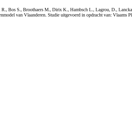
nck R., Bos S., Broothaers M., Dirix K., Hambsch L., Lagrou, D., Lanck
nmodel van Vlaanderen. Studie uitgevoerd in opdracht van: Vlaams