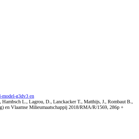
3d-model-g3dv3 en
, Hambsch L., Lagrou, D., Lanckacker T., Matthijs, J., Rombaut B.,
ing) en Vlaamse Milieumaatschappij 2018/RMA/R/1569, 286p +