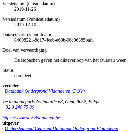
Versiedatum (Creatiedatum)
2019-11-26
Versiedatum (Publicatiedatum)
2019-12-10
Dataset(serie) identificator
84008221-8d17-4eab-a60b-06e06385bafa
Doel van vervaardiging
De isopachen geven het dikteverloop van het Quartair weer
Status
compleet
verdeler
Databank Ondergrond Vlaanderen (DOV)
Technologiepark-Zwijnaarde 68
,
Gent
,
9052
,
België
+32 9 240 75 00
https://www.dov.vlaanderen.be
uitgever
Ondersteunend Centrum Databank Ondergrond Vlaanderen