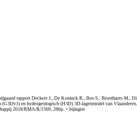
t bijgaand rapport Deckers J., De Koninck R., Bos S., Broothaers M., Di
 (G3Dv3) en hydrogeologisch (H3D) 3D-lagenmodel van Vlaanderen. S
appij 2018/RMA/R/1569, 286p. + bijlagen