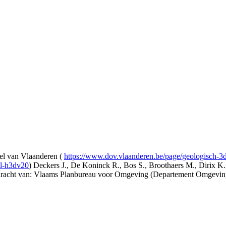
l van Vlaanderen (
https://www.dov.vlaanderen.be/page/geologisch-
el-h3dv20
) Deckers J., De Koninck R., Bos S., Broothaers M., Dirix K.
opdracht van: Vlaams Planbureau voor Omgeving (Departement Omgev