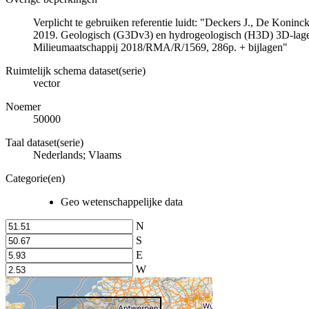
Verplicht te gebruiken referentie luidt: "Deckers J., De Koni
2019. Geologisch (G3Dv3) en hydrogeologisch (H3D) 3D-lage
Milieumaatschappij 2018/RMA/R/1569, 286p. + bijlagen"
Ruimtelijk schema dataset(serie)
vector
Noemer
50000
Taal dataset(serie)
Nederlands; Vlaams
Categorie(en)
Geo wetenschappelijke data
N
S
E
W