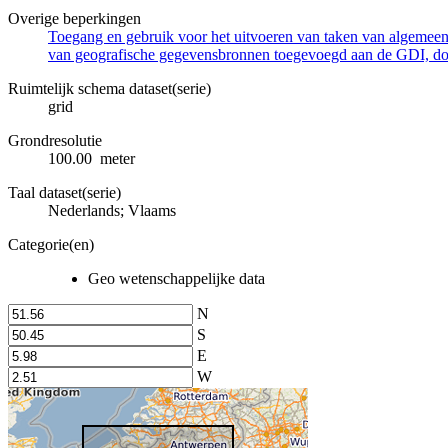
Overige beperkingen
Toegang en gebruik voor het uitvoeren van taken van algemeen 
van geografische gegevensbronnen toegevoegd aan de GDI, door
Ruimtelijk schema dataset(serie)
grid
Grondresolutie
100.00 meter
Taal dataset(serie)
Nederlands; Vlaams
Categorie(en)
Geo wetenschappelijke data
N
S
E
W