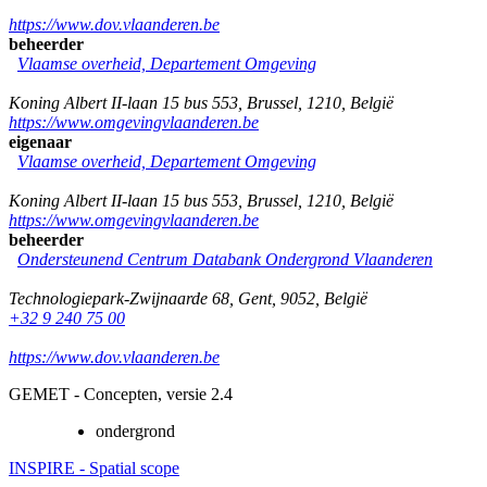
https://www.dov.vlaanderen.be
beheerder
Vlaamse overheid, Departement Omgeving
Koning Albert II-laan 15 bus 553
,
Brussel
,
1210
,
België
https://www.omgevingvlaanderen.be
eigenaar
Vlaamse overheid, Departement Omgeving
Koning Albert II-laan 15 bus 553
,
Brussel
,
1210
,
België
https://www.omgevingvlaanderen.be
beheerder
Ondersteunend Centrum Databank Ondergrond Vlaanderen
Technologiepark-Zwijnaarde 68
,
Gent
,
9052
,
België
+32 9 240 75 00
https://www.dov.vlaanderen.be
GEMET - Concepten, versie 2.4
ondergrond
INSPIRE - Spatial scope