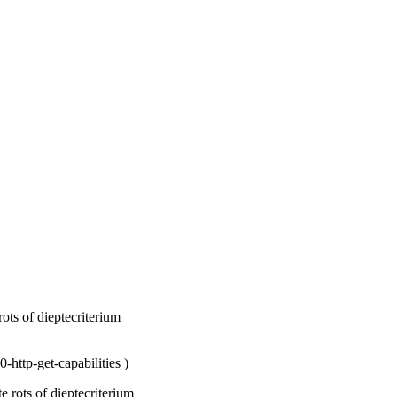
ts of dieptecriterium
ttp-get-capabilities
)
 rots of dieptecriterium