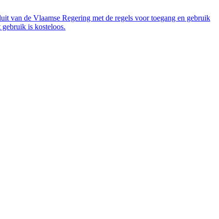
luit van de Vlaamse Regering met de regels voor toegang en gebruik
gebruik is kosteloos.