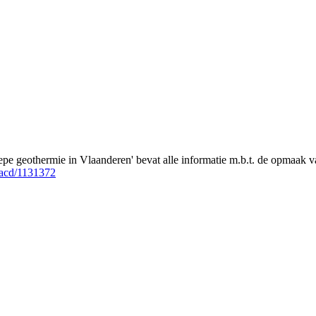
e geothermie in Vlaanderen' bevat alle informatie m.b.t. de opmaak van
/acd/1131372