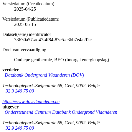
Versiedatum (Creatiedatum)
2025-04-25
Versiedatum (Publicatiedatum)
2025-05-15
Dataset(serie) identificator
33630a57-ad47-4f84-83e5-c3bb7e4a2f2c
Doel van vervaardiging
Ondiepe geothermie, BEO (boorgat energieopslag)
verdeler
Databank Ondergrond Vlaanderen (DOV)
Technologiepark-Zwijnaarde 68
,
Gent
,
9052
,
België
+32 9 240 75 00
https://www.dov.vlaanderen.be
uitgever
Ondersteunend Centrum Databank Ondergrond Vlaanderen
Technologiepark-Zwijnaarde 68
,
Gent
,
9052
,
België
+32 9 240 75 00