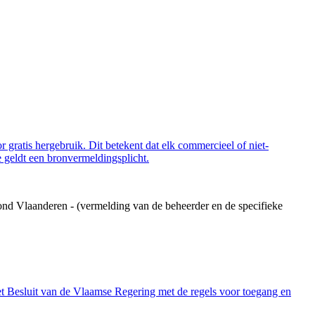
 gratis hergebruik. Dit betekent dat elk commercieel of niet-
 geldt een bronvermeldingsplicht.
ond Vlaanderen - (vermelding van de beheerder en de specifieke
et Besluit van de Vlaamse Regering met de regels voor toegang en