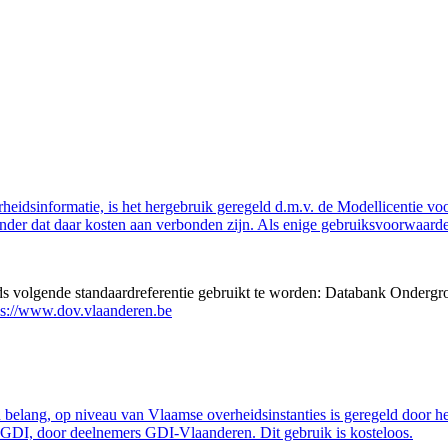
eidsinformatie, is het hergebruik geregeld d.m.v. de Modellicentie voor
nder dat daar kosten aan verbonden zijn. Als enige gebruiksvoorwaarde
eds volgende standaardreferentie gebruikt te worden: Databank Ondergr
ps://www.dov.vlaanderen.be
belang, op niveau van Vlaamse overheidsinstanties is geregeld door h
GDI, door deelnemers GDI-Vlaanderen. Dit gebruik is kosteloos.