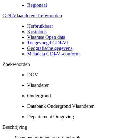
Regionaal
GDI-Vlaanderen Trefwoorden
Herbruikbaar
Kosteloos
Vlaamse Open data
Toegevoegd GDI-Vl
Geografische gegevens
Metadata GDI-Vl-conform
Zoekwoorden
DOV
Vlaanderen
Ondergrond
Databank Ondergrond Vlaanderen
Departement Omgeving
Beschrijving
Geen beperkingen op vrij gebruik