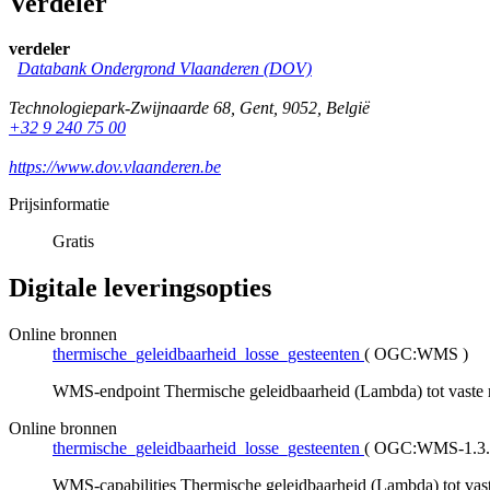
Verdeler
verdeler
Databank Ondergrond Vlaanderen (DOV)
Technologiepark-Zwijnaarde 68
,
Gent
,
9052
,
België
+32 9 240 75 00
https://www.dov.vlaanderen.be
Prijsinformatie
Gratis
Digitale leveringsopties
Online bronnen
thermische_geleidbaarheid_losse_gesteenten
(
OGC:WMS
)
WMS-endpoint Thermische geleidbaarheid (Lambda) tot vaste ro
Online bronnen
thermische_geleidbaarheid_losse_gesteenten
(
OGC:WMS-1.3.0-h
WMS-capabilities Thermische geleidbaarheid (Lambda) tot vaste