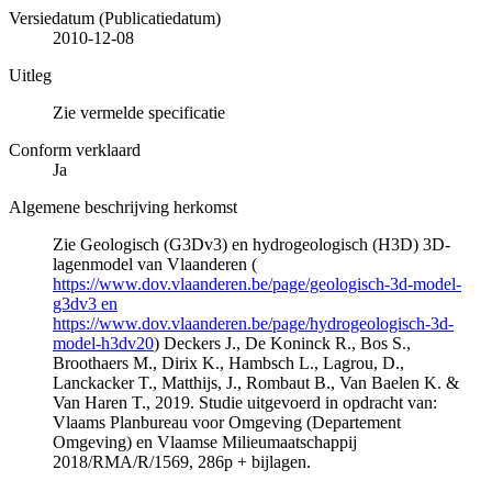
Versiedatum (Publicatiedatum)
2010-12-08
Uitleg
Zie vermelde specificatie
Conform verklaard
Ja
Algemene beschrijving herkomst
Zie Geologisch (G3Dv3) en hydrogeologisch (H3D) 3D-
lagenmodel van Vlaanderen (
https://www.dov.vlaanderen.be/page/geologisch-3d-model-
g3dv3 en
https://www.dov.vlaanderen.be/page/hydrogeologisch-3d-
model-h3dv20
) Deckers J., De Koninck R., Bos S.,
Broothaers M., Dirix K., Hambsch L., Lagrou, D.,
Lanckacker T., Matthijs, J., Rombaut B., Van Baelen K. &
Van Haren T., 2019. Studie uitgevoerd in opdracht van:
Vlaams Planbureau voor Omgeving (Departement
Omgeving) en Vlaamse Milieumaatschappij
2018/RMA/R/1569, 286p + bijlagen.