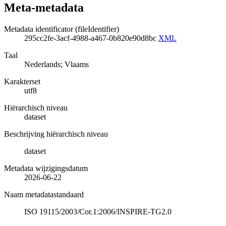
Meta-metadata
Metadata identificator (fileIdentifier)
295cc2fe-3acf-4988-a467-0b820e90d8bc
XML
Taal
Nederlands; Vlaams
Karakterset
utf8
Hiërarchisch niveau
dataset
Beschrijving hiërarchisch niveau
dataset
Metadata wijzigingsdatum
2026-06-22
Naam metadatastandaard
ISO 19115/2003/Cor.1:2006/INSPIRE-TG2.0