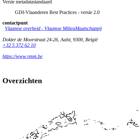
Versie metadatastandaard
GDI-Vlaanderen Best Practices - versie 2.0
contactpunt
Vlaamse overheid - Vlaamse MilieuMaatschappij
Dokter de Moorstraat 24-26
,
Aalst
,
9300
,
België
+32 5 372 62 10
https://www.vmm.be
Overzichten