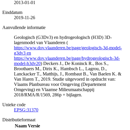
2013-01-01
Einddatum
2019-11-26
Aanvullende informatie
Geologisch (G3Dv3) en hydrogeologisch (H3D) 3D-
lagenmodel van Vlaanderen (
https://www.dov.vlaanderen.be/page/geologisch-3d-model-
g3dv3 en
https://www.dov.vlaanderen.be/page/hydrogeologisch-3d-
model-h3dv20
) Deckers J., De Koninck R., Bos S.,
Broothaers M., Dirix K., Hambsch L., Lagrou, D.,
Lanckacker T., Matthijs, J., Rombaut B., Van Baelen K. &
Van Haren T., 2019. Studie uitgevoerd in opdracht van:
Vlaams Planbureau voor Omgeving (Departement
Omgeving) en Vlaamse Milieumaatschappij
2018/RMA/R/1569, 286p + bijlagen.
Unieke code
EPSG:31370
Distributieformaat
Naam
Versie