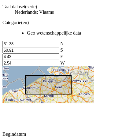
Taal dataset(serie)
Nederlands; Vlaams
Categorie(en)
Geo wetenschappelijke data
N
S
E
W
Begindatum