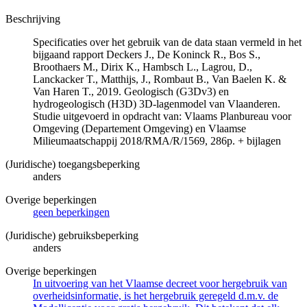
Beschrijving
Specificaties over het gebruik van de data staan vermeld in het
bijgaand rapport Deckers J., De Koninck R., Bos S.,
Broothaers M., Dirix K., Hambsch L., Lagrou, D.,
Lanckacker T., Matthijs, J., Rombaut B., Van Baelen K. &
Van Haren T., 2019. Geologisch (G3Dv3) en
hydrogeologisch (H3D) 3D-lagenmodel van Vlaanderen.
Studie uitgevoerd in opdracht van: Vlaams Planbureau voor
Omgeving (Departement Omgeving) en Vlaamse
Milieumaatschappij 2018/RMA/R/1569, 286p. + bijlagen
(Juridische) toegangsbeperking
anders
Overige beperkingen
geen beperkingen
(Juridische) gebruiksbeperking
anders
Overige beperkingen
In uitvoering van het Vlaamse decreet voor hergebruik van
overheidsinformatie, is het hergebruik geregeld d.m.v. de