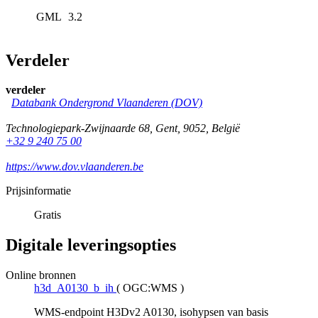
GML
3.2
Verdeler
verdeler
Databank Ondergrond Vlaanderen (DOV)
Technologiepark-Zwijnaarde 68
,
Gent
,
9052
,
België
+32 9 240 75 00
https://www.dov.vlaanderen.be
Prijsinformatie
Gratis
Digitale leveringsopties
Online bronnen
h3d_A0130_b_ih
(
OGC:WMS
)
WMS-endpoint H3Dv2 A0130, isohypsen van basis