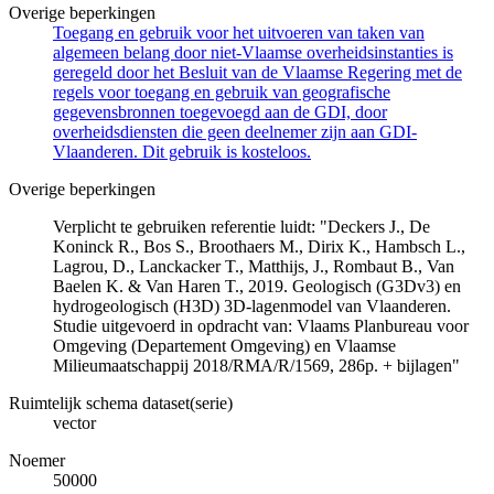
Overige beperkingen
Toegang en gebruik voor het uitvoeren van taken van
algemeen belang door niet-Vlaamse overheidsinstanties is
geregeld door het Besluit van de Vlaamse Regering met de
regels voor toegang en gebruik van geografische
gegevensbronnen toegevoegd aan de GDI, door
overheidsdiensten die geen deelnemer zijn aan GDI-
Vlaanderen. Dit gebruik is kosteloos.
Overige beperkingen
Verplicht te gebruiken referentie luidt: "Deckers J., De
Koninck R., Bos S., Broothaers M., Dirix K., Hambsch L.,
Lagrou, D., Lanckacker T., Matthijs, J., Rombaut B., Van
Baelen K. & Van Haren T., 2019. Geologisch (G3Dv3) en
hydrogeologisch (H3D) 3D-lagenmodel van Vlaanderen.
Studie uitgevoerd in opdracht van: Vlaams Planbureau voor
Omgeving (Departement Omgeving) en Vlaamse
Milieumaatschappij 2018/RMA/R/1569, 286p. + bijlagen"
Ruimtelijk schema dataset(serie)
vector
Noemer
50000