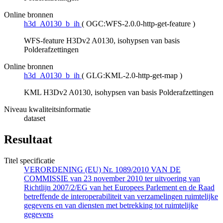
Online bronnen
h3d_A0130_b_ih
(
OGC:WFS-2.0.0-http-get-feature
)
WFS-feature H3Dv2 A0130, isohypsen van basis
Polderafzettingen
Online bronnen
h3d_A0130_b_ih
(
GLG:KML-2.0-http-get-map
)
KML H3Dv2 A0130, isohypsen van basis Polderafzettingen
Niveau kwaliteitsinformatie
dataset
Resultaat
Titel specificatie
VERORDENING (EU) Nr. 1089/2010 VAN DE
COMMISSIE van 23 november 2010 ter uitvoering van
Richtlijn 2007/2/EG van het Europees Parlement en de Raad
betreffende de interoperabiliteit van verzamelingen ruimtelijke
gegevens en van diensten met betrekking tot ruimtelijke
gegevens