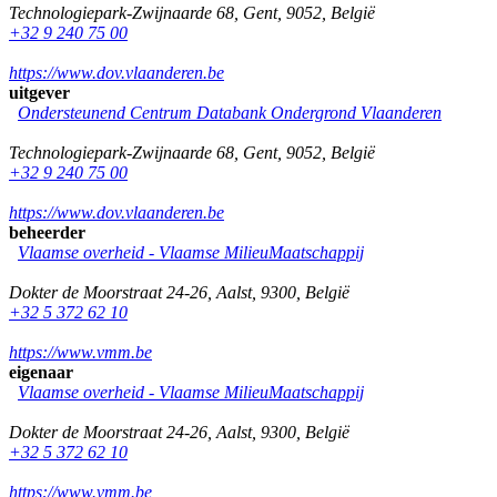
Technologiepark-Zwijnaarde 68
,
Gent
,
9052
,
België
+32 9 240 75 00
https://www.dov.vlaanderen.be
uitgever
Ondersteunend Centrum Databank Ondergrond Vlaanderen
Technologiepark-Zwijnaarde 68
,
Gent
,
9052
,
België
+32 9 240 75 00
https://www.dov.vlaanderen.be
beheerder
Vlaamse overheid - Vlaamse MilieuMaatschappij
Dokter de Moorstraat 24-26
,
Aalst
,
9300
,
België
+32 5 372 62 10
https://www.vmm.be
eigenaar
Vlaamse overheid - Vlaamse MilieuMaatschappij
Dokter de Moorstraat 24-26
,
Aalst
,
9300
,
België
+32 5 372 62 10
https://www.vmm.be