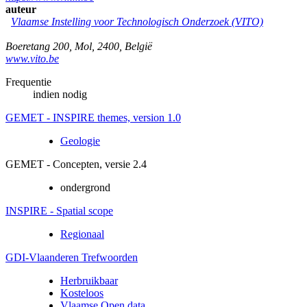
auteur
Vlaamse Instelling voor Technologisch Onderzoek (VITO)
Boeretang 200
,
Mol
,
2400
,
België
www.vito.be
Frequentie
indien nodig
GEMET - INSPIRE themes, version 1.0
Geologie
GEMET - Concepten, versie 2.4
ondergrond
INSPIRE - Spatial scope
Regionaal
GDI-Vlaanderen Trefwoorden
Herbruikbaar
Kosteloos
Vlaamse Open data