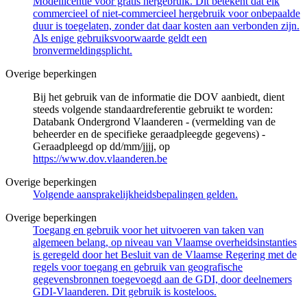
Modellicentie voor gratis hergebruik. Dit betekent dat elk
commercieel of niet-commercieel hergebruik voor onbepaalde
duur is toegelaten, zonder dat daar kosten aan verbonden zijn.
Als enige gebruiksvoorwaarde geldt een
bronvermeldingsplicht.
Overige beperkingen
Bij het gebruik van de informatie die DOV aanbiedt, dient
steeds volgende standaardreferentie gebruikt te worden:
Databank Ondergrond Vlaanderen - (vermelding van de
beheerder en de specifieke geraadpleegde gegevens) -
Geraadpleegd op dd/mm/jjjj, op
https://www.dov.vlaanderen.be
Overige beperkingen
Volgende aansprakelijkheidsbepalingen gelden.
Overige beperkingen
Toegang en gebruik voor het uitvoeren van taken van
algemeen belang, op niveau van Vlaamse overheidsinstanties
is geregeld door het Besluit van de Vlaamse Regering met de
regels voor toegang en gebruik van geografische
gegevensbronnen toegevoegd aan de GDI, door deelnemers
GDI-Vlaanderen. Dit gebruik is kosteloos.