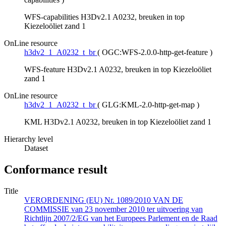
WFS-capabilities H3Dv2.1 A0232, breuken in top
Kiezeloöliet zand 1
OnLine resource
h3dv2_1_A0232_t_br
(
OGC:WFS-2.0.0-http-get-feature
)
WFS-feature H3Dv2.1 A0232, breuken in top Kiezeloöliet
zand 1
OnLine resource
h3dv2_1_A0232_t_br
(
GLG:KML-2.0-http-get-map
)
KML H3Dv2.1 A0232, breuken in top Kiezeloöliet zand 1
Hierarchy level
Dataset
Conformance result
Title
VERORDENING (EU) Nr. 1089/2010 VAN DE
COMMISSIE van 23 november 2010 ter uitvoering van
Richtlijn 2007/2/EG van het Europees Parlement en de Raad