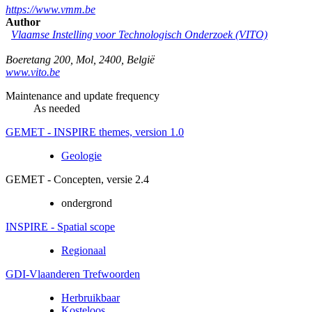
https://www.vmm.be
Author
Vlaamse Instelling voor Technologisch Onderzoek (VITO)
Boeretang 200
,
Mol
,
2400
,
België
www.vito.be
Maintenance and update frequency
As needed
GEMET - INSPIRE themes, version 1.0
Geologie
GEMET - Concepten, versie 2.4
ondergrond
INSPIRE - Spatial scope
Regionaal
GDI-Vlaanderen Trefwoorden
Herbruikbaar
Kosteloos