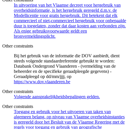
In uitvoering van het Vlaamse decreet voor hergebruik van
overheidsinformatie, is het hergebruik geregeld d.m.v. de
Modellicentie voor gratis hergebruik. Dit betekent dat elk
commercieel of niet-commercieel hergebruik voor onbepaalde
duur is toegelaten, zonder dat daar kosten aan verbonden zijn.
Als enige gebruiksvoorwaarde geldt een
bronvermeldingsplicht.
Other constraints
Bij het gebruik van de informatie die DOV aanbiedt, dient
steeds volgende standaardreferentie gebruikt te worden:
Databank Ondergrond Vlaanderen - (vermelding van de
beheerder en de specifieke geraadpleegde gegevens) -
Geraadpleegd op dd/mm/jjjj, op
https://www.dov.vlaanderen.be
Other constraints
Volgende aansprakelijkheidsbepalingen gelden.
Other constraints
Toegang en gebruik voor het uitvoeren van taken van
algemeen belang, op niveau van Vlaamse overheidsinstanties
is geregeld door het Besluit van de Vlaamse Regering met de
regels voor toegang en gebruik van geografische