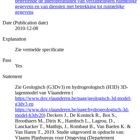
betreffende de interoperabiliteit van verzamelingen ruimtelijke
gegevens en van diensten met betrekking tot ruimtelijke
gegevens
Date (Publication date)
2010-12-08
Explanation
Zie vermelde specificatie
Pass
Yes
Statement
Zie Geologisch (G3Dv3) en hydrogeologisch (H3D) 3D-
lagenmodel van Vlaanderen (
https://www.dov.vlaanderen.be/page/geologisch-3d-model-
g3dv3 en
https://www.dov.vlaanderen.be/page/hydrogeologisch-3d-
model-h3dv20
) Deckers J., De Koninck R., Bos S.,
Broothaers M., Dirix K., Hambsch L., Lagrou, D.,
Lanckacker T., Matthijs, J., Rombaut B., Van Baelen K. &
Van Haren T., 2019. Studie uitgevoerd in opdracht van:
Vlaams Planbureau voor Omgeving (Departement