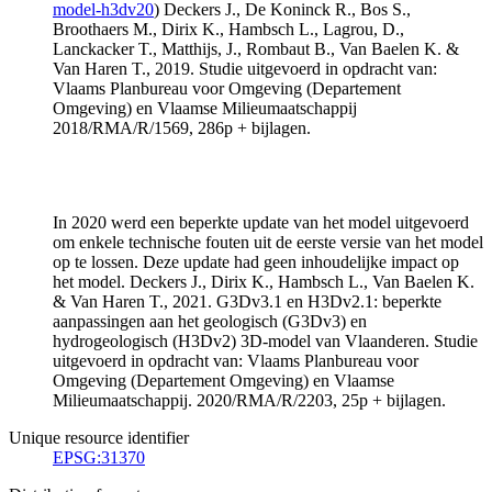
model-h3dv20
) Deckers J., De Koninck R., Bos S.,
Broothaers M., Dirix K., Hambsch L., Lagrou, D.,
Lanckacker T., Matthijs, J., Rombaut B., Van Baelen K. &
Van Haren T., 2019. Studie uitgevoerd in opdracht van:
Vlaams Planbureau voor Omgeving (Departement
Omgeving) en Vlaamse Milieumaatschappij
2018/RMA/R/1569, 286p + bijlagen.
In 2020 werd een beperkte update van het model uitgevoerd
om enkele technische fouten uit de eerste versie van het model
op te lossen. Deze update had geen inhoudelijke impact op
het model. Deckers J., Dirix K., Hambsch L., Van Baelen K.
& Van Haren T., 2021. G3Dv3.1 en H3Dv2.1: beperkte
aanpassingen aan het geologisch (G3Dv3) en
hydrogeologisch (H3Dv2) 3D-model van Vlaanderen. Studie
uitgevoerd in opdracht van: Vlaams Planbureau voor
Omgeving (Departement Omgeving) en Vlaamse
Milieumaatschappij. 2020/RMA/R/2203, 25p + bijlagen.
Unique resource identifier
EPSG:31370