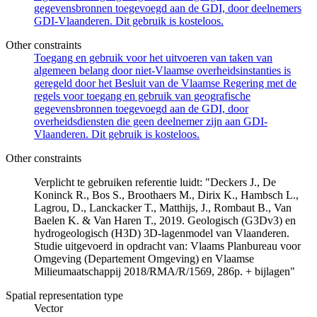
gegevensbronnen toegevoegd aan de GDI, door deelnemers
GDI-Vlaanderen. Dit gebruik is kosteloos.
Other constraints
Toegang en gebruik voor het uitvoeren van taken van
algemeen belang door niet-Vlaamse overheidsinstanties is
geregeld door het Besluit van de Vlaamse Regering met de
regels voor toegang en gebruik van geografische
gegevensbronnen toegevoegd aan de GDI, door
overheidsdiensten die geen deelnemer zijn aan GDI-
Vlaanderen. Dit gebruik is kosteloos.
Other constraints
Verplicht te gebruiken referentie luidt: "Deckers J., De
Koninck R., Bos S., Broothaers M., Dirix K., Hambsch L.,
Lagrou, D., Lanckacker T., Matthijs, J., Rombaut B., Van
Baelen K. & Van Haren T., 2019. Geologisch (G3Dv3) en
hydrogeologisch (H3D) 3D-lagenmodel van Vlaanderen.
Studie uitgevoerd in opdracht van: Vlaams Planbureau voor
Omgeving (Departement Omgeving) en Vlaamse
Milieumaatschappij 2018/RMA/R/1569, 286p. + bijlagen"
Spatial representation type
Vector