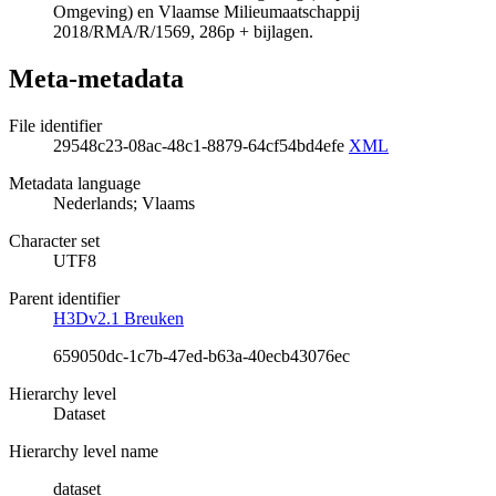
Omgeving) en Vlaamse Milieumaatschappij
2018/RMA/R/1569, 286p + bijlagen.
Meta-metadata
File identifier
29548c23-08ac-48c1-8879-64cf54bd4efe
XML
Metadata language
Nederlands; Vlaams
Character set
UTF8
Parent identifier
H3Dv2.1 Breuken
659050dc-1c7b-47ed-b63a-40ecb43076ec
Hierarchy level
Dataset
Hierarchy level name
dataset