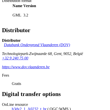
Distribution format
Name
Version
GML
3.2
Distributor
Distributor
Databank Ondergrond Vlaanderen (DOV)
Technologiepark-Zwijnaarde 68
,
Gent
,
9052
,
België
+32 9 240 75 00
https://www.dov.vlaanderen.be
Fees
Gratis
Digital transfer options
OnLine resource
h3dv2_1_A0232_t_br
(
OGC:WMS
)