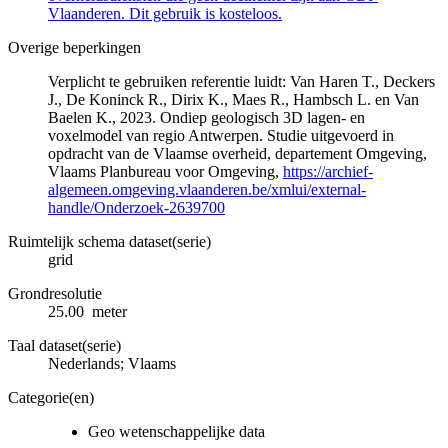
Vlaanderen. Dit gebruik is kosteloos.
Overige beperkingen
Verplicht te gebruiken referentie luidt: Van Haren T., Deckers
J., De Koninck R., Dirix K., Maes R., Hambsch L. en Van
Baelen K., 2023. Ondiep geologisch 3D lagen- en
voxelmodel van regio Antwerpen. Studie uitgevoerd in
opdracht van de Vlaamse overheid, departement Omgeving,
Vlaams Planbureau voor Omgeving,
https://archief-
algemeen.omgeving.vlaanderen.be/xmlui/external-
handle/Onderzoek-2639700
Ruimtelijk schema dataset(serie)
grid
Grondresolutie
25.00 meter
Taal dataset(serie)
Nederlands; Vlaams
Categorie(en)
Geo wetenschappelijke data