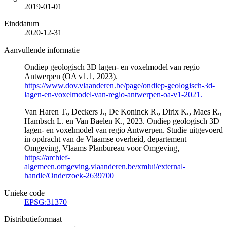
2019-01-01
Einddatum
2020-12-31
Aanvullende informatie
Ondiep geologisch 3D lagen- en voxelmodel van regio
Antwerpen (OA v1.1, 2023).
https://www.dov.vlaanderen.be/page/ondiep-geologisch-3d-
lagen-en-voxelmodel-van-regio-antwerpen-oa-v1-2021.
Van Haren T., Deckers J., De Koninck R., Dirix K., Maes R.,
Hambsch L. en Van Baelen K., 2023. Ondiep geologisch 3D
lagen- en voxelmodel van regio Antwerpen. Studie uitgevoerd
in opdracht van de Vlaamse overheid, departement
Omgeving, Vlaams Planbureau voor Omgeving,
https://archief-
algemeen.omgeving.vlaanderen.be/xmlui/external-
handle/Onderzoek-2639700
Unieke code
EPSG:31370
Distributieformaat