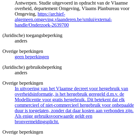
Antwerpen. Studie uitgevoerd in opdracht van de Vlaamse
overheid, departement Omgeving, Vlaams Planbureau voor
Omgeving,
https://archief-
algemeen.omgeving.vlaanderen.be/xmlui/external-
handle/Onderzoek-2639700
(Juridische) toegangsbeperking
anders
Overige beperkingen
geen beperkingen
(Juridische) gebruiksbeperking
anders
Overige beperkingen
In uitvoering van het Vlaamse decreet voor hergebruik van
overheidsinformatie, is het hergebruik geregeld d.m.v. de
Modellicentie voor gratis hergebruik. Dit betekent dat elk
commercieel of niet-commercieel hergebruik voor onbepaalde
duur is toegelaten, zonder dat daar kosten aan verbonden zijn.
Als enige gebruiksvoorwaarde geldt een
bronvermeldingsplicht.
Overige beperkingen