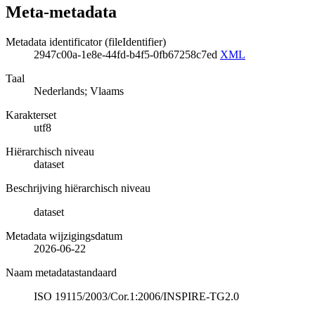
Meta-metadata
Metadata identificator (fileIdentifier)
2947c00a-1e8e-44fd-b4f5-0fb67258c7ed
XML
Taal
Nederlands; Vlaams
Karakterset
utf8
Hiërarchisch niveau
dataset
Beschrijving hiërarchisch niveau
dataset
Metadata wijzigingsdatum
2026-06-22
Naam metadatastandaard
ISO 19115/2003/Cor.1:2006/INSPIRE-TG2.0