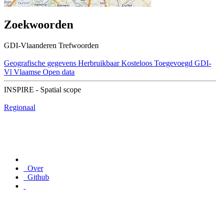
Zoekwoorden
GDI-Vlaanderen Trefwoorden
Geografische gegevens
Herbruikbaar
Kosteloos
Toegevoegd GDI-
Vl
Vlaamse Open data
INSPIRE - Spatial scope
Regionaal
Over
Github