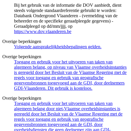
Bij het gebruik van de informatie die DOV aanbiedt, dient
steeds volgende standaardreferentie gebruikt te worden:
Databank Ondergrond Vlaanderen - (vermelding van de
beheerder en de specifieke geraadpleegde gegevens) -
Geraadpleegd op dd/mm/jjjj, op
https://www.dov.vlaanderen.be
Overige beperkingen
Volgende aansprakelijkheidsbepalingen gelden.
Overige beperkingen
Toegang en gebruik voor het uitvoeren van taken van
algemeen belang, op niveau van Vlaamse overheidsinstanties
is geregeld door het Besluit van de Vlaamse Regering met de
regels voor toegang en gebruik van geografische
gegevensbronnen toegevoegd aan de GDI, door deelnemers
GDI-Vlaanderen. Dit gebruik is kosteloos.
Overige beperkingen
Toegang en gebruik voor het uitvoeren van taken van
algemeen belang door niet-Vlaamse overheidsinstanties is
geregeld door het Besluit van de Vlaamse Regering met de
regels voor toegang en gebruik van geografische
gegevensbronnen toegevoegd aan de GDI, door
overheidsdiensten die geen deelnemer zijn aan GDI-