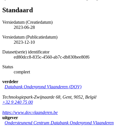
Standaard
Versiedatum (Creatiedatum)
2023-06-28
Versiedatum (Publicatiedatum)
2023-12-10
Dataset(serie) identificator
ed80dcc8-835c-4560-ab7c-db830bee80f6
Status
compleet
verdeler
Databank Ondergrond Vlaanderen (DOV)
Technologiepark-Zwijnaarde 68
,
Gent
,
9052
,
België
+32 9 240 75 00
https://www.dov.vlaanderen.be
uitgever
Ondersteunend Centrum Databank Ondergrond Vlaanderen