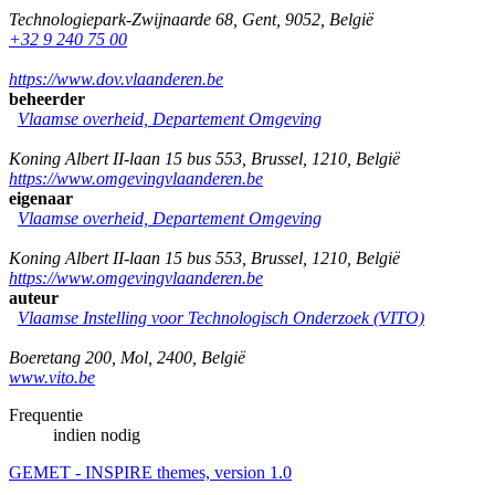
Technologiepark-Zwijnaarde 68
,
Gent
,
9052
,
België
+32 9 240 75 00
https://www.dov.vlaanderen.be
beheerder
Vlaamse overheid, Departement Omgeving
Koning Albert II-laan 15 bus 553
,
Brussel
,
1210
,
België
https://www.omgevingvlaanderen.be
eigenaar
Vlaamse overheid, Departement Omgeving
Koning Albert II-laan 15 bus 553
,
Brussel
,
1210
,
België
https://www.omgevingvlaanderen.be
auteur
Vlaamse Instelling voor Technologisch Onderzoek (VITO)
Boeretang 200
,
Mol
,
2400
,
België
www.vito.be
Frequentie
indien nodig
GEMET - INSPIRE themes, version 1.0