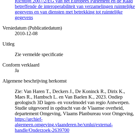
Richtlijn 2007/2/EG van het Europees Parlement en de Raad
betreffende de interoperabiliteit van verzamelingen ruimtelijke
gegevens en van diensten met betrekking tot ruimtelijke
gegevens
Versiedatum (Publicatiedatum)
2010-12-08
Uitleg
Zie vermelde specificatie
Conform verklaard
Ja
Algemene beschrijving herkomst
Zie: Van Haren T., Deckers J., De Koninck R., Dirix K.,
Maes R., Hambsch L. en Van Baelen K., 2023. Ondiep
geologisch 3D lagen- en voxelmodel van regio Antwerpen.
Studie uitgevoerd in opdracht van de Vlaamse overheid,
departement Omgeving, Vlaams Planbureau voor Omgeving,
https://archief-
algemeen.omgeving.vlaanderen.be/xmlui/external-
handle/Onderzoek-2639700