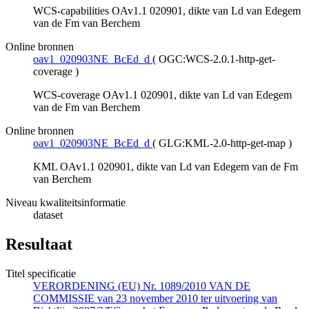
WCS-capabilities OAv1.1 020901, dikte van Ld van Edegem
van de Fm van Berchem
Online bronnen
oav1_020903NE_BcEd_d
(
OGC:WCS-2.0.1-http-get-
coverage
)
WCS-coverage OAv1.1 020901, dikte van Ld van Edegem
van de Fm van Berchem
Online bronnen
oav1_020903NE_BcEd_d
(
GLG:KML-2.0-http-get-map
)
KML OAv1.1 020901, dikte van Ld van Edegem van de Fm
van Berchem
Niveau kwaliteitsinformatie
dataset
Resultaat
Titel specificatie
VERORDENING (EU) Nr. 1089/2010 VAN DE
COMMISSIE van 23 november 2010 ter uitvoering van