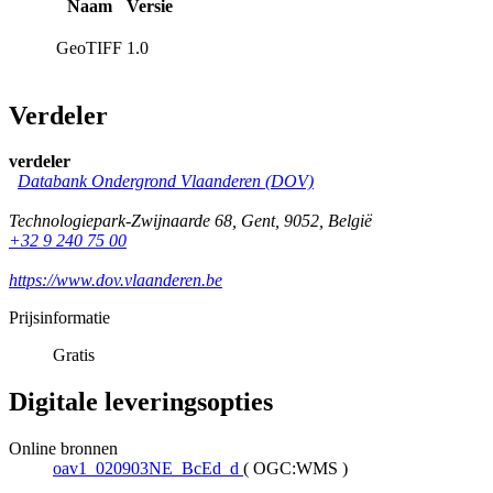
Naam
Versie
GeoTIFF
1.0
Verdeler
verdeler
Databank Ondergrond Vlaanderen (DOV)
Technologiepark-Zwijnaarde 68
,
Gent
,
9052
,
België
+32 9 240 75 00
https://www.dov.vlaanderen.be
Prijsinformatie
Gratis
Digitale leveringsopties
Online bronnen
oav1_020903NE_BcEd_d
(
OGC:WMS
)