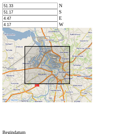
N
S
E
W
Begindatum