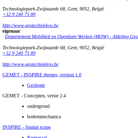
Technologiepark-Zwijnaarde 68
,
Gent
,
9052
,
België
+32 9 240 75 89
http://www.geotechniekvo.be
eigenaar
Departement Mobiliteit en Openbare Werken (MOW) - Afdeling Geo
Technologiepark-Zwijnaarde 68
,
Gent
,
9052
,
België
+32 9 240 75 89
http://www.geotechniekvo.be
GEMET - INSPIRE themes, version 1.0
Geologie
GEMET - Concepten, versie 2.4
ondergrond
bodemmechanica
INSPIRE - Spatial scope
Regionaal