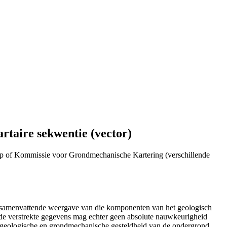
taire sekwentie (vector)
p of Kommissie voor Grondmechanische Kartering (verschillende
n samenvattende weergave van die komponenten van het geologisch
de verstrekte gegevens mag echter geen absolute nauwkeurigheid
e geologische en grondmechanische gesteldheid van de ondergrond