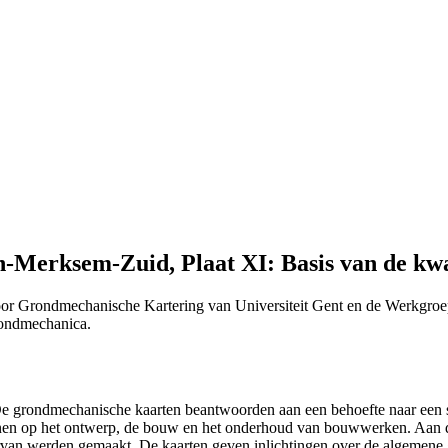
Merksem-Zuid, Plaat XI: Basis van de kwar
or Grondmechanische Kartering van Universiteit Gent en de Werkgroe
Grondmechanica.
 "De grondmechanische kaarten beantwoorden aan een behoefte naar ee
efenen op het ontwerp, de bouw en het onderhoud van bouwwerken. Aan 
n ervan werden gemaakt. De kaarten geven inlichtingen over de algemen