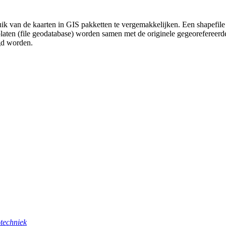
uik van de kaarten in GIS pakketten te vergemakkelijken. Een shapefile
platen (file geodatabase) worden samen met de originele gegeorefereer
gd worden.
techniek