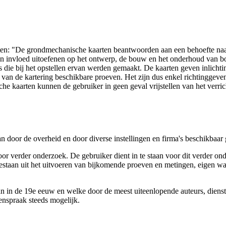
arten: "De grondmechanische kaarten beantwoorden aan een behoefte n
 een invloed uitoefenen op het ontwerp, de bouw en het onderhoud van
 die bij het opstellen ervan werden gemaakt. De kaarten geven inlich
e van de kartering beschikbare proeven. Het zijn dus enkel richtinggev
e kaarten kunnen de gebruiker in geen geval vrijstellen van het verri
n door de overheid en door diverse instellingen en firma's beschikbaa
verder onderzoek. De gebruiker dient in te staan voor dit verder ond
n bestaan uit het uitvoeren van bijkomende proeven en metingen, eigen
 in de 19e eeuw en welke door de meest uiteenlopende auteurs, diensten
genspraak steeds mogelijk.