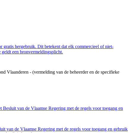
 gratis hergebruik. Dit betekent dat elk commercieel of niet-
 geldt een bronvermeldingsplicht.
ond Vlaanderen - (vermelding van de beheerder en de specifieke
et Besluit van de Vlaamse Regering met de regels voor toegang en
luit van de Vlaamse Regering met de regels voor toegang en gebruik