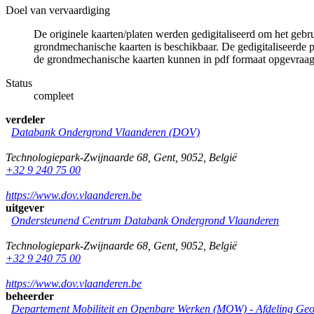
Doel van vervaardiging
De originele kaarten/platen werden gedigitaliseerd om het gebr
grondmechanische kaarten is beschikbaar. De gedigitaliseerde 
de grondmechanische kaarten kunnen in pdf formaat opgevraa
Status
compleet
verdeler
Databank Ondergrond Vlaanderen (DOV)
Technologiepark-Zwijnaarde 68
,
Gent
,
9052
,
België
+32 9 240 75 00
https://www.dov.vlaanderen.be
uitgever
Ondersteunend Centrum Databank Ondergrond Vlaanderen
Technologiepark-Zwijnaarde 68
,
Gent
,
9052
,
België
+32 9 240 75 00
https://www.dov.vlaanderen.be
beheerder
Departement Mobiliteit en Openbare Werken (MOW) - Afdeling Geo