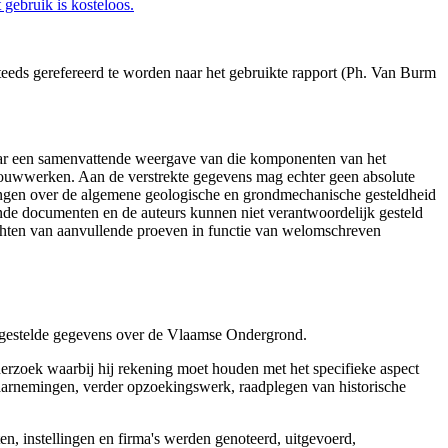
gebruik is kosteloos.
eeds gerefereerd te worden naar het gebruikte rapport (Ph. Van Burm
aar een samenvattende weergave van die komponenten van het
 bouwwerken. Aan de verstrekte gegevens mag echter geen absolute
tingen over de algemene geologische en grondmechanische gesteldheid
ende documenten en de auteurs kunnen niet verantwoordelijk gesteld
chten van aanvullende proeven in functie van welomschreven
r gestelde gegevens over de Vlaamse Ondergrond.
erzoek waarbij hij rekening moet houden met het specifieke aspect
 waarnemingen, verder opzoekingswerk, raadplegen van historische
, instellingen en firma's werden genoteerd, uitgevoerd,