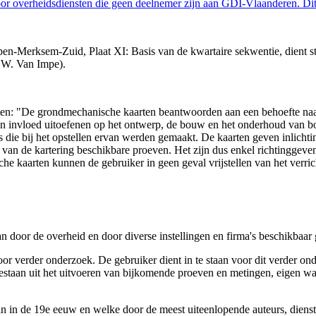
 overheidsdiensten die geen deelnemer zijn aan GDI-Vlaanderen. Dit 
n-Merksem-Zuid, Plaat XI: Basis van de kwartaire sekwentie, dient st
 W. Van Impe).
arten: "De grondmechanische kaarten beantwoorden aan een behoefte n
 een invloed uitoefenen op het ontwerp, de bouw en het onderhoud van
 die bij het opstellen ervan werden gemaakt. De kaarten geven inlich
e van de kartering beschikbare proeven. Het zijn dus enkel richtinggev
e kaarten kunnen de gebruiker in geen geval vrijstellen van het verri
n door de overheid en door diverse instellingen en firma's beschikbaa
verder onderzoek. De gebruiker dient in te staan voor dit verder ond
n bestaan uit het uitvoeren van bijkomende proeven en metingen, eigen
 in de 19e eeuw en welke door de meest uiteenlopende auteurs, diensten