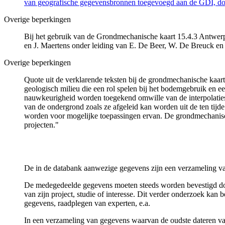
van geografische gegevensbronnen toegevoegd aan de GDI, door
Overige beperkingen
Bij het gebruik van de Grondmechanische kaart 15.4.3 Antwerpe
en J. Maertens onder leiding van E. De Beer, W. De Breuck en
Overige beperkingen
Quote uit de verklarende teksten bij de grondmechanische ka
geologisch milieu die een rol spelen bij het bodemgebruik en
nauwkeurigheid worden toegekend omwille van de interpolaties
van de ondergrond zoals ze afgeleid kan worden uit de ten tijd
worden voor mogelijke toepassingen ervan. De grondmechanisch
projecten."
De in de databank aanwezige gegevens zijn een verzameling va
De medegedeelde gegevens moeten steeds worden bevestigd door 
van zijn project, studie of interesse. Dit verder onderzoek ka
gegevens, raadplegen van experten, e.a.
In een verzameling van gegevens waarvan de oudste dateren van