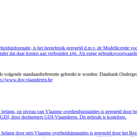
eidsinformatie, is het hergebruik geregeld d.m.v. de Modellicentie voor
nder dat daar kosten aan verbonden zijn. Als enige gebruiksvoorwaarde
eds volgende standaardreferentie gebruikt te worden: Databank Ondergr
ps://www.dov.vlaanderen.be
belang, op niveau van Vlaamse overheidsinstanties is geregeld door h
GDI, door deelnemers GDI-Vlaanderen. Dit gebruik is kosteloos.
belang door niet-Vlaamse overheidsinstanties is geregeld door het Bes