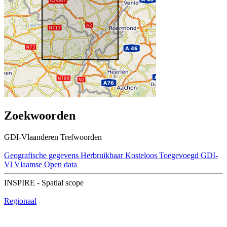
Zoekwoorden
GDI-Vlaanderen Trefwoorden
Geografische gegevens
Herbruikbaar
Kosteloos
Toegevoegd GDI-
Vl
Vlaamse Open data
INSPIRE - Spatial scope
Regionaal