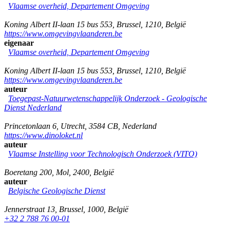
Vlaamse overheid, Departement Omgeving
Koning Albert II-laan 15 bus 553
,
Brussel
,
1210
,
België
https://www.omgevingvlaanderen.be
eigenaar
Vlaamse overheid, Departement Omgeving
Koning Albert II-laan 15 bus 553
,
Brussel
,
1210
,
België
https://www.omgevingvlaanderen.be
auteur
Toegepast-Natuurwetenschappelijk Onderzoek - Geologische
Dienst Nederland
Princetonlaan 6
,
Utrecht
,
3584 CB
,
Nederland
https://www.dinoloket.nl
auteur
Vlaamse Instelling voor Technologisch Onderzoek (VITO)
Boeretang 200
,
Mol
,
2400
,
België
auteur
Belgische Geologische Dienst
Jennerstraat 13
,
Brussel
,
1000
,
België
+32 2 788 76 00-01