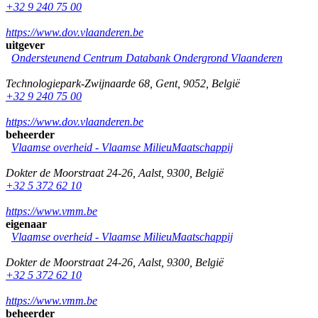
+32 9 240 75 00
https://www.dov.vlaanderen.be
uitgever
Ondersteunend Centrum Databank Ondergrond Vlaanderen
Technologiepark-Zwijnaarde 68
,
Gent
,
9052
,
België
+32 9 240 75 00
https://www.dov.vlaanderen.be
beheerder
Vlaamse overheid - Vlaamse MilieuMaatschappij
Dokter de Moorstraat 24-26
,
Aalst
,
9300
,
België
+32 5 372 62 10
https://www.vmm.be
eigenaar
Vlaamse overheid - Vlaamse MilieuMaatschappij
Dokter de Moorstraat 24-26
,
Aalst
,
9300
,
België
+32 5 372 62 10
https://www.vmm.be
beheerder