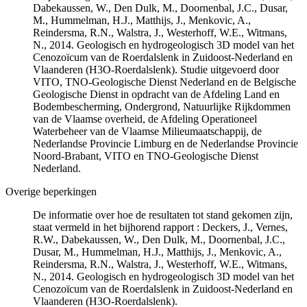
Dabekaussen, W., Den Dulk, M., Doornenbal, J.C., Dusar,
M., Hummelman, H.J., Matthijs, J., Menkovic, A.,
Reindersma, R.N., Walstra, J., Westerhoff, W.E., Witmans,
N., 2014. Geologisch en hydrogeologisch 3D model van het
Cenozoïcum van de Roerdalslenk in Zuidoost-Nederland en
Vlaanderen (H3O-Roerdalslenk). Studie uitgevoerd door
VITO, TNO-Geologische Dienst Nederland en de Belgische
Geologische Dienst in opdracht van de Afdeling Land en
Bodembescherming, Ondergrond, Natuurlijke Rijkdommen
van de Vlaamse overheid, de Afdeling Operationeel
Waterbeheer van de Vlaamse Milieumaatschappij, de
Nederlandse Provincie Limburg en de Nederlandse Provincie
Noord-Brabant, VITO en TNO-Geologische Dienst
Nederland.
Overige beperkingen
De informatie over hoe de resultaten tot stand gekomen zijn,
staat vermeld in het bijhorend rapport : Deckers, J., Vernes,
R.W., Dabekaussen, W., Den Dulk, M., Doornenbal, J.C.,
Dusar, M., Hummelman, H.J., Matthijs, J., Menkovic, A.,
Reindersma, R.N., Walstra, J., Westerhoff, W.E., Witmans,
N., 2014. Geologisch en hydrogeologisch 3D model van het
Cenozoïcum van de Roerdalslenk in Zuidoost-Nederland en
Vlaanderen (H3O-Roerdalslenk).