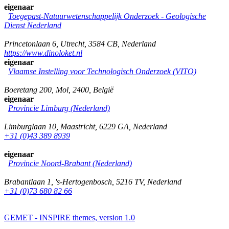
eigenaar
Toegepast-Natuurwetenschappelijk Onderzoek - Geologische
Dienst Nederland
Princetonlaan 6
,
Utrecht
,
3584 CB
,
Nederland
https://www.dinoloket.nl
eigenaar
Vlaamse Instelling voor Technologisch Onderzoek (VITO)
Boeretang 200
,
Mol
,
2400
,
België
eigenaar
Provincie Limburg (Nederland)
Limburglaan 10
,
Maastricht
,
6229 GA
,
Nederland
+31 (0)43 389 8939
eigenaar
Provincie Noord-Brabant (Nederland)
Brabantlaan 1
,
's-Hertogenbosch
,
5216 TV
,
Nederland
+31 (0)73 680 82 66
GEMET - INSPIRE themes, version 1.0