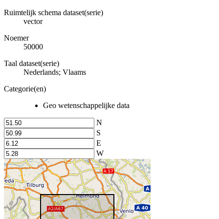
Ruimtelijk schema dataset(serie)
vector
Noemer
50000
Taal dataset(serie)
Nederlands; Vlaams
Categorie(en)
Geo wetenschappelijke data
N
S
E
W