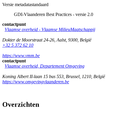
Versie metadatastandaard
GDI-Vlaanderen Best Practices - versie 2.0
contactpunt
Vlaamse overheid - Vlaamse MilieuMaatschappij
Dokter de Moorstraat 24-26
,
Aalst
,
9300
,
België
+32 5 372 62 10
https://www.vmm.be
contactpunt
Vlaamse overheid, Departement Omgeving
Koning Albert II-laan 15 bus 553
,
Brussel
,
1210
,
België
https://www.omgevingvlaanderen.be
Overzichten