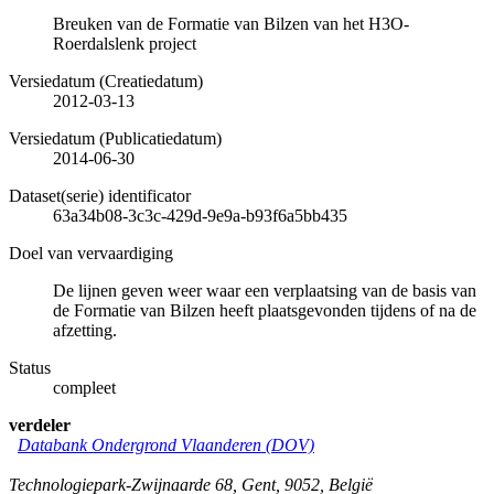
Breuken van de Formatie van Bilzen van het H3O-
Roerdalslenk project
Versiedatum (Creatiedatum)
2012-03-13
Versiedatum (Publicatiedatum)
2014-06-30
Dataset(serie) identificator
63a34b08-3c3c-429d-9e9a-b93f6a5bb435
Doel van vervaardiging
De lijnen geven weer waar een verplaatsing van de basis van
de Formatie van Bilzen heeft plaatsgevonden tijdens of na de
afzetting.
Status
compleet
verdeler
Databank Ondergrond Vlaanderen (DOV)
Technologiepark-Zwijnaarde 68
,
Gent
,
9052
,
België