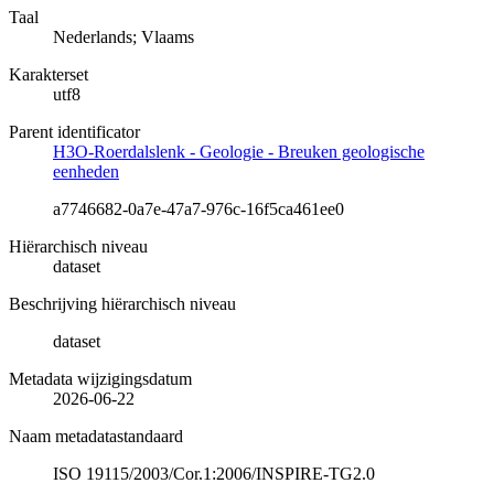
Taal
Nederlands; Vlaams
Karakterset
utf8
Parent identificator
H3O-Roerdalslenk - Geologie - Breuken geologische
eenheden
a7746682-0a7e-47a7-976c-16f5ca461ee0
Hiërarchisch niveau
dataset
Beschrijving hiërarchisch niveau
dataset
Metadata wijzigingsdatum
2026-06-22
Naam metadatastandaard
ISO 19115/2003/Cor.1:2006/INSPIRE-TG2.0