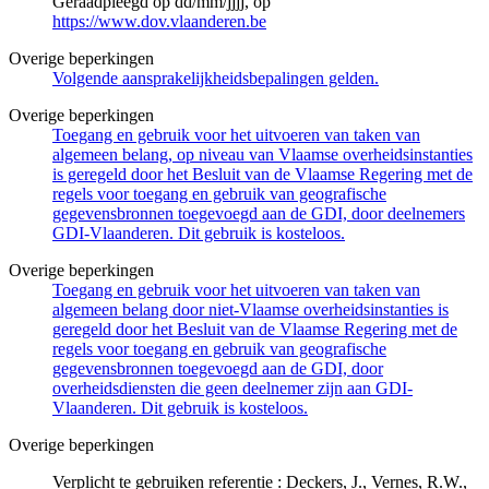
Geraadpleegd op dd/mm/jjjj, op
https://www.dov.vlaanderen.be
Overige beperkingen
Volgende aansprakelijkheidsbepalingen gelden.
Overige beperkingen
Toegang en gebruik voor het uitvoeren van taken van
algemeen belang, op niveau van Vlaamse overheidsinstanties
is geregeld door het Besluit van de Vlaamse Regering met de
regels voor toegang en gebruik van geografische
gegevensbronnen toegevoegd aan de GDI, door deelnemers
GDI-Vlaanderen. Dit gebruik is kosteloos.
Overige beperkingen
Toegang en gebruik voor het uitvoeren van taken van
algemeen belang door niet-Vlaamse overheidsinstanties is
geregeld door het Besluit van de Vlaamse Regering met de
regels voor toegang en gebruik van geografische
gegevensbronnen toegevoegd aan de GDI, door
overheidsdiensten die geen deelnemer zijn aan GDI-
Vlaanderen. Dit gebruik is kosteloos.
Overige beperkingen
Verplicht te gebruiken referentie : Deckers, J., Vernes, R.W.,