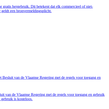
 gratis hergebruik. Dit betekent dat elk commercieel of niet-
 geldt een bronvermeldingsplicht.
et Besluit van de Vlaamse Regering met de regels voor toegang en
luit van de Vlaamse Regering met de regels voor toegang en gebruik
gebruik is kosteloos.