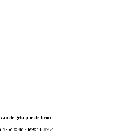
r van de gekoppelde bron
a-475c-b58d-4fe9b448895d