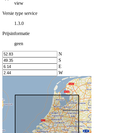
view
Versie type service
1.3.0
Prijsinformatie
geen
N
S
E
W