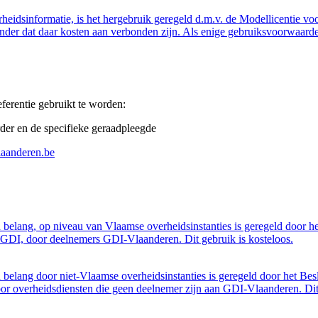
eidsinformatie, is het hergebruik geregeld d.m.v. de Modellicentie voor
nder dat daar kosten aan verbonden zijn. Als enige gebruiksvoorwaarde
ferentie gebruikt te worden:
er en de specifieke geraadpleegde
laanderen.be
belang, op niveau van Vlaamse overheidsinstanties is geregeld door h
GDI, door deelnemers GDI-Vlaanderen. Dit gebruik is kosteloos.
belang door niet-Vlaamse overheidsinstanties is geregeld door het Bes
 overheidsdiensten die geen deelnemer zijn aan GDI-Vlaanderen. Dit 