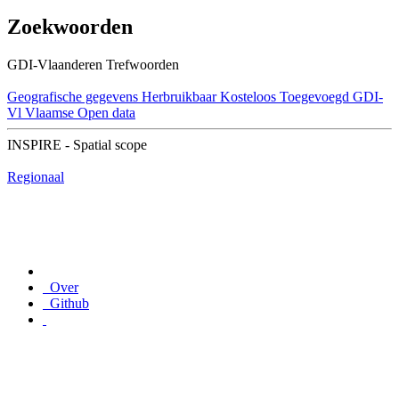
Zoekwoorden
GDI-Vlaanderen Trefwoorden
Geografische gegevens
Herbruikbaar
Kosteloos
Toegevoegd GDI-
Vl
Vlaamse Open data
INSPIRE - Spatial scope
Regionaal
Over
Github