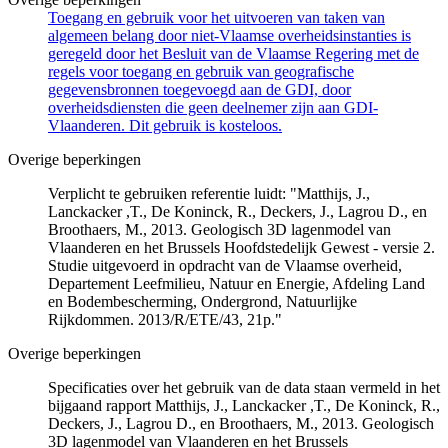
Toegang en gebruik voor het uitvoeren van taken van
algemeen belang door niet-Vlaamse overheidsinstanties is
geregeld door het Besluit van de Vlaamse Regering met de
regels voor toegang en gebruik van geografische
gegevensbronnen toegevoegd aan de GDI, door
overheidsdiensten die geen deelnemer zijn aan GDI-
Vlaanderen. Dit gebruik is kosteloos.
Overige beperkingen
Verplicht te gebruiken referentie luidt: "Matthijs, J.,
Lanckacker ,T., De Koninck, R., Deckers, J., Lagrou D., en
Broothaers, M., 2013. Geologisch 3D lagenmodel van
Vlaanderen en het Brussels Hoofdstedelijk Gewest - versie 2.
Studie uitgevoerd in opdracht van de Vlaamse overheid,
Departement Leefmilieu, Natuur en Energie, Afdeling Land
en Bodembescherming, Ondergrond, Natuurlijke
Rijkdommen. 2013/R/ETE/43, 21p."
Overige beperkingen
Specificaties over het gebruik van de data staan vermeld in het
bijgaand rapport Matthijs, J., Lanckacker ,T., De Koninck, R.,
Deckers, J., Lagrou D., en Broothaers, M., 2013. Geologisch
3D lagenmodel van Vlaanderen en het Brussels