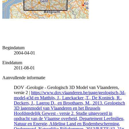
Begindatum
2004-04-01
Einddatum
2011-08-01
Aanvullende informatie
DOV -Geologie - Geologisch 3D Model van Vlaanderen,
versie 2 |
https://www.dov.vlaanderen.be/page/geologisch-3d-
model-g3d en Matthijs, J., Lanckacker ,T., De Koninck, R.,
Deckers, J., Lagrou D., en Broothaers, M., 2013. Geologisch
3D lagenmodel van Vlaanderen en het Brussels
Hoofdstedelijk Gewest - versie 2. Studie uitgevoerd in
opdracht van de Vlaamse overheid, Departement Leefmilieu,
Natuur en Energie, Afdeling Land en Bodembescherming,
Ondergrond, Natuurlijke Rijkdommen. 2013/R/ETE/43, 21p
.