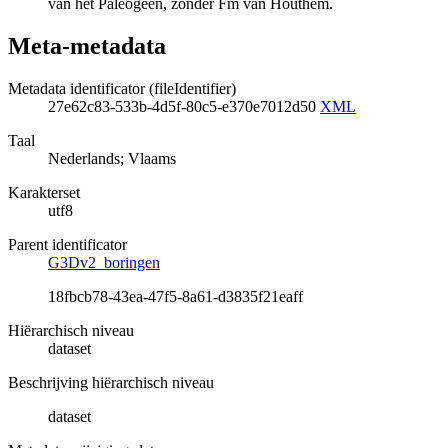
van het Paleogeen, zonder Fm van Houthem.
Meta-metadata
Metadata identificator (fileIdentifier)
27e62c83-533b-4d5f-80c5-e370e7012d50
XML
Taal
Nederlands; Vlaams
Karakterset
utf8
Parent identificator
G3Dv2_boringen
18fbcb78-43ea-47f5-8a61-d3835f21eaff
Hiërarchisch niveau
dataset
Beschrijving hiërarchisch niveau
dataset