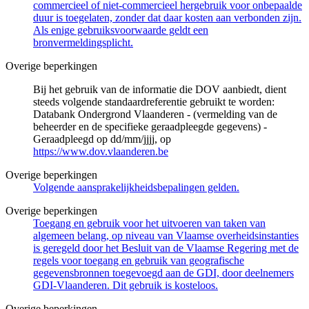
commercieel of niet-commercieel hergebruik voor onbepaalde
duur is toegelaten, zonder dat daar kosten aan verbonden zijn.
Als enige gebruiksvoorwaarde geldt een
bronvermeldingsplicht.
Overige beperkingen
Bij het gebruik van de informatie die DOV aanbiedt, dient
steeds volgende standaardreferentie gebruikt te worden:
Databank Ondergrond Vlaanderen - (vermelding van de
beheerder en de specifieke geraadpleegde gegevens) -
Geraadpleegd op dd/mm/jjjj, op
https://www.dov.vlaanderen.be
Overige beperkingen
Volgende aansprakelijkheidsbepalingen gelden.
Overige beperkingen
Toegang en gebruik voor het uitvoeren van taken van
algemeen belang, op niveau van Vlaamse overheidsinstanties
is geregeld door het Besluit van de Vlaamse Regering met de
regels voor toegang en gebruik van geografische
gegevensbronnen toegevoegd aan de GDI, door deelnemers
GDI-Vlaanderen. Dit gebruik is kosteloos.
Overige beperkingen