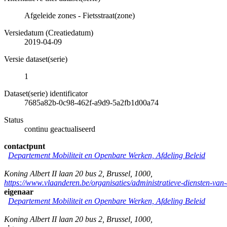
Afgeleide zones - Fietsstraat(zone)
Versiedatum (Creatiedatum)
2019-04-09
Versie dataset(serie)
1
Dataset(serie) identificator
7685a82b-0c98-462f-a9d9-5a2fb1d00a74
Status
continu geactualiseerd
contactpunt
Departement Mobiliteit en Openbare Werken, Afdeling Beleid
Koning Albert II laan 20 bus 2
,
Brussel
,
1000
,
https://www.vlaanderen.be/organisaties/administratieve-diensten-va
eigenaar
Departement Mobiliteit en Openbare Werken, Afdeling Beleid
Koning Albert II laan 20 bus 2
,
Brussel
,
1000
,