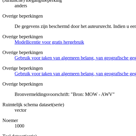
(Juridische) toegangsbeperking
anders
Overige beperkingen
De gegevens zijn beschermd door het auteursrecht. Indien u ee
Overige beperkingen
Modellicentie voor gratis hergebruik
Overige beperkingen
Gebruik voor taken van algemeen belang, van geografische g
Overige beperkingen
Gebruik voor taken van algemeen belang, van geografische ge
Overige beperkingen
Bronvermeldingsvoorschrift: "Bron: MOW - AWV"
Ruimtelijk schema dataset(serie)
vector
Noemer
1000