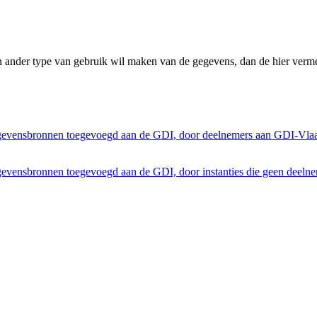
n ander type van gebruik wil maken van de gegevens, dan de hier verme
egevensbronnen toegevoegd aan de GDI, door deelnemers aan GDI-Vla
gevensbronnen toegevoegd aan de GDI, door instanties die geen deeln