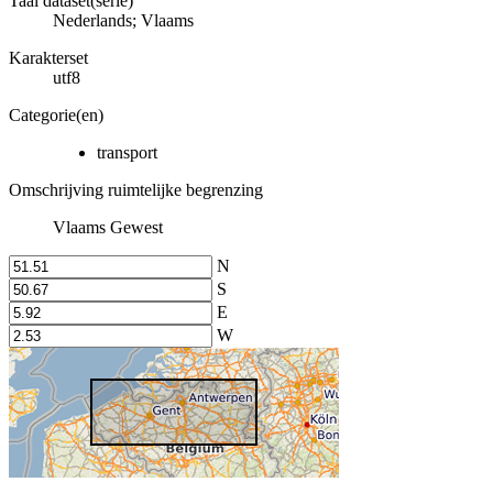
Taal dataset(serie)
Nederlands; Vlaams
Karakterset
utf8
Categorie(en)
transport
Omschrijving ruimtelijke begrenzing
Vlaams Gewest
N
S
E
W