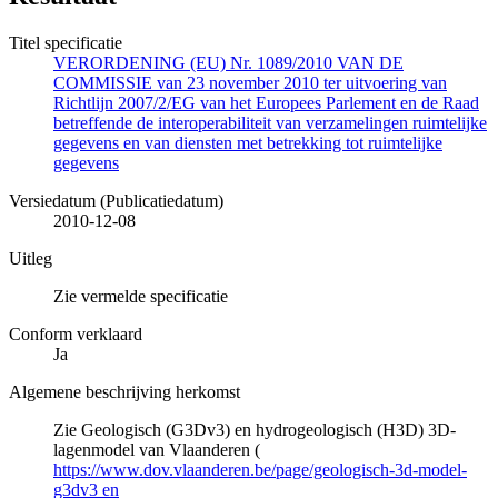
Titel specificatie
VERORDENING (EU) Nr. 1089/2010 VAN DE
COMMISSIE van 23 november 2010 ter uitvoering van
Richtlijn 2007/2/EG van het Europees Parlement en de Raad
betreffende de interoperabiliteit van verzamelingen ruimtelijke
gegevens en van diensten met betrekking tot ruimtelijke
gegevens
Versiedatum (Publicatiedatum)
2010-12-08
Uitleg
Zie vermelde specificatie
Conform verklaard
Ja
Algemene beschrijving herkomst
Zie Geologisch (G3Dv3) en hydrogeologisch (H3D) 3D-
lagenmodel van Vlaanderen (
https://www.dov.vlaanderen.be/page/geologisch-3d-model-
g3dv3 en