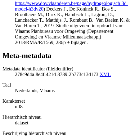
https://www.dov.vlaanderen.be/page/hydrogeologisch-3d-
model-h3dv20
) Deckers J., De Koninck R., Bos S.,
Broothaers M., Dirix K., Hambsch L., Lagrou, D.,
Lanckacker T., Matthijs, J., Rombaut B., Van Baelen K. &
Van Haren T., 2019. Studie uitgevoerd in opdracht van:
Vlaams Planbureau voor Omgeving (Departement
Omgeving) en Vlaamse Milieumaatschappij
2018/RMA/R/1569, 286p + bijlagen.
Meta-metadata
Metadata identificator (fileIdentifier)
278c9d4a-8e4f-421d-8789-2b773c13d173
XML
Taal
Nederlands; Vlaams
Karakterset
utf8
Hiërarchisch niveau
dataset
Beschrijving hiërarchisch niveau