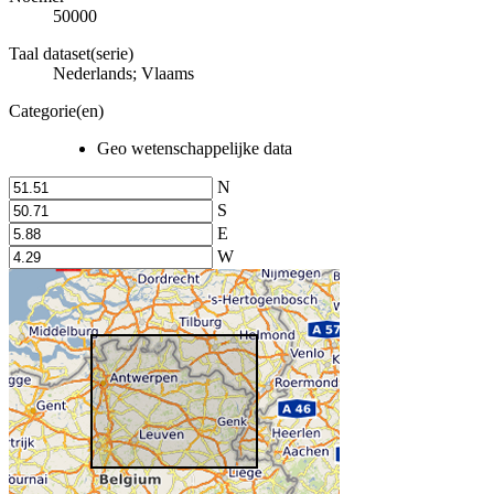
50000
Taal dataset(serie)
Nederlands; Vlaams
Categorie(en)
Geo wetenschappelijke data
N
S
E
W