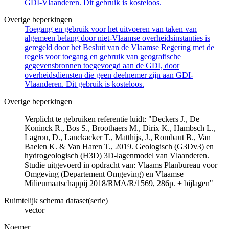
GDI-Vlaanderen. Dit gebruik is kosteloos.
Overige beperkingen
Toegang en gebruik voor het uitvoeren van taken van
algemeen belang door niet-Vlaamse overheidsinstanties is
geregeld door het Besluit van de Vlaamse Regering met de
regels voor toegang en gebruik van geografische
gegevensbronnen toegevoegd aan de GDI, door
overheidsdiensten die geen deelnemer zijn aan GDI-
Vlaanderen. Dit gebruik is kosteloos.
Overige beperkingen
Verplicht te gebruiken referentie luidt: "Deckers J., De
Koninck R., Bos S., Broothaers M., Dirix K., Hambsch L.,
Lagrou, D., Lanckacker T., Matthijs, J., Rombaut B., Van
Baelen K. & Van Haren T., 2019. Geologisch (G3Dv3) en
hydrogeologisch (H3D) 3D-lagenmodel van Vlaanderen.
Studie uitgevoerd in opdracht van: Vlaams Planbureau voor
Omgeving (Departement Omgeving) en Vlaamse
Milieumaatschappij 2018/RMA/R/1569, 286p. + bijlagen"
Ruimtelijk schema dataset(serie)
vector
Noemer