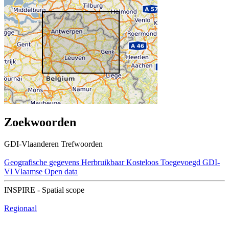
Zoekwoorden
GDI-Vlaanderen Trefwoorden
Geografische gegevens
Herbruikbaar
Kosteloos
Toegevoegd GDI-
Vl
Vlaamse Open data
INSPIRE - Spatial scope
Regionaal