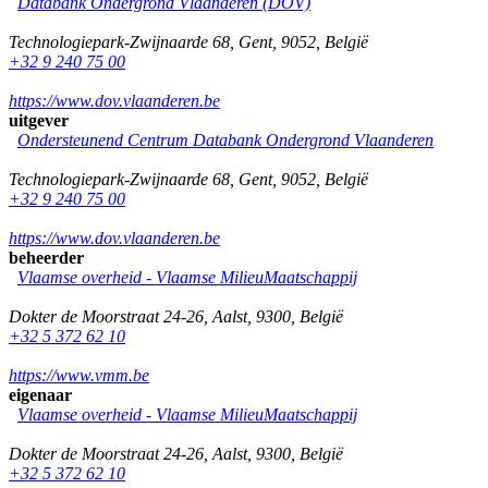
Databank Ondergrond Vlaanderen (DOV)
Technologiepark-Zwijnaarde 68
,
Gent
,
9052
,
België
+32 9 240 75 00
https://www.dov.vlaanderen.be
uitgever
Ondersteunend Centrum Databank Ondergrond Vlaanderen
Technologiepark-Zwijnaarde 68
,
Gent
,
9052
,
België
+32 9 240 75 00
https://www.dov.vlaanderen.be
beheerder
Vlaamse overheid - Vlaamse MilieuMaatschappij
Dokter de Moorstraat 24-26
,
Aalst
,
9300
,
België
+32 5 372 62 10
https://www.vmm.be
eigenaar
Vlaamse overheid - Vlaamse MilieuMaatschappij
Dokter de Moorstraat 24-26
,
Aalst
,
9300
,
België
+32 5 372 62 10