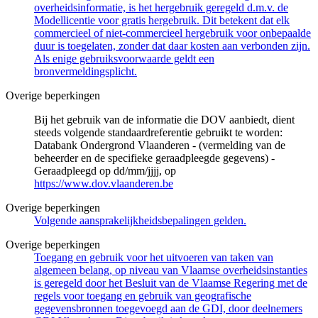
overheidsinformatie, is het hergebruik geregeld d.m.v. de
Modellicentie voor gratis hergebruik. Dit betekent dat elk
commercieel of niet-commercieel hergebruik voor onbepaalde
duur is toegelaten, zonder dat daar kosten aan verbonden zijn.
Als enige gebruiksvoorwaarde geldt een
bronvermeldingsplicht.
Overige beperkingen
Bij het gebruik van de informatie die DOV aanbiedt, dient
steeds volgende standaardreferentie gebruikt te worden:
Databank Ondergrond Vlaanderen - (vermelding van de
beheerder en de specifieke geraadpleegde gegevens) -
Geraadpleegd op dd/mm/jjjj, op
https://www.dov.vlaanderen.be
Overige beperkingen
Volgende aansprakelijkheidsbepalingen gelden.
Overige beperkingen
Toegang en gebruik voor het uitvoeren van taken van
algemeen belang, op niveau van Vlaamse overheidsinstanties
is geregeld door het Besluit van de Vlaamse Regering met de
regels voor toegang en gebruik van geografische
gegevensbronnen toegevoegd aan de GDI, door deelnemers