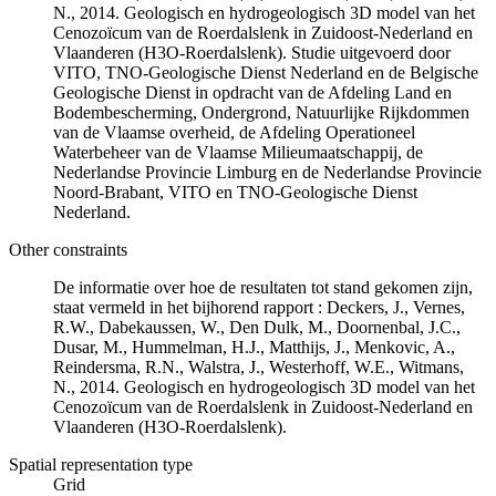
N., 2014. Geologisch en hydrogeologisch 3D model van het
Cenozoïcum van de Roerdalslenk in Zuidoost-Nederland en
Vlaanderen (H3O-Roerdalslenk). Studie uitgevoerd door
VITO, TNO-Geologische Dienst Nederland en de Belgische
Geologische Dienst in opdracht van de Afdeling Land en
Bodembescherming, Ondergrond, Natuurlijke Rijkdommen
van de Vlaamse overheid, de Afdeling Operationeel
Waterbeheer van de Vlaamse Milieumaatschappij, de
Nederlandse Provincie Limburg en de Nederlandse Provincie
Noord-Brabant, VITO en TNO-Geologische Dienst
Nederland.
Other constraints
De informatie over hoe de resultaten tot stand gekomen zijn,
staat vermeld in het bijhorend rapport : Deckers, J., Vernes,
R.W., Dabekaussen, W., Den Dulk, M., Doornenbal, J.C.,
Dusar, M., Hummelman, H.J., Matthijs, J., Menkovic, A.,
Reindersma, R.N., Walstra, J., Westerhoff, W.E., Witmans,
N., 2014. Geologisch en hydrogeologisch 3D model van het
Cenozoïcum van de Roerdalslenk in Zuidoost-Nederland en
Vlaanderen (H3O-Roerdalslenk).
Spatial representation type
Grid