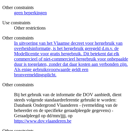
Other constraints
geen beperkingen
Use constraints
Other restrictions
Other constraints
In uitvoering van het Vlaamse decreet voor hergebruik van
overheidsinformatie, is het hergebruik geregeld d.m.v. de
Modellicentie voor gratis hergebruik. Dit betekent dat elk
commercieel of niet-commercieel hergebruik voor onbepaalde
duur is toegelaten, zonder dat daar kosten aan verbonden zijn.
Als enige gebruiksvoorwaarde geldt een
bronvermeldingsplicht.
Other constraints
Bij het gebruik van de informatie die DOV aanbiedt, dient
steeds volgende standaardreferentie gebruikt te worden:
Databank Ondergrond Vlaanderen - (vermelding van de
beheerder en de specifieke geraadpleegde gegevens) -
Geraadpleegd op dd/mm/jjjj, op
https://www.dov.vlaanderen.be
Other constraints