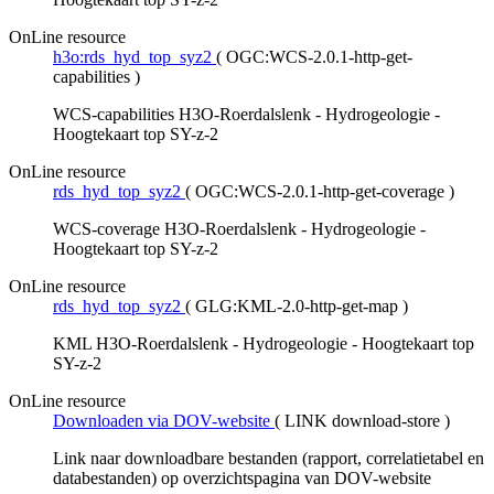
OnLine resource
h3o:rds_hyd_top_syz2
(
OGC:WCS-2.0.1-http-get-
capabilities
)
WCS-capabilities H3O-Roerdalslenk - Hydrogeologie -
Hoogtekaart top SY-z-2
OnLine resource
rds_hyd_top_syz2
(
OGC:WCS-2.0.1-http-get-coverage
)
WCS-coverage H3O-Roerdalslenk - Hydrogeologie -
Hoogtekaart top SY-z-2
OnLine resource
rds_hyd_top_syz2
(
GLG:KML-2.0-http-get-map
)
KML H3O-Roerdalslenk - Hydrogeologie - Hoogtekaart top
SY-z-2
OnLine resource
Downloaden via DOV-website
(
LINK download-store
)
Link naar downloadbare bestanden (rapport, correlatietabel en
databestanden) op overzichtspagina van DOV-website