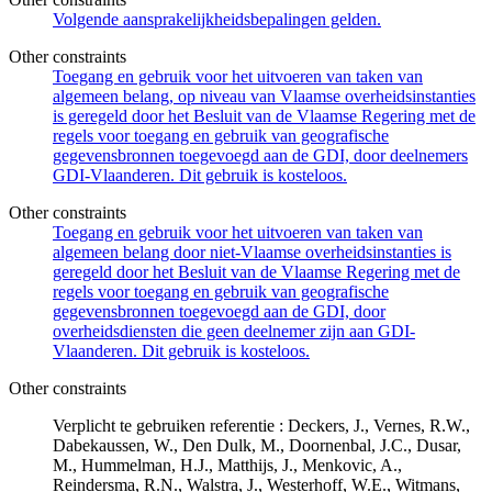
Volgende aansprakelijkheidsbepalingen gelden.
Other constraints
Toegang en gebruik voor het uitvoeren van taken van
algemeen belang, op niveau van Vlaamse overheidsinstanties
is geregeld door het Besluit van de Vlaamse Regering met de
regels voor toegang en gebruik van geografische
gegevensbronnen toegevoegd aan de GDI, door deelnemers
GDI-Vlaanderen. Dit gebruik is kosteloos.
Other constraints
Toegang en gebruik voor het uitvoeren van taken van
algemeen belang door niet-Vlaamse overheidsinstanties is
geregeld door het Besluit van de Vlaamse Regering met de
regels voor toegang en gebruik van geografische
gegevensbronnen toegevoegd aan de GDI, door
overheidsdiensten die geen deelnemer zijn aan GDI-
Vlaanderen. Dit gebruik is kosteloos.
Other constraints
Verplicht te gebruiken referentie : Deckers, J., Vernes, R.W.,
Dabekaussen, W., Den Dulk, M., Doornenbal, J.C., Dusar,
M., Hummelman, H.J., Matthijs, J., Menkovic, A.,
Reindersma, R.N., Walstra, J., Westerhoff, W.E., Witmans,