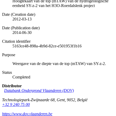
Hoogtekaart van de top (mTAW) van de hydrogeologische
eenheid SY-z-2 van het H3O-Roerdalslenk project
Date (Creation date)
2012-03-13
Date (Publication date)
2014-06-30
Citation identifier
5163ce48-898a-4b9d-82ce-e501953f1b16
Purpose
Weergave van de diepte van de top (mTAW) van SY-z-2.
Status
Completed
Distributor
Databank Ondergrond Vlaanderen (DOV)
Technologiepark-Zwijnaarde 68
,
Gent
,
9052
,
België
+32 9 240 75 00
https://www.dov.vlaanderen.be