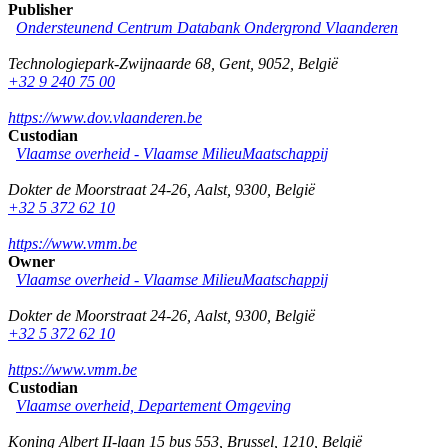
Publisher
Ondersteunend Centrum Databank Ondergrond Vlaanderen
Technologiepark-Zwijnaarde 68
,
Gent
,
9052
,
België
+32 9 240 75 00
https://www.dov.vlaanderen.be
Custodian
Vlaamse overheid - Vlaamse MilieuMaatschappij
Dokter de Moorstraat 24-26
,
Aalst
,
9300
,
België
+32 5 372 62 10
https://www.vmm.be
Owner
Vlaamse overheid - Vlaamse MilieuMaatschappij
Dokter de Moorstraat 24-26
,
Aalst
,
9300
,
België
+32 5 372 62 10
https://www.vmm.be
Custodian
Vlaamse overheid, Departement Omgeving
Koning Albert II-laan 15 bus 553
,
Brussel
,
1210
,
België