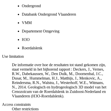
Ondergrond
Databank Ondergrond Vlaanderen
VMM
Departement Omgeving
H3O
Roerdalslenk
Use limitation
De informatie over hoe de resultaten tot stand gekomen zijn,
staat vermeld in het bijhorend rapport : Deckers, J., Vernes,
R.W., Dabekaussen, W., Den Dulk, M., Doornenbal, J.C.,
Dusar, M., Hummelman, H.J., Matthijs, J., Menkovic, A.,
Reindersma, R.N., Walstra, J., Westerhoff, W.E., Witmans,
N., 2014. Geologisch en hydrogeologisch 3D model van het
Cenozoïcum van de Roerdalslenk in Zuidoost-Nederland en
Vlaanderen (H3O-Roerdalslenk).
Access constraints
Other restrictions