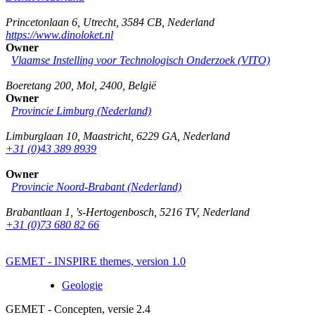
Princetonlaan 6
,
Utrecht
,
3584 CB
,
Nederland
https://www.dinoloket.nl
Owner
Vlaamse Instelling voor Technologisch Onderzoek (VITO)
Boeretang 200
,
Mol
,
2400
,
België
Owner
Provincie Limburg (Nederland)
Limburglaan 10
,
Maastricht
,
6229 GA
,
Nederland
+31 (0)43 389 8939
Owner
Provincie Noord-Brabant (Nederland)
Brabantlaan 1
,
's-Hertogenbosch
,
5216 TV
,
Nederland
+31 (0)73 680 82 66
GEMET - INSPIRE themes, version 1.0
Geologie
GEMET - Concepten, versie 2.4