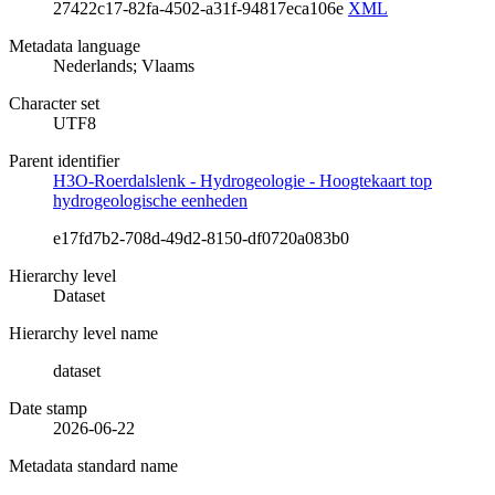
27422c17-82fa-4502-a31f-94817eca106e
XML
Metadata language
Nederlands; Vlaams
Character set
UTF8
Parent identifier
H3O-Roerdalslenk - Hydrogeologie - Hoogtekaart top
hydrogeologische eenheden
e17fd7b2-708d-49d2-8150-df0720a083b0
Hierarchy level
Dataset
Hierarchy level name
dataset
Date stamp
2026-06-22
Metadata standard name