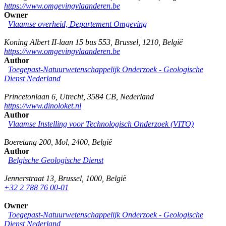
https://www.omgevingvlaanderen.be
Owner
Vlaamse overheid, Departement Omgeving
Koning Albert II-laan 15 bus 553
,
Brussel
,
1210
,
België
https://www.omgevingvlaanderen.be
Author
Toegepast-Natuurwetenschappelijk Onderzoek - Geologische
Dienst Nederland
Princetonlaan 6
,
Utrecht
,
3584 CB
,
Nederland
https://www.dinoloket.nl
Author
Vlaamse Instelling voor Technologisch Onderzoek (VITO)
Boeretang 200
,
Mol
,
2400
,
België
Author
Belgische Geologische Dienst
Jennerstraat 13
,
Brussel
,
1000
,
België
+32 2 788 76 00-01
Owner
Toegepast-Natuurwetenschappelijk Onderzoek - Geologische
Dienst Nederland