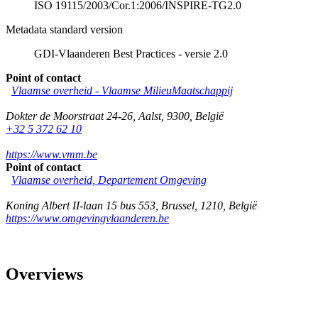
ISO 19115/2003/Cor.1:2006/INSPIRE-TG2.0
Metadata standard version
GDI-Vlaanderen Best Practices - versie 2.0
Point of contact
Vlaamse overheid - Vlaamse MilieuMaatschappij
Dokter de Moorstraat 24-26
,
Aalst
,
9300
,
België
+32 5 372 62 10
https://www.vmm.be
Point of contact
Vlaamse overheid, Departement Omgeving
Koning Albert II-laan 15 bus 553
,
Brussel
,
1210
,
België
https://www.omgevingvlaanderen.be
Overviews