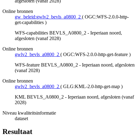
afgesloten (vanaf 2028)
Online bronnen
gw_beleid:gwlv2_bevls_a0800_2
(
OGC:WFS-2.0.0-http-
get-capabilities
)
WFS-capabilities BEVLS_A0800_2 - Ieperiaan noord,
afgesloten (vanaf 2028)
Online bronnen
gwlv2_bevls_a0800_2
(
OGC:WFS-2.0.0-http-get-feature
)
WFS-feature BEVLS_A0800_2 - Ieperiaan noord, afgesloten
(vanaf 2028)
Online bronnen
gwlv2_bevls_a0800_2
(
GLG:KML-2.0-http-get-map
)
KML BEVLS_A0800_2 - Ieperiaan noord, afgesloten (vanaf
2028)
Niveau kwaliteitsinformatie
dataset
Resultaat