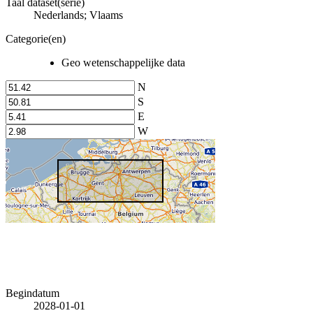
Taal dataset(serie)
Nederlands; Vlaams
Categorie(en)
Geo wetenschappelijke data
N
S
E
W
Begindatum
2028-01-01