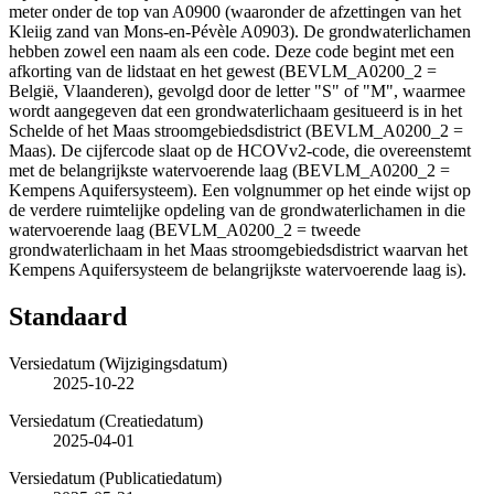
meter onder de top van A0900 (waaronder de afzettingen van het
Kleiig zand van Mons-en-Pévèle A0903). De grondwaterlichamen
hebben zowel een naam als een code. Deze code begint met een
afkorting van de lidstaat en het gewest (BEVLM_A0200_2 =
België, Vlaanderen), gevolgd door de letter "S" of "M", waarmee
wordt aangegeven dat een grondwaterlichaam gesitueerd is in het
Schelde of het Maas stroomgebiedsdistrict (BEVLM_A0200_2 =
Maas). De cijfercode slaat op de HCOVv2-code, die overeenstemt
met de belangrijkste watervoerende laag (BEVLM_A0200_2 =
Kempens Aquifersysteem). Een volgnummer op het einde wijst op
de verdere ruimtelijke opdeling van de grondwaterlichamen in die
watervoerende laag (BEVLM_A0200_2 = tweede
grondwaterlichaam in het Maas stroomgebiedsdistrict waarvan het
Kempens Aquifersysteem de belangrijkste watervoerende laag is).
Standaard
Versiedatum (Wijzigingsdatum)
2025-10-22
Versiedatum (Creatiedatum)
2025-04-01
Versiedatum (Publicatiedatum)