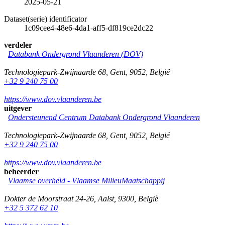
2025-05-21
Dataset(serie) identificator
1c09cee4-48e6-4da1-aff5-df819ce2dc22
verdeler
Databank Ondergrond Vlaanderen (DOV)
Technologiepark-Zwijnaarde 68
,
Gent
,
9052
,
België
+32 9 240 75 00
https://www.dov.vlaanderen.be
uitgever
Ondersteunend Centrum Databank Ondergrond Vlaanderen
Technologiepark-Zwijnaarde 68
,
Gent
,
9052
,
België
+32 9 240 75 00
https://www.dov.vlaanderen.be
beheerder
Vlaamse overheid - Vlaamse MilieuMaatschappij
Dokter de Moorstraat 24-26
,
Aalst
,
9300
,
België
+32 5 372 62 10