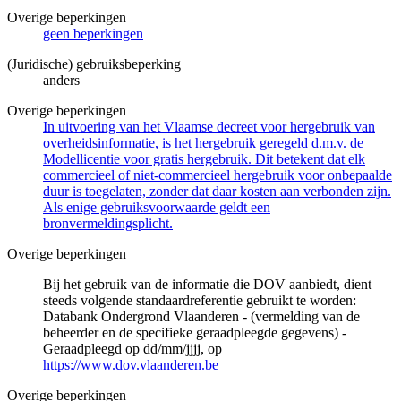
Overige beperkingen
geen beperkingen
(Juridische) gebruiksbeperking
anders
Overige beperkingen
In uitvoering van het Vlaamse decreet voor hergebruik van
overheidsinformatie, is het hergebruik geregeld d.m.v. de
Modellicentie voor gratis hergebruik. Dit betekent dat elk
commercieel of niet-commercieel hergebruik voor onbepaalde
duur is toegelaten, zonder dat daar kosten aan verbonden zijn.
Als enige gebruiksvoorwaarde geldt een
bronvermeldingsplicht.
Overige beperkingen
Bij het gebruik van de informatie die DOV aanbiedt, dient
steeds volgende standaardreferentie gebruikt te worden:
Databank Ondergrond Vlaanderen - (vermelding van de
beheerder en de specifieke geraadpleegde gegevens) -
Geraadpleegd op dd/mm/jjjj, op
https://www.dov.vlaanderen.be
Overige beperkingen