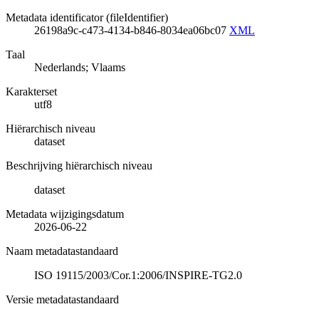
Metadata identificator (fileIdentifier)
26198a9c-c473-4134-b846-8034ea06bc07
XML
Taal
Nederlands; Vlaams
Karakterset
utf8
Hiërarchisch niveau
dataset
Beschrijving hiërarchisch niveau
dataset
Metadata wijzigingsdatum
2026-06-22
Naam metadatastandaard
ISO 19115/2003/Cor.1:2006/INSPIRE-TG2.0
Versie metadatastandaard