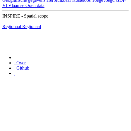
Geografische gegevens
Herbruikbaar
Kosteloos
Toegevoegd GDI-
Vl
Vlaamse Open data
INSPIRE - Spatial scope
Regionaal
Regionaal
Over
Github