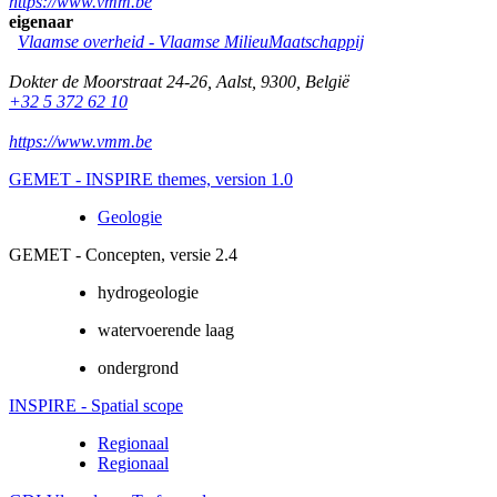
https://www.vmm.be
eigenaar
Vlaamse overheid - Vlaamse MilieuMaatschappij
Dokter de Moorstraat 24-26
,
Aalst
,
9300
,
België
+32 5 372 62 10
https://www.vmm.be
GEMET - INSPIRE themes, version 1.0
Geologie
GEMET - Concepten, versie 2.4
hydrogeologie
watervoerende laag
ondergrond
INSPIRE - Spatial scope
Regionaal
Regionaal