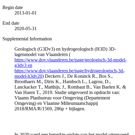
Begin date
2013-01-01
End date
2020-05-31
Supplemental Information
Geologisch (G3Dv3) en hydrogeologisch (H3D) 3D-
lagenmodel van Vlaanderen (
https://www.dov.vlaanderen.be/page/geologisch-3d-model-
g3dv3 en
https://www.dov.vlaanderen.be/page/hydrogeologisch-3d-
model-h3dv20
) Deckers J., De Koninck R., Bos S.,
Broothaers M., Dirix K., Hambsch L., Lagrou, D.,
Lanckacker T., Matthijs, J., Rombaut B., Van Baelen K. &
Van Haren T., 2019. Studie uitgevoerd in opdracht van:
Vlaams Planbureau voor Omgeving (Departement
Omgeving) en Vlaamse Milieumaatschappij
2018/RMA/R/1569, 286p + bijlagen.
In 2020 werd een beperkte update van het model uitgevoerd