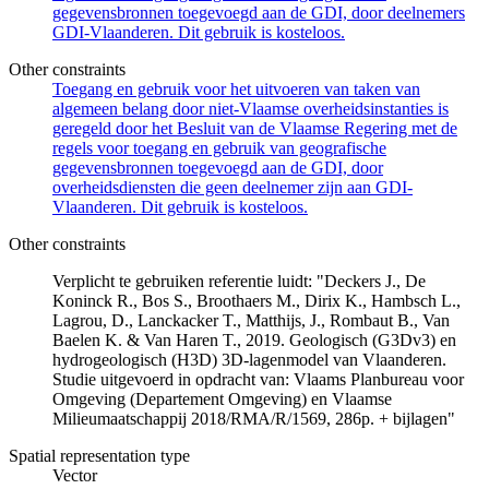
gegevensbronnen toegevoegd aan de GDI, door deelnemers
GDI-Vlaanderen. Dit gebruik is kosteloos.
Other constraints
Toegang en gebruik voor het uitvoeren van taken van
algemeen belang door niet-Vlaamse overheidsinstanties is
geregeld door het Besluit van de Vlaamse Regering met de
regels voor toegang en gebruik van geografische
gegevensbronnen toegevoegd aan de GDI, door
overheidsdiensten die geen deelnemer zijn aan GDI-
Vlaanderen. Dit gebruik is kosteloos.
Other constraints
Verplicht te gebruiken referentie luidt: "Deckers J., De
Koninck R., Bos S., Broothaers M., Dirix K., Hambsch L.,
Lagrou, D., Lanckacker T., Matthijs, J., Rombaut B., Van
Baelen K. & Van Haren T., 2019. Geologisch (G3Dv3) en
hydrogeologisch (H3D) 3D-lagenmodel van Vlaanderen.
Studie uitgevoerd in opdracht van: Vlaams Planbureau voor
Omgeving (Departement Omgeving) en Vlaamse
Milieumaatschappij 2018/RMA/R/1569, 286p. + bijlagen"
Spatial representation type
Vector