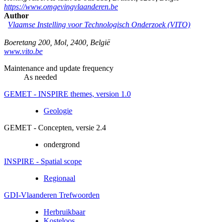
https://www.omgevingvlaanderen.be
Author
Vlaamse Instelling voor Technologisch Onderzoek (VITO)
Boeretang 200
,
Mol
,
2400
,
België
www.vito.be
Maintenance and update frequency
As needed
GEMET - INSPIRE themes, version 1.0
Geologie
GEMET - Concepten, versie 2.4
ondergrond
INSPIRE - Spatial scope
Regionaal
GDI-Vlaanderen Trefwoorden
Herbruikbaar
Kosteloos