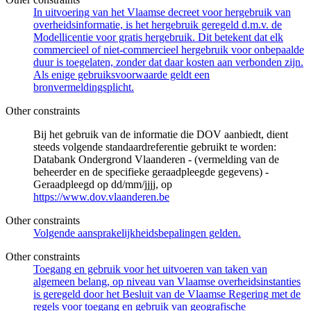
In uitvoering van het Vlaamse decreet voor hergebruik van
overheidsinformatie, is het hergebruik geregeld d.m.v. de
Modellicentie voor gratis hergebruik. Dit betekent dat elk
commercieel of niet-commercieel hergebruik voor onbepaalde
duur is toegelaten, zonder dat daar kosten aan verbonden zijn.
Als enige gebruiksvoorwaarde geldt een
bronvermeldingsplicht.
Other constraints
Bij het gebruik van de informatie die DOV aanbiedt, dient
steeds volgende standaardreferentie gebruikt te worden:
Databank Ondergrond Vlaanderen - (vermelding van de
beheerder en de specifieke geraadpleegde gegevens) -
Geraadpleegd op dd/mm/jjjj, op
https://www.dov.vlaanderen.be
Other constraints
Volgende aansprakelijkheidsbepalingen gelden.
Other constraints
Toegang en gebruik voor het uitvoeren van taken van
algemeen belang, op niveau van Vlaamse overheidsinstanties
is geregeld door het Besluit van de Vlaamse Regering met de
regels voor toegang en gebruik van geografische