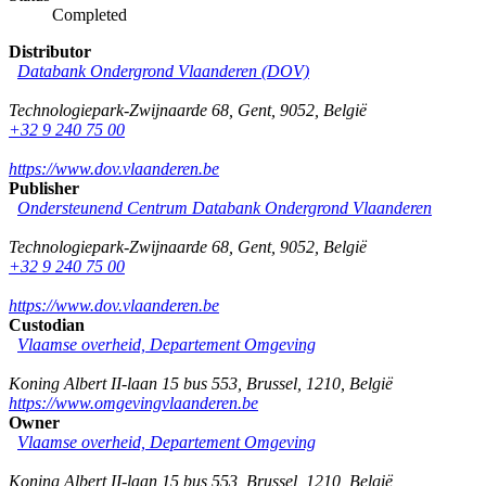
Completed
Distributor
Databank Ondergrond Vlaanderen (DOV)
Technologiepark-Zwijnaarde 68
,
Gent
,
9052
,
België
+32 9 240 75 00
https://www.dov.vlaanderen.be
Publisher
Ondersteunend Centrum Databank Ondergrond Vlaanderen
Technologiepark-Zwijnaarde 68
,
Gent
,
9052
,
België
+32 9 240 75 00
https://www.dov.vlaanderen.be
Custodian
Vlaamse overheid, Departement Omgeving
Koning Albert II-laan 15 bus 553
,
Brussel
,
1210
,
België
https://www.omgevingvlaanderen.be
Owner
Vlaamse overheid, Departement Omgeving
Koning Albert II-laan 15 bus 553
,
Brussel
,
1210
,
België