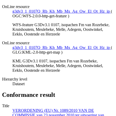
OnLine resource
g3dv3_1_0107Q_Rb_Kh_Mb_Mx_Ag_Ow_El_Ot_Hz_ip
(
OGC:WFS-2.0.0-http-get-feature
)
WFS-feature G3Dv3.1 0107, isopachen Fm van Rozebeke,
Kruishoutem, Meulebeke, Melle, Adegem, Oostwinkel,
Eeklo, Oostende en Herzeele
OnLine resource
g3dv3_1_0107Q_Rb_Kh_Mb_Mx_Ag_Ow_El_Ot_Hz_ip
(
GLG:KML-2.0-http-get-map
)
KML G3Dv3.1 0107, isopachen Fm van Rozebeke,
Kruishoutem, Meulebeke, Melle, Adegem, Oostwinkel,
Eeklo, Oostende en Herzeele
Hierarchy level
Dataset
Conformance result
Title
VERORDENING (EU) Nr. 1089/2010 VAN DE
COMMISSIE van 23 november 2010 ter uitvoering van