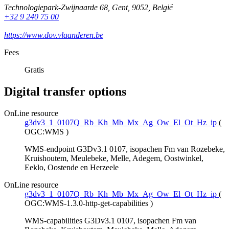
Technologiepark-Zwijnaarde 68
,
Gent
,
9052
,
België
+32 9 240 75 00
https://www.dov.vlaanderen.be
Fees
Gratis
Digital transfer options
OnLine resource
g3dv3_1_0107Q_Rb_Kh_Mb_Mx_Ag_Ow_El_Ot_Hz_ip
(
OGC:WMS
)
WMS-endpoint G3Dv3.1 0107, isopachen Fm van Rozebeke,
Kruishoutem, Meulebeke, Melle, Adegem, Oostwinkel,
Eeklo, Oostende en Herzeele
OnLine resource
g3dv3_1_0107Q_Rb_Kh_Mb_Mx_Ag_Ow_El_Ot_Hz_ip
(
OGC:WMS-1.3.0-http-get-capabilities
)
WMS-capabilities G3Dv3.1 0107, isopachen Fm van