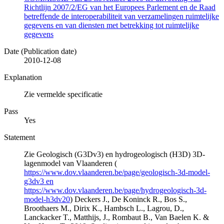
Richtlijn 2007/2/EG van het Europees Parlement en de Raad
betreffende de interoperabiliteit van verzamelingen ruimtelijke
gegevens en van diensten met betrekking tot ruimtelijke
gegevens
Date (Publication date)
2010-12-08
Explanation
Zie vermelde specificatie
Pass
Yes
Statement
Zie Geologisch (G3Dv3) en hydrogeologisch (H3D) 3D-
lagenmodel van Vlaanderen (
https://www.dov.vlaanderen.be/page/geologisch-3d-model-
g3dv3 en
https://www.dov.vlaanderen.be/page/hydrogeologisch-3d-
model-h3dv20
) Deckers J., De Koninck R., Bos S.,
Broothaers M., Dirix K., Hambsch L., Lagrou, D.,
Lanckacker T., Matthijs, J., Rombaut B., Van Baelen K. &