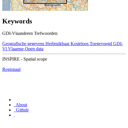
Keywords
GDI-Vlaanderen Trefwoorden
Geografische gegevens
Herbruikbaar
Kosteloos
Toegevoegd GDI-
Vl
Vlaamse Open data
INSPIRE - Spatial scope
Regionaal
About
Github