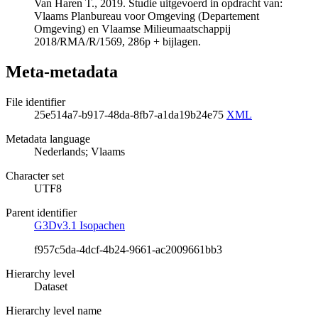
Van Haren T., 2019. Studie uitgevoerd in opdracht van:
Vlaams Planbureau voor Omgeving (Departement
Omgeving) en Vlaamse Milieumaatschappij
2018/RMA/R/1569, 286p + bijlagen.
Meta-metadata
File identifier
25e514a7-b917-48da-8fb7-a1da19b24e75
XML
Metadata language
Nederlands; Vlaams
Character set
UTF8
Parent identifier
G3Dv3.1 Isopachen
f957c5da-4dcf-4b24-9661-ac2009661bb3
Hierarchy level
Dataset
Hierarchy level name