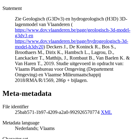
Statement
Zie Geologisch (G3Dv3) en hydrogeologisch (H3D) 3D-
lagenmodel van Vlaanderen (
https://www.dov.vlaanderen.be/page/geologisch-3d-model-
g3dv3 en
https://www.dov.vlaanderen.be/page/hydrogeologisch-3d-
model-h3dv20
) Deckers J., De Koninck R., Bos S.,
Broothaers M., Dirix K., Hambsch L., Lagrou, D.,
Lanckacker T., Matthijs, J., Rombaut B., Van Baelen K. &
Van Haren T., 2019. Studie uitgevoerd in opdracht van:
Vlaams Planbureau voor Omgeving (Departement
Omgeving) en Vlaamse Milieumaatschappij
2018/RMA/R/1569, 286p + bijlagen.
Meta-metadata
File identifier
25bab571-1b97-4209-a2a0-992926570774
XML
Metadata language
Nederlands; Vlaams
Character set