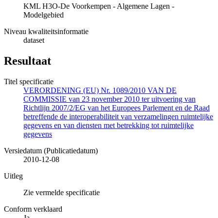
KML H3O-De Voorkempen - Algemene Lagen -
Modelgebied
Niveau kwaliteitsinformatie
dataset
Resultaat
Titel specificatie
VERORDENING (EU) Nr. 1089/2010 VAN DE
COMMISSIE van 23 november 2010 ter uitvoering van
Richtlijn 2007/2/EG van het Europees Parlement en de Raad
betreffende de interoperabiliteit van verzamelingen ruimtelijke
gegevens en van diensten met betrekking tot ruimtelijke
gegevens
Versiedatum (Publicatiedatum)
2010-12-08
Uitleg
Zie vermelde specificatie
Conform verklaard
Ja