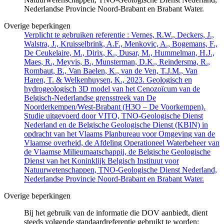
Nederlandse Provincie Noord-Brabant en Brabant Water.
Overige beperkingen
Verplicht te gebruiken referentie : Vernes, R.W., Deckers, J.,
Walstra, J., Kruisselbrink, A.F., Menkovic, A., Bogemans, F.,
De Ceukelaire, M., Dirix, K., Dusar, M., Hummelman, H.J.,
Maes, R., Meyvis, B., Munsterman, D.K., Reindersma, R.,
Rombaut, B., Van Baelen, K., van de Ven, T.J.M., Van
Haren, T. & Welkenhuysen, K., 2023. Geologisch en
hydrogeologisch 3D model van het Cenozoïcum van de
Belgisch-Nederlandse grensstreek van De
Noorderkempen/West-Brabant (H3O – De Voorkempen).
Studie uitgevoerd door VITO, TNO-Geologische Dienst
Nederland en de Belgische Geologische Dienst (KBIN) in
opdracht van het Vlaams Planbureau voor Omgeving van de
Vlaamse overheid, de Afdeling Operationeel Waterbeheer van
de Vlaamse Milieumaatschappij, de Belgische Geologische
Dienst van het Koninklijk Belgisch Instituut voor
Natuurwetenschappen, TNO-Geologische Dienst Nederland,
Nederlandse Provincie Noord-Brabant en Brabant Water.
Overige beperkingen
Bij het gebruik van de informatie die DOV aanbiedt, dient
steeds volgende standaardreferentie gebruikt te worden: