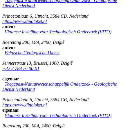
Toegepast-Natuurwetenschappelijk Onderzoek - Geologische
Dienst Nederland
Princetonlaan 6
,
Utrecht
,
3584 CB
,
Nederland
https://www.dinoloket.nl
auteur
Vlaamse Instelling voor Technologisch Onderzoek (VITO)
Boeretang 200
,
Mol
,
2400
,
België
auteur
Belgische Geologische Dienst
Jennerstraat 13
,
Brussel
,
1000
,
België
+32 2 788 76 00-01
eigenaar
Toegepast-Natuurwetenschappelijk Onderzoek - Geologische
Dienst Nederland
Princetonlaan 6
,
Utrecht
,
3584 CB
,
Nederland
https://www.dinoloket.nl
eigenaar
Vlaamse Instelling voor Technologisch Onderzoek (VITO)
Boeretang 200
,
Mol
,
2400
,
België