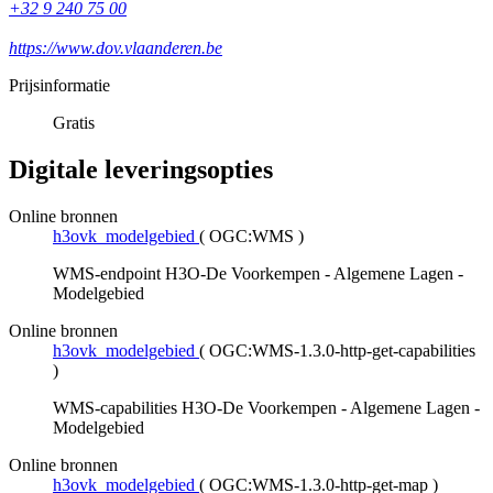
+32 9 240 75 00
https://www.dov.vlaanderen.be
Prijsinformatie
Gratis
Digitale leveringsopties
Online bronnen
h3ovk_modelgebied
(
OGC:WMS
)
WMS-endpoint H3O-De Voorkempen - Algemene Lagen -
Modelgebied
Online bronnen
h3ovk_modelgebied
(
OGC:WMS-1.3.0-http-get-capabilities
)
WMS-capabilities H3O-De Voorkempen - Algemene Lagen -
Modelgebied
Online bronnen
h3ovk_modelgebied
(
OGC:WMS-1.3.0-http-get-map
)