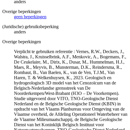
anders
Overige beperkingen
geen beperkingen
(Juridische) gebruiksbeperking
anders
Overige beperkingen
Verplicht te gebruiken referentie : Vernes, R.W., Deckers, J.,
Walstra, J., Kruisselbrink, A.F., Menkovic, A., Bogemans, F.,
De Ceukelaire, M., Dirix, K., Dusar, M., Hummelman, H.J.,
Maes, R., Meyvis, B., Munsterman, D.K., Reindersma, R.,
Rombaut, B., Van Baelen, K., van de Ven, T.J.M., Van
Haren, T. & Welkenhuysen, K., 2023. Geologisch en
hydrogeologisch 3D model van het Cenozoïcum van de
Belgisch-Nederlandse grensstreek van De
Noorderkempen/West-Brabant (H3O – De Voorkempen).
Studie uitgevoerd door VITO, TNO-Geologische Dienst
Nederland en de Belgische Geologische Dienst (KBIN) in
opdracht van het Vlaams Planbureau voor Omgeving van de
Vlaamse overheid, de Afdeling Operationeel Waterbeheer van
de Vlaamse Milieumaatschappij, de Belgische Geologische
Dienst van het Koninklijk Belgisch Instituut voor
Natuurwetenschappen, TNO-Geologische Dienst Nederland,