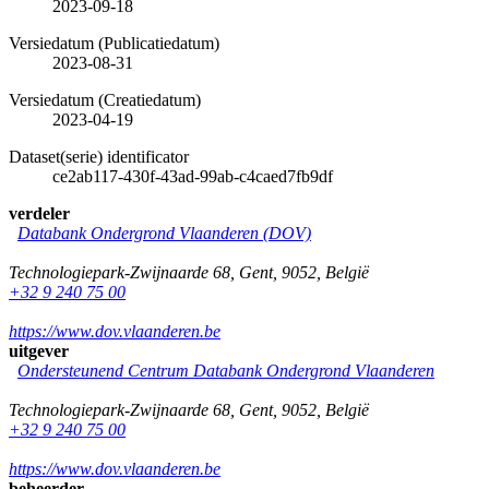
2023-09-18
Versiedatum (Publicatiedatum)
2023-08-31
Versiedatum (Creatiedatum)
2023-04-19
Dataset(serie) identificator
ce2ab117-430f-43ad-99ab-c4caed7fb9df
verdeler
Databank Ondergrond Vlaanderen (DOV)
Technologiepark-Zwijnaarde 68
,
Gent
,
9052
,
België
+32 9 240 75 00
https://www.dov.vlaanderen.be
uitgever
Ondersteunend Centrum Databank Ondergrond Vlaanderen
Technologiepark-Zwijnaarde 68
,
Gent
,
9052
,
België
+32 9 240 75 00
https://www.dov.vlaanderen.be
beheerder