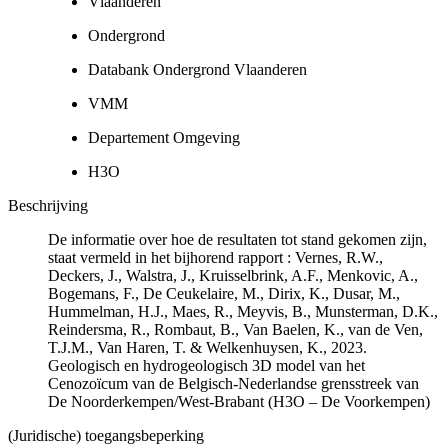
Vlaanderen
Ondergrond
Databank Ondergrond Vlaanderen
VMM
Departement Omgeving
H3O
Beschrijving
De informatie over hoe de resultaten tot stand gekomen zijn,
staat vermeld in het bijhorend rapport : Vernes, R.W.,
Deckers, J., Walstra, J., Kruisselbrink, A.F., Menkovic, A.,
Bogemans, F., De Ceukelaire, M., Dirix, K., Dusar, M.,
Hummelman, H.J., Maes, R., Meyvis, B., Munsterman, D.K.,
Reindersma, R., Rombaut, B., Van Baelen, K., van de Ven,
T.J.M., Van Haren, T. & Welkenhuysen, K., 2023.
Geologisch en hydrogeologisch 3D model van het
Cenozoïcum van de Belgisch-Nederlandse grensstreek van
De Noorderkempen/West-Brabant (H3O – De Voorkempen)
(Juridische) toegangsbeperking