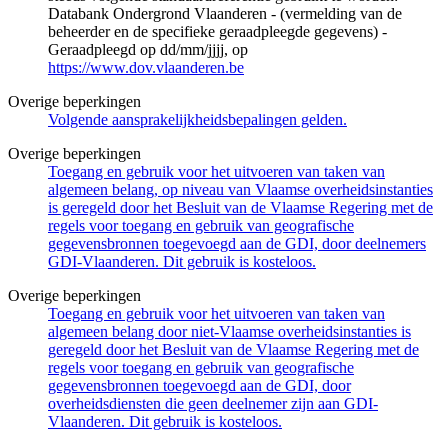
Databank Ondergrond Vlaanderen - (vermelding van de
beheerder en de specifieke geraadpleegde gegevens) -
Geraadpleegd op dd/mm/jjjj, op
https://www.dov.vlaanderen.be
Overige beperkingen
Volgende aansprakelijkheidsbepalingen gelden.
Overige beperkingen
Toegang en gebruik voor het uitvoeren van taken van
algemeen belang, op niveau van Vlaamse overheidsinstanties
is geregeld door het Besluit van de Vlaamse Regering met de
regels voor toegang en gebruik van geografische
gegevensbronnen toegevoegd aan de GDI, door deelnemers
GDI-Vlaanderen. Dit gebruik is kosteloos.
Overige beperkingen
Toegang en gebruik voor het uitvoeren van taken van
algemeen belang door niet-Vlaamse overheidsinstanties is
geregeld door het Besluit van de Vlaamse Regering met de
regels voor toegang en gebruik van geografische
gegevensbronnen toegevoegd aan de GDI, door
overheidsdiensten die geen deelnemer zijn aan GDI-
Vlaanderen. Dit gebruik is kosteloos.