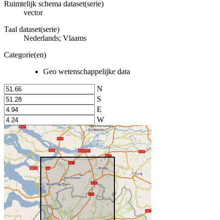
Ruimtelijk schema dataset(serie)
vector
Taal dataset(serie)
Nederlands; Vlaams
Categorie(en)
Geo wetenschappelijke data
N
S
E
W