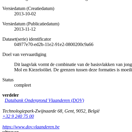
Versiedatum (Creatiedatum)
2013-10-02
Versiedatum (Publicatiedatum)
2013-11-12
Dataset(serie) identificator
04977e70-ed2b-11e2-91e2-0800200c9a66
Doel van vervaardiging
Dit laagvlak vormt de combinatie van de basisvlakken van jong
Mol en Kiezeloöliet. De grenzen tussen deze formaties is moei
Status
compleet
verdeler
Databank Ondergrond Vlaanderen (DOV)
Technologiepark-Zwijnaarde 68
,
Gent
,
9052
,
België
+32 9 240 75 00
https://www.dov.vlaanderen.be