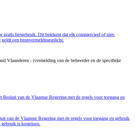
 gratis hergebruik. Dit betekent dat elk commercieel of niet-
 geldt een bronvermeldingsplicht.
ond Vlaanderen - (vermelding van de beheerder en de specifieke
et Besluit van de Vlaamse Regering met de regels voor toegang en
luit van de Vlaamse Regering met de regels voor toegang en gebruik
gebruik is kosteloos.