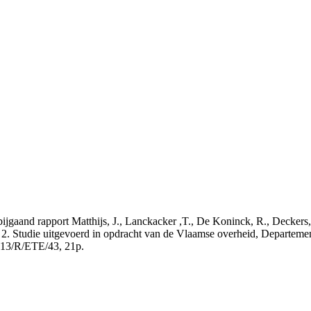
t bijgaand rapport Matthijs, J., Lanckacker ,T., De Koninck, R., Decke
 2. Studie uitgevoerd in opdracht van de Vlaamse overheid, Departeme
13/R/ETE/43, 21p.