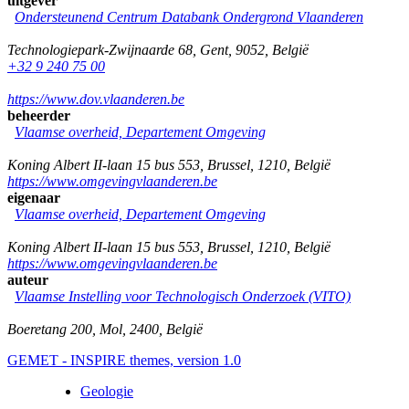
uitgever
Ondersteunend Centrum Databank Ondergrond Vlaanderen
Technologiepark-Zwijnaarde 68
,
Gent
,
9052
,
België
+32 9 240 75 00
https://www.dov.vlaanderen.be
beheerder
Vlaamse overheid, Departement Omgeving
Koning Albert II-laan 15 bus 553
,
Brussel
,
1210
,
België
https://www.omgevingvlaanderen.be
eigenaar
Vlaamse overheid, Departement Omgeving
Koning Albert II-laan 15 bus 553
,
Brussel
,
1210
,
België
https://www.omgevingvlaanderen.be
auteur
Vlaamse Instelling voor Technologisch Onderzoek (VITO)
Boeretang 200
,
Mol
,
2400
,
België
GEMET - INSPIRE themes, version 1.0
Geologie