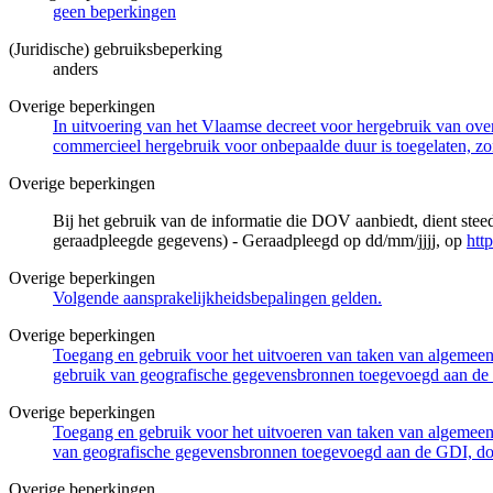
geen beperkingen
(Juridische) gebruiksbeperking
anders
Overige beperkingen
In uitvoering van het Vlaamse decreet voor hergebruik van overh
commercieel hergebruik voor onbepaalde duur is toegelaten, zo
Overige beperkingen
Bij het gebruik van de informatie die DOV aanbiedt, dient ste
geraadpleegde gegevens) - Geraadpleegd op dd/mm/jjjj, op
htt
Overige beperkingen
Volgende aansprakelijkheidsbepalingen gelden.
Overige beperkingen
Toegang en gebruik voor het uitvoeren van taken van algemeen 
gebruik van geografische gegevensbronnen toegevoegd aan de 
Overige beperkingen
Toegang en gebruik voor het uitvoeren van taken van algemeen 
van geografische gegevensbronnen toegevoegd aan de GDI, door
Overige beperkingen