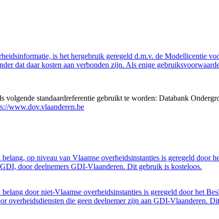
eidsinformatie, is het hergebruik geregeld d.m.v. de Modellicentie voor
nder dat daar kosten aan verbonden zijn. Als enige gebruiksvoorwaarde
eds volgende standaardreferentie gebruikt te worden: Databank Ondergr
ps://www.dov.vlaanderen.be
belang, op niveau van Vlaamse overheidsinstanties is geregeld door h
GDI, door deelnemers GDI-Vlaanderen. Dit gebruik is kosteloos.
belang door niet-Vlaamse overheidsinstanties is geregeld door het Bes
 overheidsdiensten die geen deelnemer zijn aan GDI-Vlaanderen. Dit 