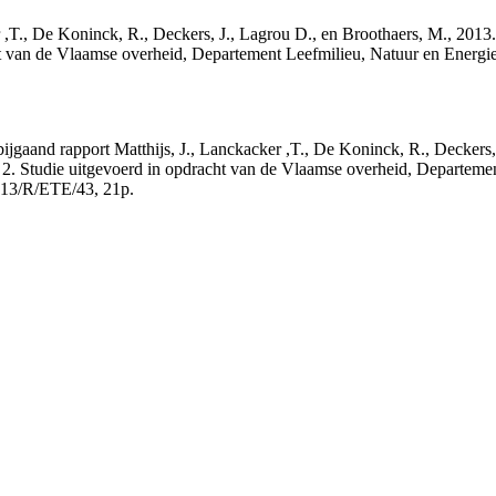
cker ,T., De Koninck, R., Deckers, J., Lagrou D., en Broothaers, M., 2
cht van de Vlaamse overheid, Departement Leefmilieu, Natuur en Ener
t bijgaand rapport Matthijs, J., Lanckacker ,T., De Koninck, R., Decke
 2. Studie uitgevoerd in opdracht van de Vlaamse overheid, Departeme
13/R/ETE/43, 21p.