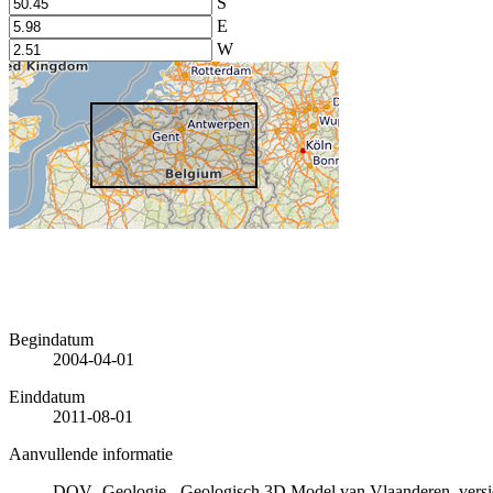
S
E
W
Begindatum
2004-04-01
Einddatum
2011-08-01
Aanvullende informatie
DOV -Geologie - Geologisch 3D Model van Vlaanderen, versi