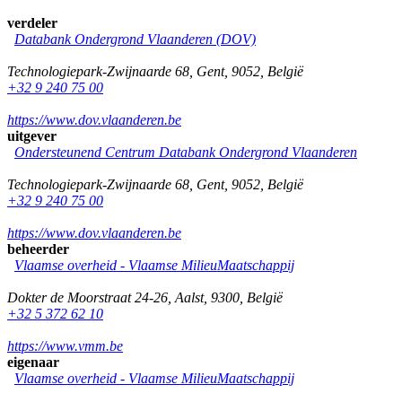
verdeler
Databank Ondergrond Vlaanderen (DOV)
Technologiepark-Zwijnaarde 68
,
Gent
,
9052
,
België
+32 9 240 75 00
https://www.dov.vlaanderen.be
uitgever
Ondersteunend Centrum Databank Ondergrond Vlaanderen
Technologiepark-Zwijnaarde 68
,
Gent
,
9052
,
België
+32 9 240 75 00
https://www.dov.vlaanderen.be
beheerder
Vlaamse overheid - Vlaamse MilieuMaatschappij
Dokter de Moorstraat 24-26
,
Aalst
,
9300
,
België
+32 5 372 62 10
https://www.vmm.be
eigenaar
Vlaamse overheid - Vlaamse MilieuMaatschappij