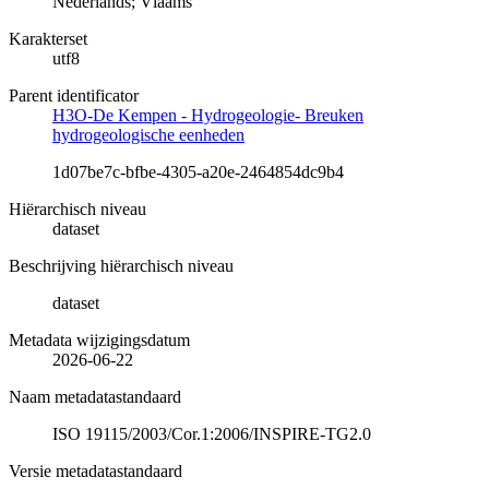
Nederlands; Vlaams
Karakterset
utf8
Parent identificator
H3O-De Kempen - Hydrogeologie- Breuken
hydrogeologische eenheden
1d07be7c-bfbe-4305-a20e-2464854dc9b4
Hiërarchisch niveau
dataset
Beschrijving hiërarchisch niveau
dataset
Metadata wijzigingsdatum
2026-06-22
Naam metadatastandaard
ISO 19115/2003/Cor.1:2006/INSPIRE-TG2.0
Versie metadatastandaard