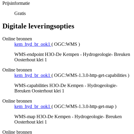
Prijsinformatie
Gratis
Digitale leveringsopties
Online bronnen
kem_hyd_br_ook1
(
OGC:WMS
)
WMS-endpoint H3O-De Kempen - Hydrogeologie- Breuken
Oosterhout klei 1
Online bronnen
kem_hyd_br_ook1
(
OGC:WMS-1.3.0-http-get-capabilities
)
WMS-capabilities H3O-De Kempen - Hydrogeologie-
Breuken Oosterhout klei 1
Online bronnen
kem_hyd_br_ook1
(
OGC:WMS-1.3.0-http-get-map
)
WMS-map H3O-De Kempen - Hydrogeologie- Breuken
Oosterhout klei 1
Online bronnen