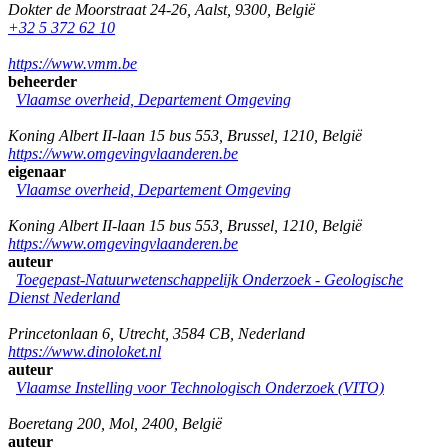
Dokter de Moorstraat 24-26
,
Aalst
,
9300
,
België
+32 5 372 62 10
https://www.vmm.be
beheerder
Vlaamse overheid, Departement Omgeving
Koning Albert II-laan 15 bus 553
,
Brussel
,
1210
,
België
https://www.omgevingvlaanderen.be
eigenaar
Vlaamse overheid, Departement Omgeving
Koning Albert II-laan 15 bus 553
,
Brussel
,
1210
,
België
https://www.omgevingvlaanderen.be
auteur
Toegepast-Natuurwetenschappelijk Onderzoek - Geologische
Dienst Nederland
Princetonlaan 6
,
Utrecht
,
3584 CB
,
Nederland
https://www.dinoloket.nl
auteur
Vlaamse Instelling voor Technologisch Onderzoek (VITO)
Boeretang 200
,
Mol
,
2400
,
België
auteur