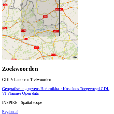
Zoekwoorden
GDI-Vlaanderen Trefwoorden
Geografische gegevens
Herbruikbaar
Kosteloos
Toegevoegd GDI-
Vl
Vlaamse Open data
INSPIRE - Spatial scope
Regionaal