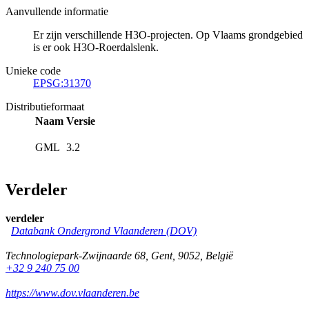
Aanvullende informatie
Er zijn verschillende H3O-projecten. Op Vlaams grondgebied
is er ook H3O-Roerdalslenk.
Unieke code
EPSG:31370
Distributieformaat
Naam
Versie
GML
3.2
Verdeler
verdeler
Databank Ondergrond Vlaanderen (DOV)
Technologiepark-Zwijnaarde 68
,
Gent
,
9052
,
België
+32 9 240 75 00
https://www.dov.vlaanderen.be