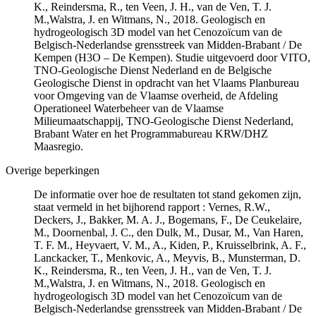
K., Reindersma, R., ten Veen, J. H., van de Ven, T. J.
M.,Walstra, J. en Witmans, N., 2018. Geologisch en
hydrogeologisch 3D model van het Cenozoïcum van de
Belgisch-Nederlandse grensstreek van Midden-Brabant / De
Kempen (H3O – De Kempen). Studie uitgevoerd door VITO,
TNO-Geologische Dienst Nederland en de Belgische
Geologische Dienst in opdracht van het Vlaams Planbureau
voor Omgeving van de Vlaamse overheid, de Afdeling
Operationeel Waterbeheer van de Vlaamse
Milieumaatschappij, TNO-Geologische Dienst Nederland,
Brabant Water en het Programmabureau KRW/DHZ
Maasregio.
Overige beperkingen
De informatie over hoe de resultaten tot stand gekomen zijn,
staat vermeld in het bijhorend rapport : Vernes, R.W.,
Deckers, J., Bakker, M. A. J., Bogemans, F., De Ceukelaire,
M., Doornenbal, J. C., den Dulk, M., Dusar, M., Van Haren,
T. F. M., Heyvaert, V. M., A., Kiden, P., Kruisselbrink, A. F.,
Lanckacker, T., Menkovic, A., Meyvis, B., Munsterman, D.
K., Reindersma, R., ten Veen, J. H., van de Ven, T. J.
M.,Walstra, J. en Witmans, N., 2018. Geologisch en
hydrogeologisch 3D model van het Cenozoïcum van de
Belgisch-Nederlandse grensstreek van Midden-Brabant / De