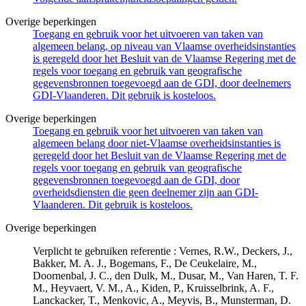
Overige beperkingen
Toegang en gebruik voor het uitvoeren van taken van
algemeen belang, op niveau van Vlaamse overheidsinstanties
is geregeld door het Besluit van de Vlaamse Regering met de
regels voor toegang en gebruik van geografische
gegevensbronnen toegevoegd aan de GDI, door deelnemers
GDI-Vlaanderen. Dit gebruik is kosteloos.
Overige beperkingen
Toegang en gebruik voor het uitvoeren van taken van
algemeen belang door niet-Vlaamse overheidsinstanties is
geregeld door het Besluit van de Vlaamse Regering met de
regels voor toegang en gebruik van geografische
gegevensbronnen toegevoegd aan de GDI, door
overheidsdiensten die geen deelnemer zijn aan GDI-
Vlaanderen. Dit gebruik is kosteloos.
Overige beperkingen
Verplicht te gebruiken referentie : Vernes, R.W., Deckers, J.,
Bakker, M. A. J., Bogemans, F., De Ceukelaire, M.,
Doornenbal, J. C., den Dulk, M., Dusar, M., Van Haren, T. F.
M., Heyvaert, V. M., A., Kiden, P., Kruisselbrink, A. F.,
Lanckacker, T., Menkovic, A., Meyvis, B., Munsterman, D.