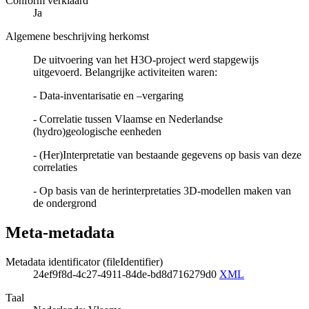
Conform verklaard
Ja
Algemene beschrijving herkomst
De uitvoering van het H3O-project werd stapgewijs
uitgevoerd. Belangrijke activiteiten waren:
- Data-inventarisatie en –vergaring
- Correlatie tussen Vlaamse en Nederlandse
(hydro)geologische eenheden
- (Her)Interpretatie van bestaande gegevens op basis van deze
correlaties
- Op basis van de herinterpretaties 3D-modellen maken van
de ondergrond
Meta-metadata
Metadata identificator (fileIdentifier)
24ef9f8d-4c27-4911-84de-bd8d716279d0
XML
Taal