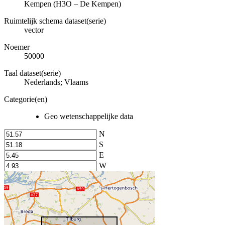
Kempen (H3O – De Kempen)
Ruimtelijk schema dataset(serie)
vector
Noemer
50000
Taal dataset(serie)
Nederlands; Vlaams
Categorie(en)
Geo wetenschappelijke data
N
S
E
W