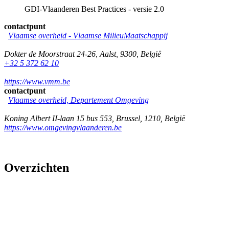
GDI-Vlaanderen Best Practices - versie 2.0
contactpunt
Vlaamse overheid - Vlaamse MilieuMaatschappij
Dokter de Moorstraat 24-26
,
Aalst
,
9300
,
België
+32 5 372 62 10
https://www.vmm.be
contactpunt
Vlaamse overheid, Departement Omgeving
Koning Albert II-laan 15 bus 553
,
Brussel
,
1210
,
België
https://www.omgevingvlaanderen.be
Overzichten