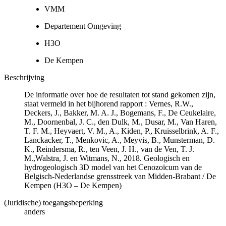
VMM
Departement Omgeving
H3O
De Kempen
Beschrijving
De informatie over hoe de resultaten tot stand gekomen zijn,
staat vermeld in het bijhorend rapport : Vernes, R.W.,
Deckers, J., Bakker, M. A. J., Bogemans, F., De Ceukelaire,
M., Doornenbal, J. C., den Dulk, M., Dusar, M., Van Haren,
T. F. M., Heyvaert, V. M., A., Kiden, P., Kruisselbrink, A. F.,
Lanckacker, T., Menkovic, A., Meyvis, B., Munsterman, D.
K., Reindersma, R., ten Veen, J. H., van de Ven, T. J.
M.,Walstra, J. en Witmans, N., 2018. Geologisch en
hydrogeologisch 3D model van het Cenozoïcum van de
Belgisch-Nederlandse grensstreek van Midden-Brabant / De
Kempen (H3O – De Kempen)
(Juridische) toegangsbeperking
anders