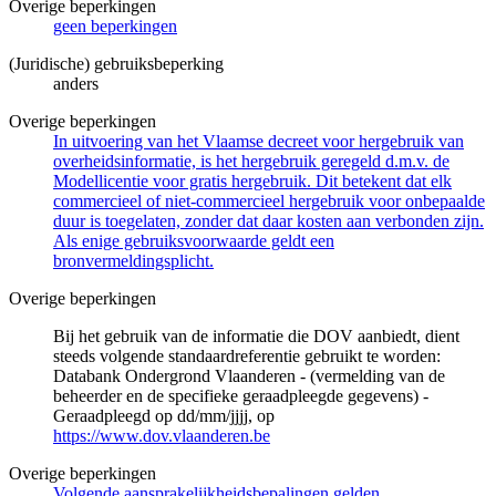
Overige beperkingen
geen beperkingen
(Juridische) gebruiksbeperking
anders
Overige beperkingen
In uitvoering van het Vlaamse decreet voor hergebruik van
overheidsinformatie, is het hergebruik geregeld d.m.v. de
Modellicentie voor gratis hergebruik. Dit betekent dat elk
commercieel of niet-commercieel hergebruik voor onbepaalde
duur is toegelaten, zonder dat daar kosten aan verbonden zijn.
Als enige gebruiksvoorwaarde geldt een
bronvermeldingsplicht.
Overige beperkingen
Bij het gebruik van de informatie die DOV aanbiedt, dient
steeds volgende standaardreferentie gebruikt te worden:
Databank Ondergrond Vlaanderen - (vermelding van de
beheerder en de specifieke geraadpleegde gegevens) -
Geraadpleegd op dd/mm/jjjj, op
https://www.dov.vlaanderen.be
Overige beperkingen
Volgende aansprakelijkheidsbepalingen gelden.