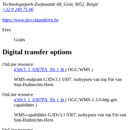
Technologiepark-Zwijnaarde 68
,
Gent
,
9052
,
België
+32 9 240 75 00
https://www.dov.vlaanderen.be
Fees
Gratis
Digital transfer options
OnLine resource
g3dv3_1_0307PA_Sh_t_ih
(
OGC:WMS
)
WMS-endpoint G3Dv3.1 0307, isohypsen van top Fm van
Sint-Huibrechts-Hern
OnLine resource
g3dv3_1_0307PA_Sh_t_ih
(
OGC:WMS-1.3.0-http-get-
capabilities
)
WMS-capabilities G3Dv3.1 0307, isohypsen van top Fm van
Sint-Huibrechts-Hern
OnLine resource