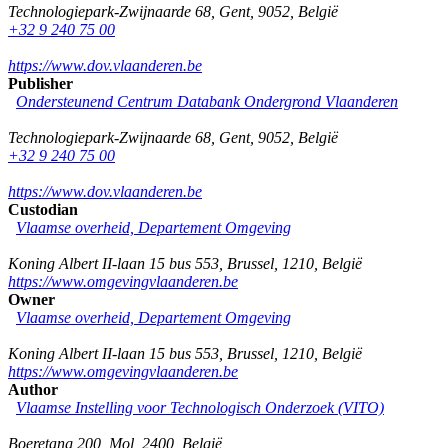
Technologiepark-Zwijnaarde 68
,
Gent
,
9052
,
België
+32 9 240 75 00
https://www.dov.vlaanderen.be
Publisher
Ondersteunend Centrum Databank Ondergrond Vlaanderen
Technologiepark-Zwijnaarde 68
,
Gent
,
9052
,
België
+32 9 240 75 00
https://www.dov.vlaanderen.be
Custodian
Vlaamse overheid, Departement Omgeving
Koning Albert II-laan 15 bus 553
,
Brussel
,
1210
,
België
https://www.omgevingvlaanderen.be
Owner
Vlaamse overheid, Departement Omgeving
Koning Albert II-laan 15 bus 553
,
Brussel
,
1210
,
België
https://www.omgevingvlaanderen.be
Author
Vlaamse Instelling voor Technologisch Onderzoek (VITO)
Boeretang 200
,
Mol
,
2400
,
België