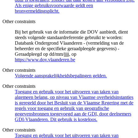
Als enige gebruiksvoorwaarde geldt een
bronvermeldingsplicht.
Other constraints
Bij het gebruik van de informatie die DOV aanbiedt, dient
steeds volgende standaardreferentie gebruikt te worden:
Databank Ondergrond Vlaanderen - (vermelding van de
beheerder en de specifieke geraadpleegde gegevens) -
Geraadpleegd op dd/mm/jjjj, op
https://www.dov.vlaanderen.be
Other constraints
Volgende aansprakelijkheidsbepalingen gelden.
Other constraints
Toegang en gebruik voor het uitvoeren van taken van
algemeen belang, op niveau van Vlaamse overheidsinstanties
is geregeld door het Besluit van de Vlaamse Regering met de
regels voor toegang en gebruik van geografische
gegevensbronnen toegevoegd aan de GDI, door deelnemers
GDI-Vlaanderen. Dit gebruik is kosteloos.
Other constraints
Toegang en gebruik voor het uitvoeren van taken van