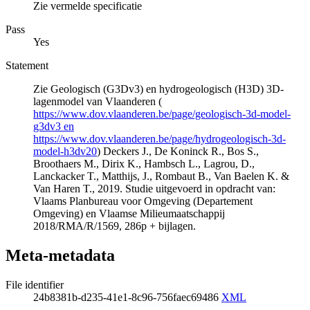
Zie vermelde specificatie
Pass
Yes
Statement
Zie Geologisch (G3Dv3) en hydrogeologisch (H3D) 3D-
lagenmodel van Vlaanderen (
https://www.dov.vlaanderen.be/page/geologisch-3d-model-
g3dv3 en
https://www.dov.vlaanderen.be/page/hydrogeologisch-3d-
model-h3dv20
) Deckers J., De Koninck R., Bos S.,
Broothaers M., Dirix K., Hambsch L., Lagrou, D.,
Lanckacker T., Matthijs, J., Rombaut B., Van Baelen K. &
Van Haren T., 2019. Studie uitgevoerd in opdracht van:
Vlaams Planbureau voor Omgeving (Departement
Omgeving) en Vlaamse Milieumaatschappij
2018/RMA/R/1569, 286p + bijlagen.
Meta-metadata
File identifier
24b8381b-d235-41e1-8c96-756faec69486
XML