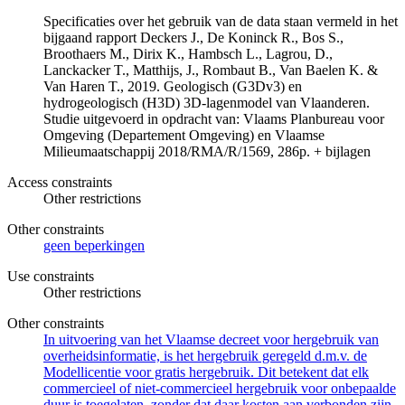
Specificaties over het gebruik van de data staan vermeld in het
bijgaand rapport Deckers J., De Koninck R., Bos S.,
Broothaers M., Dirix K., Hambsch L., Lagrou, D.,
Lanckacker T., Matthijs, J., Rombaut B., Van Baelen K. &
Van Haren T., 2019. Geologisch (G3Dv3) en
hydrogeologisch (H3D) 3D-lagenmodel van Vlaanderen.
Studie uitgevoerd in opdracht van: Vlaams Planbureau voor
Omgeving (Departement Omgeving) en Vlaamse
Milieumaatschappij 2018/RMA/R/1569, 286p. + bijlagen
Access constraints
Other restrictions
Other constraints
geen beperkingen
Use constraints
Other restrictions
Other constraints
In uitvoering van het Vlaamse decreet voor hergebruik van
overheidsinformatie, is het hergebruik geregeld d.m.v. de
Modellicentie voor gratis hergebruik. Dit betekent dat elk
commercieel of niet-commercieel hergebruik voor onbepaalde
duur is toegelaten, zonder dat daar kosten aan verbonden zijn.