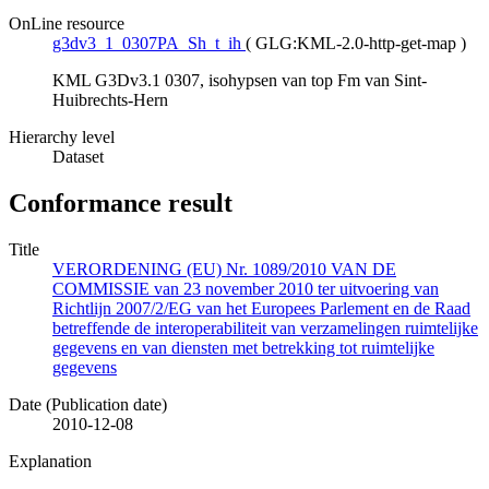
OnLine resource
g3dv3_1_0307PA_Sh_t_ih
(
GLG:KML-2.0-http-get-map
)
KML G3Dv3.1 0307, isohypsen van top Fm van Sint-
Huibrechts-Hern
Hierarchy level
Dataset
Conformance result
Title
VERORDENING (EU) Nr. 1089/2010 VAN DE
COMMISSIE van 23 november 2010 ter uitvoering van
Richtlijn 2007/2/EG van het Europees Parlement en de Raad
betreffende de interoperabiliteit van verzamelingen ruimtelijke
gegevens en van diensten met betrekking tot ruimtelijke
gegevens
Date (Publication date)
2010-12-08
Explanation