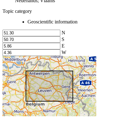
Nederlands; Vlaams
Topic category
Geoscientific information
N
S
E
W