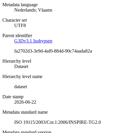
Metadata language
Nederlands; Vlaams
Character set
UTF8
Parent identifier
G3Dv3.1 Isohypsen
fa2702d3-3e9d-4af0-884d-90c74aada82a
Hierarchy level
Dataset
Hierarchy level name
dataset
Date stamp
2026-06-22
Metadata standard name
ISO 19115/2003/Cor.1:2006/INSPIRE-TG2.0
Metadata standard version