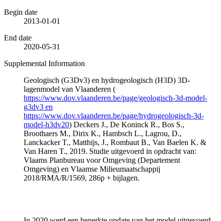
Begin date
2013-01-01
End date
2020-05-31
Supplemental Information
Geologisch (G3Dv3) en hydrogeologisch (H3D) 3D-
lagenmodel van Vlaanderen (
https://www.dov.vlaanderen.be/page/geologisch-3d-model-
g3dv3 en
https://www.dov.vlaanderen.be/page/hydrogeologisch-3d-
model-h3dv20
) Deckers J., De Koninck R., Bos S.,
Broothaers M., Dirix K., Hambsch L., Lagrou, D.,
Lanckacker T., Matthijs, J., Rombaut B., Van Baelen K. &
Van Haren T., 2019. Studie uitgevoerd in opdracht van:
Vlaams Planbureau voor Omgeving (Departement
Omgeving) en Vlaamse Milieumaatschappij
2018/RMA/R/1569, 286p + bijlagen.
In 2020 werd een beperkte update van het model uitgevoerd