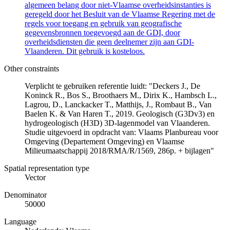
algemeen belang door niet-Vlaamse overheidsinstanties is
geregeld door het Besluit van de Vlaamse Regering met de
regels voor toegang en gebruik van geografische
gegevensbronnen toegevoegd aan de GDI, door
overheidsdiensten die geen deelnemer zijn aan GDI-
Vlaanderen. Dit gebruik is kosteloos.
Other constraints
Verplicht te gebruiken referentie luidt: "Deckers J., De
Koninck R., Bos S., Broothaers M., Dirix K., Hambsch L.,
Lagrou, D., Lanckacker T., Matthijs, J., Rombaut B., Van
Baelen K. & Van Haren T., 2019. Geologisch (G3Dv3) en
hydrogeologisch (H3D) 3D-lagenmodel van Vlaanderen.
Studie uitgevoerd in opdracht van: Vlaams Planbureau voor
Omgeving (Departement Omgeving) en Vlaamse
Milieumaatschappij 2018/RMA/R/1569, 286p. + bijlagen"
Spatial representation type
Vector
Denominator
50000
Language