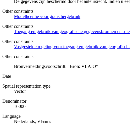
De gegevens zijn beschermd door het auteursrecht. Indien u ee
Other constraints
Modellicentie voor gratis hergebruik
Other constraints
Toegang en gebruik van geografische gegevensbronnen en -di
Other constraints
Vastgestelde regeling voor toegang en gebruik van geografisc
Other constraints
Bronvermeldingsvoorschrift: "Bron: VLAIO"
Date
Spatial representation type
Vector
Denominator
10000
Language
Nederlands; Vlaams