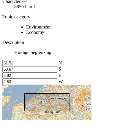
Character set
8859 Part 1
Topic category
Environment
Economy
Description
Huidige begrenzing
N
S
E
W