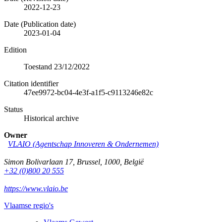
2022-12-23
Date (Publication date)
2023-01-04
Edition
Toestand 23/12/2022
Citation identifier
47ee9972-bc04-4e3f-a1f5-c9113246e82c
Status
Historical archive
Owner
VLAIO (Agentschap Innoveren & Ondernemen)
Simon Bolivarlaan 17
,
Brussel
,
1000
,
België
+32 (0)800 20 555
https://www.vlaio.be
Vlaamse regio's