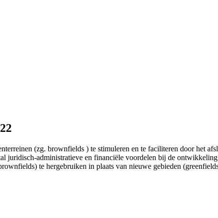
022
rreinen (zg. brownfields ) te stimuleren en te faciliteren door het af
al juridisch-administratieve en financiële voordelen bij de ontwikkeli
rownfields) te hergebruiken in plaats van nieuwe gebieden (greenfields)