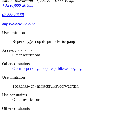
Simon Bolivarlaan 17
,
Brussel
,
1000
,
België
+32 (0)800 20 555
02 553 38 69
https://www.vlaio.be
Use limitation
Beperking(en) op de publieke toegang
Access constraints
Other restrictions
Other constraints
Geen beperkingen op de publieke toegang.
Use limitation
Toegangs- en (her)gebruiksvoorwaarden
Use constraints
Other restrictions
Other constraints