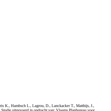
rix K., Hambsch L., Lagrou, D., Lanckacker T., Matthijs, J.,
tudie uitgevoerd in opdracht van: Vlaams Planbureau voor