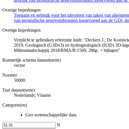
gebruik van geografische gegevensbronnen toegevoegd aan de 
Overige beperkingen
Toegang en gebruik voor het uitvoeren van taken van algemeen 
van geografische gegevensbronnen toegevoegd aan de GDI, door
Overige beperkingen
Verplicht te gebruiken referentie luidt: "Deckers J., De Koni
2019. Geologisch (G3Dv3) en hydrogeologisch (H3D) 3D-lage
Milieumaatschappij 2018/RMA/R/1569, 286p. + bijlagen"
Ruimtelijk schema dataset(serie)
vector
Noemer
50000
Taal dataset(serie)
Nederlands; Vlaams
Categorie(en)
Geo wetenschappelijke data
N