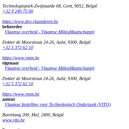
Technologiepark-Zwijnaarde 68
,
Gent
,
9052
,
België
+32 9 240 75 00
https://www.dov.vlaanderen.be
beheerder
Vlaamse overheid - Vlaamse MilieuMaatschappij
Dokter de Moorstraat 24-26
,
Aalst
,
9300
,
België
+32 5 372 62 10
https://www.vmm.be
eigenaar
Vlaamse overheid - Vlaamse MilieuMaatschappij
Dokter de Moorstraat 24-26
,
Aalst
,
9300
,
België
+32 5 372 62 10
https://www.vmm.be
auteur
Vlaamse Instelling voor Technologisch Onderzoek (VITO)
Boeretang 200
,
Mol
,
2400
,
België
www.vito.be