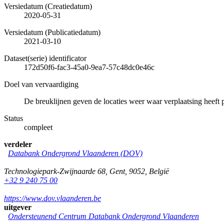
Versiedatum (Creatiedatum)
2020-05-31
Versiedatum (Publicatiedatum)
2021-03-10
Dataset(serie) identificator
172d50f6-fac3-45a0-9ea7-57c48dc0e46c
Doel van vervaardiging
De breuklijnen geven de locaties weer waar verplaatsing heeft 
Status
compleet
verdeler
Databank Ondergrond Vlaanderen (DOV)
Technologiepark-Zwijnaarde 68
,
Gent
,
9052
,
België
+32 9 240 75 00
https://www.dov.vlaanderen.be
uitgever
Ondersteunend Centrum Databank Ondergrond Vlaanderen