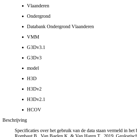
Vlaanderen
Ondergrond
Databank Ondergrond Vlaanderen
VMM
G3Dv3.1
G3Dv3
model
H3D
H3Dv2
H3Dv2.1
HCOV
Beschrijving
Specificaties over het gebruik van de data staan vermeld in he
Rombaut B., Van Baelen K. & Van Haren T., 2019. Geologisch