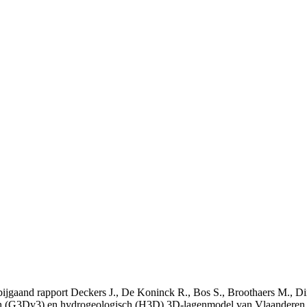
t bijgaand rapport Deckers J., De Koninck R., Bos S., Broothaers M., Di
 (G3Dv3) en hydrogeologisch (H3D) 3D-lagenmodel van Vlaanderen. S