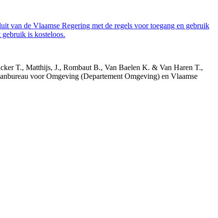
luit van de Vlaamse Regering met de regels voor toegang en gebruik
gebruik is kosteloos.
acker T., Matthijs, J., Rombaut B., Van Baelen K. & Van Haren T.,
 Planbureau voor Omgeving (Departement Omgeving) en Vlaamse