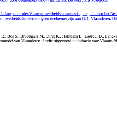
GDI, door deelnemers GDI-Vlaanderen. Dit gebruik is kosteloos.
belang door niet-Vlaamse overheidsinstanties is geregeld door het Bes
 overheidsdiensten die geen deelnemer zijn aan GDI-Vlaanderen. Dit 
nck R., Bos S., Broothaers M., Dirix K., Hambsch L., Lagrou, D., Lanck
nmodel van Vlaanderen. Studie uitgevoerd in opdracht van: Vlaams