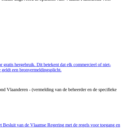
 gratis hergebruik. Dit betekent dat elk commercieel of niet-
 geldt een bronvermeldingsplicht.
ond Vlaanderen - (vermelding van de beheerder en de specifieke
et Besluit van de Vlaamse Regering met de regels voor toegang en