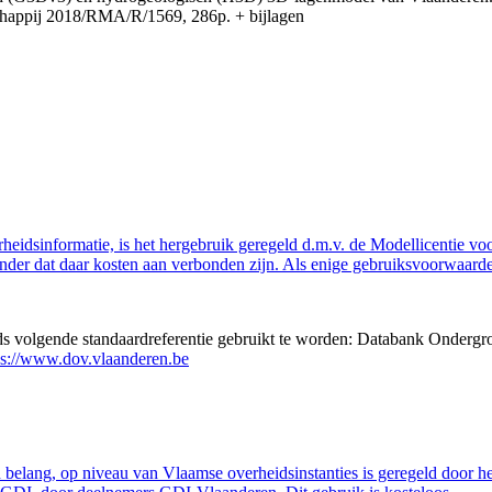
appij 2018/RMA/R/1569, 286p. + bijlagen
eidsinformatie, is het hergebruik geregeld d.m.v. de Modellicentie voor
nder dat daar kosten aan verbonden zijn. Als enige gebruiksvoorwaarde
eds volgende standaardreferentie gebruikt te worden: Databank Ondergr
ps://www.dov.vlaanderen.be
belang, op niveau van Vlaamse overheidsinstanties is geregeld door h