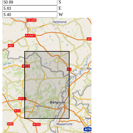
S
E
W