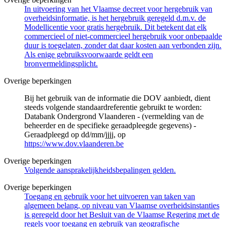
In uitvoering van het Vlaamse decreet voor hergebruik van
overheidsinformatie, is het hergebruik geregeld d.m.v. de
Modellicentie voor gratis hergebruik. Dit betekent dat elk
commercieel of niet-commercieel hergebruik voor onbepaalde
duur is toegelaten, zonder dat daar kosten aan verbonden zijn.
Als enige gebruiksvoorwaarde geldt een
bronvermeldingsplicht.
Overige beperkingen
Bij het gebruik van de informatie die DOV aanbiedt, dient
steeds volgende standaardreferentie gebruikt te worden:
Databank Ondergrond Vlaanderen - (vermelding van de
beheerder en de specifieke geraadpleegde gegevens) -
Geraadpleegd op dd/mm/jjjj, op
https://www.dov.vlaanderen.be
Overige beperkingen
Volgende aansprakelijkheidsbepalingen gelden.
Overige beperkingen
Toegang en gebruik voor het uitvoeren van taken van
algemeen belang, op niveau van Vlaamse overheidsinstanties
is geregeld door het Besluit van de Vlaamse Regering met de
regels voor toegang en gebruik van geografische