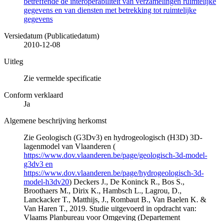
betreffende de interoperabiliteit van verzamelingen ruimtelijke
gegevens en van diensten met betrekking tot ruimtelijke
gegevens
Versiedatum (Publicatiedatum)
2010-12-08
Uitleg
Zie vermelde specificatie
Conform verklaard
Ja
Algemene beschrijving herkomst
Zie Geologisch (G3Dv3) en hydrogeologisch (H3D) 3D-
lagenmodel van Vlaanderen (
https://www.dov.vlaanderen.be/page/geologisch-3d-model-
g3dv3 en
https://www.dov.vlaanderen.be/page/hydrogeologisch-3d-
model-h3dv20
) Deckers J., De Koninck R., Bos S.,
Broothaers M., Dirix K., Hambsch L., Lagrou, D.,
Lanckacker T., Matthijs, J., Rombaut B., Van Baelen K. &
Van Haren T., 2019. Studie uitgevoerd in opdracht van:
Vlaams Planbureau voor Omgeving (Departement