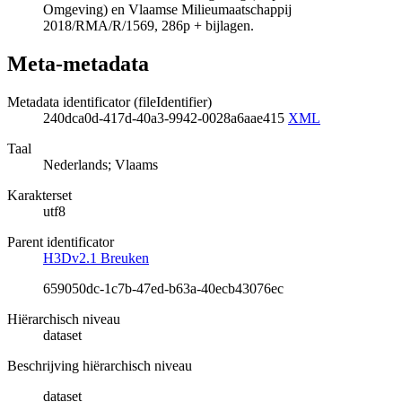
Omgeving) en Vlaamse Milieumaatschappij
2018/RMA/R/1569, 286p + bijlagen.
Meta-metadata
Metadata identificator (fileIdentifier)
240dca0d-417d-40a3-9942-0028a6aae415
XML
Taal
Nederlands; Vlaams
Karakterset
utf8
Parent identificator
H3Dv2.1 Breuken
659050dc-1c7b-47ed-b63a-40ecb43076ec
Hiërarchisch niveau
dataset
Beschrijving hiërarchisch niveau
dataset