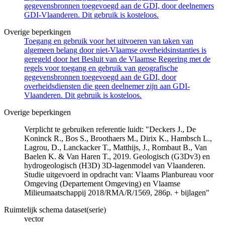
gegevensbronnen toegevoegd aan de GDI, door deelnemers
GDI-Vlaanderen. Dit gebruik is kosteloos.
Overige beperkingen
Toegang en gebruik voor het uitvoeren van taken van
algemeen belang door niet-Vlaamse overheidsinstanties is
geregeld door het Besluit van de Vlaamse Regering met de
regels voor toegang en gebruik van geografische
gegevensbronnen toegevoegd aan de GDI, door
overheidsdiensten die geen deelnemer zijn aan GDI-
Vlaanderen. Dit gebruik is kosteloos.
Overige beperkingen
Verplicht te gebruiken referentie luidt: "Deckers J., De
Koninck R., Bos S., Broothaers M., Dirix K., Hambsch L.,
Lagrou, D., Lanckacker T., Matthijs, J., Rombaut B., Van
Baelen K. & Van Haren T., 2019. Geologisch (G3Dv3) en
hydrogeologisch (H3D) 3D-lagenmodel van Vlaanderen.
Studie uitgevoerd in opdracht van: Vlaams Planbureau voor
Omgeving (Departement Omgeving) en Vlaamse
Milieumaatschappij 2018/RMA/R/1569, 286p. + bijlagen"
Ruimtelijk schema dataset(serie)
vector