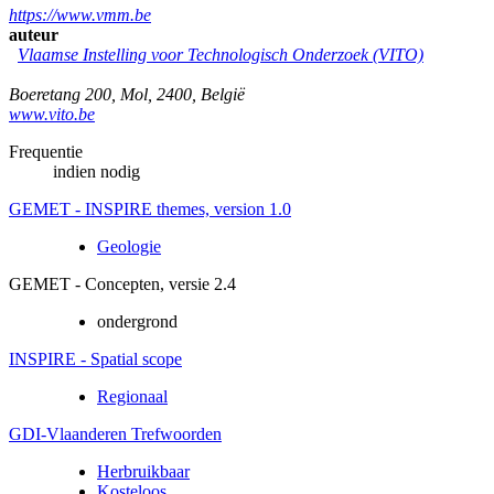
https://www.vmm.be
auteur
Vlaamse Instelling voor Technologisch Onderzoek (VITO)
Boeretang 200
,
Mol
,
2400
,
België
www.vito.be
Frequentie
indien nodig
GEMET - INSPIRE themes, version 1.0
Geologie
GEMET - Concepten, versie 2.4
ondergrond
INSPIRE - Spatial scope
Regionaal
GDI-Vlaanderen Trefwoorden
Herbruikbaar
Kosteloos