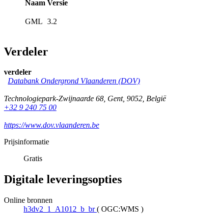
Naam
Versie
GML
3.2
Verdeler
verdeler
Databank Ondergrond Vlaanderen (DOV)
Technologiepark-Zwijnaarde 68
,
Gent
,
9052
,
België
+32 9 240 75 00
https://www.dov.vlaanderen.be
Prijsinformatie
Gratis
Digitale leveringsopties
Online bronnen
h3dv2_1_A1012_b_br
(
OGC:WMS
)