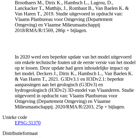
Broothaers M., Dirix K., Hambsch L., Lagrou, D.,
Lanckacker T., Matthijs, J., Rombaut B., Van Baelen K. &
Van Haren T., 2019. Studie uitgevoerd in opdracht van:
Vlaams Planbureau voor Omgeving (Departement
Omgeving) en Vlaamse Milieumaatschappij
2018/RMA/R/1569, 286p + bijlagen.
In 2020 werd een beperkte update van het model uitgevoerd
om enkele technische fouten uit de eerste versie van het model
op te lossen. Deze update had geen inhoudelijke impact op
het model. Deckers J., Dirix K., Hambsch L., Van Baelen K.
& Van Haren T., 2021. G3Dv3.1 en H3Dv2.1: beperkte
aanpassingen aan het geologisch (G3Dv3) en
hydrogeologisch (H3Dv2) 3D-model van Vlaanderen. Studie
uitgevoerd in opdracht van: Vlaams Planbureau voor
Omgeving (Departement Omgeving) en Vlaamse
Milieumaatschappij. 2020/RMA/R/2203, 25p + bijlagen.
Unieke code
EPSG:31370
Distributieformaat