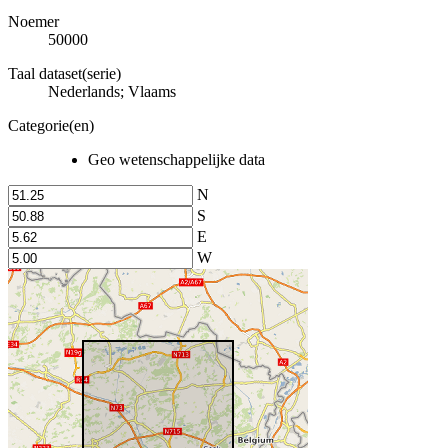
Noemer
50000
Taal dataset(serie)
Nederlands; Vlaams
Categorie(en)
Geo wetenschappelijke data
N
S
E
W