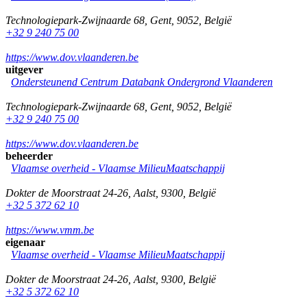
Technologiepark-Zwijnaarde 68
,
Gent
,
9052
,
België
+32 9 240 75 00
https://www.dov.vlaanderen.be
uitgever
Ondersteunend Centrum Databank Ondergrond Vlaanderen
Technologiepark-Zwijnaarde 68
,
Gent
,
9052
,
België
+32 9 240 75 00
https://www.dov.vlaanderen.be
beheerder
Vlaamse overheid - Vlaamse MilieuMaatschappij
Dokter de Moorstraat 24-26
,
Aalst
,
9300
,
België
+32 5 372 62 10
https://www.vmm.be
eigenaar
Vlaamse overheid - Vlaamse MilieuMaatschappij
Dokter de Moorstraat 24-26
,
Aalst
,
9300
,
België
+32 5 372 62 10