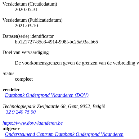
Versiedatum (Creatiedatum)
2020-05-31
Versiedatum (Publicatiedatum)
2021-03-10
Dataset(serie) identificator
bb121727-85e8-4914-998f-bc25a93aab65
Doel van vervaardiging
De voorkomensgrenzen geven de grenzen van de verbreiding 
Status
compleet
verdeler
Databank Ondergrond Vlaanderen (DOV)
Technologiepark-Zwijnaarde 68
,
Gent
,
9052
,
België
+32 9 240 75 00
https://www.dov.vlaanderen.be
uitgever
Ondersteunend Centrum Databank Ondergrond Vlaanderen