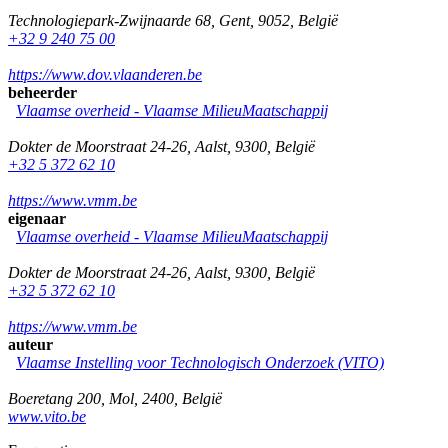
Technologiepark-Zwijnaarde 68
,
Gent
,
9052
,
België
+32 9 240 75 00
https://www.dov.vlaanderen.be
beheerder
Vlaamse overheid - Vlaamse MilieuMaatschappij
Dokter de Moorstraat 24-26
,
Aalst
,
9300
,
België
+32 5 372 62 10
https://www.vmm.be
eigenaar
Vlaamse overheid - Vlaamse MilieuMaatschappij
Dokter de Moorstraat 24-26
,
Aalst
,
9300
,
België
+32 5 372 62 10
https://www.vmm.be
auteur
Vlaamse Instelling voor Technologisch Onderzoek (VITO)
Boeretang 200
,
Mol
,
2400
,
België
www.vito.be