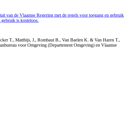
luit van de Vlaamse Regering met de regels voor toegang en gebruik
gebruik is kosteloos.
acker T., Matthijs, J., Rombaut B., Van Baelen K. & Van Haren T.,
 Planbureau voor Omgeving (Departement Omgeving) en Vlaamse