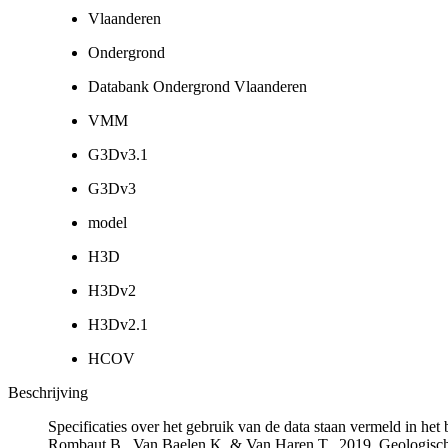
Vlaanderen
Ondergrond
Databank Ondergrond Vlaanderen
VMM
G3Dv3.1
G3Dv3
model
H3D
H3Dv2
H3Dv2.1
HCOV
Beschrijving
Specificaties over het gebruik van de data staan vermeld in he
Rombaut B., Van Baelen K. & Van Haren T., 2019. Geologisch