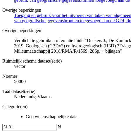
gebruik van geografische gegevensbronnen toegevoegd aan de 
Overige beperkingen
Toegang en gebruik voor het uitvoeren van taken van algemeen 
van geografische gegevensbronnen toegevoegd aan de GDI, door
Overige beperkingen
Verplicht te gebruiken referentie luidt: "Deckers J., De Koni
2019. Geologisch (G3Dv3) en hydrogeologisch (H3D) 3D-lage
Milieumaatschappij 2018/RMA/R/1569, 286p. + bijlagen"
Ruimtelijk schema dataset(serie)
vector
Noemer
50000
Taal dataset(serie)
Nederlands; Vlaams
Categorie(en)
Geo wetenschappelijke data
N