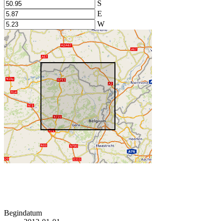
S
E
W
Begindatum