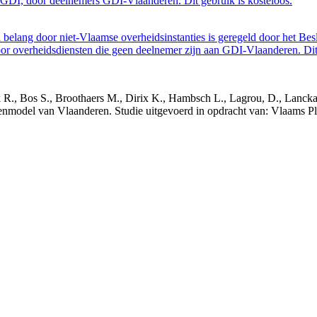
GDI, door deelnemers GDI-Vlaanderen. Dit gebruik is kosteloos.
belang door niet-Vlaamse overheidsinstanties is geregeld door het Bes
 overheidsdiensten die geen deelnemer zijn aan GDI-Vlaanderen. Dit 
nck R., Bos S., Broothaers M., Dirix K., Hambsch L., Lagrou, D., Lanck
nmodel van Vlaanderen. Studie uitgevoerd in opdracht van: Vlaams