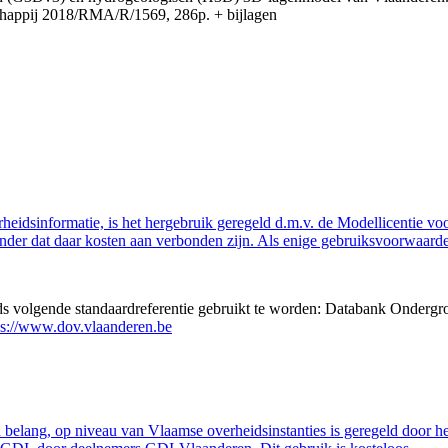
appij 2018/RMA/R/1569, 286p. + bijlagen
eidsinformatie, is het hergebruik geregeld d.m.v. de Modellicentie voor
nder dat daar kosten aan verbonden zijn. Als enige gebruiksvoorwaarde
eds volgende standaardreferentie gebruikt te worden: Databank Ondergr
ps://www.dov.vlaanderen.be
belang, op niveau van Vlaamse overheidsinstanties is geregeld door h