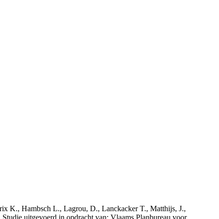
rix K., Hambsch L., Lagrou, D., Lanckacker T., Matthijs, J.,
tudie uitgevoerd in opdracht van: Vlaams Planbureau voor