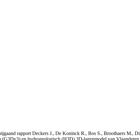
t bijgaand rapport Deckers J., De Koninck R., Bos S., Broothaers M., Di
 (G3Dv3) en hydrogeologisch (H3D) 3D-lagenmodel van Vlaanderen. S