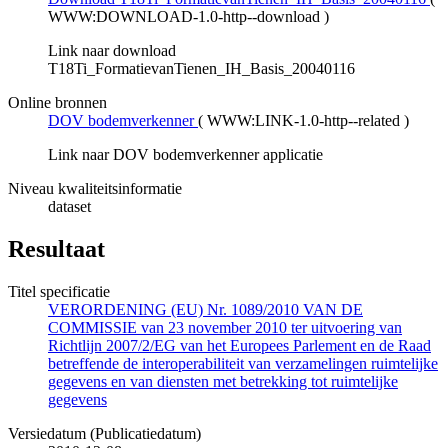
WWW:DOWNLOAD-1.0-http--download
)
Link naar download
T18Ti_FormatievanTienen_IH_Basis_20040116
Online bronnen
DOV bodemverkenner
(
WWW:LINK-1.0-http--related
)
Link naar DOV bodemverkenner applicatie
Niveau kwaliteitsinformatie
dataset
Resultaat
Titel specificatie
VERORDENING (EU) Nr. 1089/2010 VAN DE
COMMISSIE van 23 november 2010 ter uitvoering van
Richtlijn 2007/2/EG van het Europees Parlement en de Raad
betreffende de interoperabiliteit van verzamelingen ruimtelijke
gegevens en van diensten met betrekking tot ruimtelijke
gegevens
Versiedatum (Publicatiedatum)