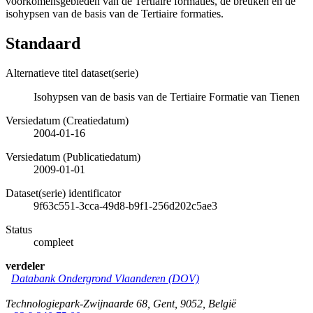
voorkomensgebieden van de Tertiaire formaties, de breuken en de
isohypsen van de basis van de Tertiaire formaties.
Standaard
Alternatieve titel dataset(serie)
Isohypsen van de basis van de Tertiaire Formatie van Tienen
Versiedatum (Creatiedatum)
2004-01-16
Versiedatum (Publicatiedatum)
2009-01-01
Dataset(serie) identificator
9f63c551-3cca-49d8-b9f1-256d202c5ae3
Status
compleet
verdeler
Databank Ondergrond Vlaanderen (DOV)
Technologiepark-Zwijnaarde 68
,
Gent
,
9052
,
België