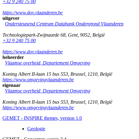
+32 9 240 75 00
https://www.dov.vlaanderen.be
uitgever
Ondersteunend Centrum Databank Ondergrond Vlaanderen
Technologiepark-Zwijnaarde 68
,
Gent
,
9052
,
België
+32 9 240 75 00
https://www.dov.vlaanderen.be
beheerder
Vlaamse overheid, Departement Omgeving
Koning Albert II-laan 15 bus 553
,
Brussel
,
1210
,
België
https://www.omgevingvlaanderen.be
eigenaar
Vlaamse overheid, Departement Omgeving
Koning Albert II-laan 15 bus 553
,
Brussel
,
1210
,
België
https://www.omgevingvlaanderen.be
GEMET - INSPIRE themes, version 1.0
Geologie