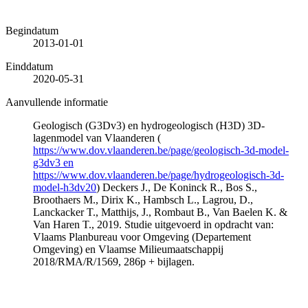
Begindatum
2013-01-01
Einddatum
2020-05-31
Aanvullende informatie
Geologisch (G3Dv3) en hydrogeologisch (H3D) 3D-
lagenmodel van Vlaanderen (
https://www.dov.vlaanderen.be/page/geologisch-3d-model-
g3dv3 en
https://www.dov.vlaanderen.be/page/hydrogeologisch-3d-
model-h3dv20
) Deckers J., De Koninck R., Bos S.,
Broothaers M., Dirix K., Hambsch L., Lagrou, D.,
Lanckacker T., Matthijs, J., Rombaut B., Van Baelen K. &
Van Haren T., 2019. Studie uitgevoerd in opdracht van:
Vlaams Planbureau voor Omgeving (Departement
Omgeving) en Vlaamse Milieumaatschappij
2018/RMA/R/1569, 286p + bijlagen.