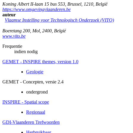
Koning Albert II-laan 15 bus 553
,
Brussel
,
1210
,
België
https://www.omgevingvlaanderen.be
auteur
Vlaamse Instelling voor Technologisch Onderzoek (VITO)
Boeretang 200
,
Mol
,
2400
,
België
www.vito.be
Frequentie
indien nodig
GEMET - INSPIRE themes, version 1.0
Geologie
GEMET - Concepten, versie 2.4
ondergrond
INSPIRE - Spatial scope
Regionaal
GDI-Vlaanderen Trefwoorden
Herbruikbaar