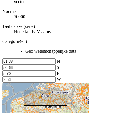
vector
Noemer
50000
Taal dataset(serie)
Nederlands; Vlaams
Categorie(en)
Geo wetenschappelijke data
N
S
E
W