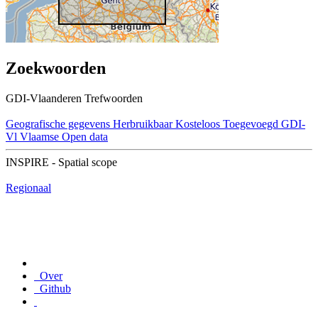
Zoekwoorden
GDI-Vlaanderen Trefwoorden
Geografische gegevens
Herbruikbaar
Kosteloos
Toegevoegd GDI-
Vl
Vlaamse Open data
INSPIRE - Spatial scope
Regionaal
Over
Github