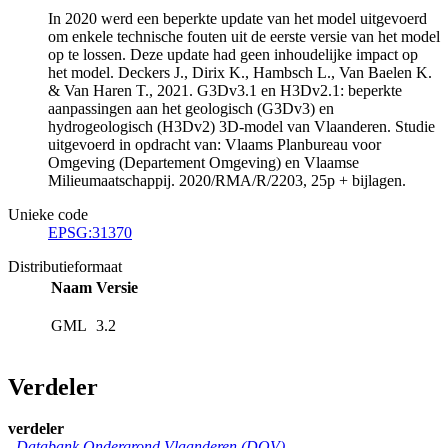
In 2020 werd een beperkte update van het model uitgevoerd
om enkele technische fouten uit de eerste versie van het model
op te lossen. Deze update had geen inhoudelijke impact op
het model. Deckers J., Dirix K., Hambsch L., Van Baelen K.
& Van Haren T., 2021. G3Dv3.1 en H3Dv2.1: beperkte
aanpassingen aan het geologisch (G3Dv3) en
hydrogeologisch (H3Dv2) 3D-model van Vlaanderen. Studie
uitgevoerd in opdracht van: Vlaams Planbureau voor
Omgeving (Departement Omgeving) en Vlaamse
Milieumaatschappij. 2020/RMA/R/2203, 25p + bijlagen.
Unieke code
EPSG:31370
Distributieformaat
Naam
Versie
GML
3.2
Verdeler
verdeler
Databank Ondergrond Vlaanderen (DOV)