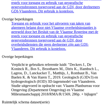
regels voor toegang en gebruik van geografische
gegevensbronnen toegevoegd aan de GDI, door deelnemers
GDI-Vlaanderen. Dit gebruik is kosteloos.
Overige beperkingen
Toegang en gebruik voor het uitvoeren van taken van
algemeen belang door niet-Vlaamse overheidsinstanties is
geregeld door het Besluit van de Vlaamse Regering met de
regels voor toegang en gebruik van geografische
gegevensbronnen toegevoegd aan de GDI, door
overheidsdiensten die geen deelnemer zijn aan GDI-
Vlaanderen. Dit gebruik is kosteloos.
Overige beperkingen
Verplicht te gebruiken referentie luidt: "Deckers J., De
Koninck R., Bos S., Broothaers M., Dirix K., Hambsch L.,
Lagrou, D., Lanckacker T., Matthijs, J., Rombaut B., Van
Baelen K. & Van Haren T., 2019. Geologisch (G3Dv3) en
hydrogeologisch (H3D) 3D-lagenmodel van Vlaanderen.
Studie uitgevoerd in opdracht van: Vlaams Planbureau voor
Omgeving (Departement Omgeving) en Vlaamse
Milieumaatschappij 2018/RMA/R/1569, 286p. + bijlagen"
Ruimtelijk schema dataset(serie)