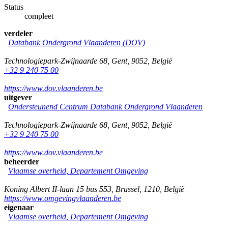
Status
compleet
verdeler
Databank Ondergrond Vlaanderen (DOV)
Technologiepark-Zwijnaarde 68
,
Gent
,
9052
,
België
+32 9 240 75 00
https://www.dov.vlaanderen.be
uitgever
Ondersteunend Centrum Databank Ondergrond Vlaanderen
Technologiepark-Zwijnaarde 68
,
Gent
,
9052
,
België
+32 9 240 75 00
https://www.dov.vlaanderen.be
beheerder
Vlaamse overheid, Departement Omgeving
Koning Albert II-laan 15 bus 553
,
Brussel
,
1210
,
België
https://www.omgevingvlaanderen.be
eigenaar
Vlaamse overheid, Departement Omgeving