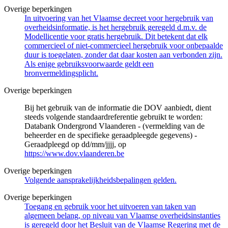
Overige beperkingen
In uitvoering van het Vlaamse decreet voor hergebruik van
overheidsinformatie, is het hergebruik geregeld d.m.v. de
Modellicentie voor gratis hergebruik. Dit betekent dat elk
commercieel of niet-commercieel hergebruik voor onbepaalde
duur is toegelaten, zonder dat daar kosten aan verbonden zijn.
Als enige gebruiksvoorwaarde geldt een
bronvermeldingsplicht.
Overige beperkingen
Bij het gebruik van de informatie die DOV aanbiedt, dient
steeds volgende standaardreferentie gebruikt te worden:
Databank Ondergrond Vlaanderen - (vermelding van de
beheerder en de specifieke geraadpleegde gegevens) -
Geraadpleegd op dd/mm/jjjj, op
https://www.dov.vlaanderen.be
Overige beperkingen
Volgende aansprakelijkheidsbepalingen gelden.
Overige beperkingen
Toegang en gebruik voor het uitvoeren van taken van
algemeen belang, op niveau van Vlaamse overheidsinstanties
is geregeld door het Besluit van de Vlaamse Regering met de