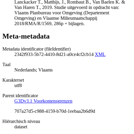
Lanckacker T., Matthijs, J., Rombaut B., Van Baelen K. &
Van Haren T., 2019. Studie uitgevoerd in opdracht van:
Vlaams Planbureau voor Omgeving (Departement
Omgeving) en Vlaamse Milieumaatschappij
2018/RMA/R/1569, 286p + bijlagen.
Meta-metadata
Metadata identificator (fileIdentifier)
2342f933-5b72-4410-8d21-a0ce4cf2cb14
XML
Taal
Nederlands; Vlaams
Karakterset
utf8
Parent identificator
G3Dv3.1 Voorkomensgrenzen
707a27d5-c988-4159-b70d-1eebaa2b6d9d
Hiërarchisch niveau
dataset