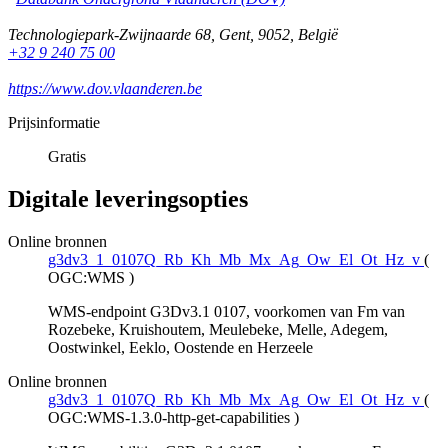
Technologiepark-Zwijnaarde 68
,
Gent
,
9052
,
België
+32 9 240 75 00
https://www.dov.vlaanderen.be
Prijsinformatie
Gratis
Digitale leveringsopties
Online bronnen
g3dv3_1_0107Q_Rb_Kh_Mb_Mx_Ag_Ow_El_Ot_Hz_v
(
OGC:WMS
)
WMS-endpoint G3Dv3.1 0107, voorkomen van Fm van
Rozebeke, Kruishoutem, Meulebeke, Melle, Adegem,
Oostwinkel, Eeklo, Oostende en Herzeele
Online bronnen
g3dv3_1_0107Q_Rb_Kh_Mb_Mx_Ag_Ow_El_Ot_Hz_v
(
OGC:WMS-1.3.0-http-get-capabilities
)