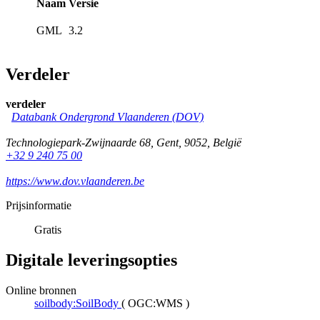
Naam
Versie
GML
3.2
Verdeler
verdeler
Databank Ondergrond Vlaanderen (DOV)
Technologiepark-Zwijnaarde 68
,
Gent
,
9052
,
België
+32 9 240 75 00
https://www.dov.vlaanderen.be
Prijsinformatie
Gratis
Digitale leveringsopties
Online bronnen
soilbody:SoilBody
(
OGC:WMS
)