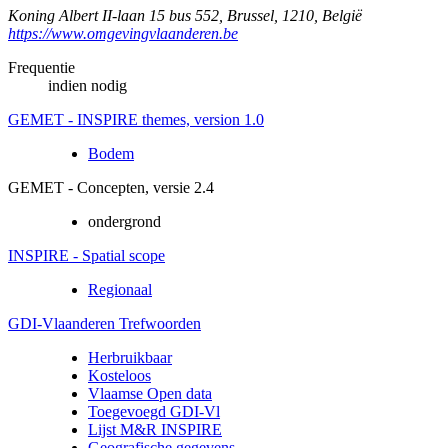
Koning Albert II-laan 15 bus 552
,
Brussel
,
1210
,
België
https://www.omgevingvlaanderen.be
Frequentie
indien nodig
GEMET - INSPIRE themes, version 1.0
Bodem
GEMET - Concepten, versie 2.4
ondergrond
INSPIRE - Spatial scope
Regionaal
GDI-Vlaanderen Trefwoorden
Herbruikbaar
Kosteloos
Vlaamse Open data
Toegevoegd GDI-Vl
Lijst M&R INSPIRE
Geografische gegevens