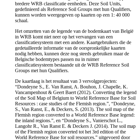
bredere WRB classificatie eenheden. Deze Soil Units,
gedefinieerd als Reference Soil Groups met hun Qualifiers,
kunnen worden weergegeven op kaarten op een 1: 40 000
schaal.
Het omzetten van de legende van de bodemkaart van België
in WRB komt niet neer op het vervangen van een
classificatiesysteem met een andere. Kaartgebruikers die de
gedetailleerde informatie van de oorspronkelijke kaarten
nodig hebben, kunnen deze nog steeds gebruiken maar de
Belgische bodemtypes passen nu in ruimer
classificatiesysteem bestaande uit de WRB Reference Soil
Groups met hun Qualifiers.
De kaartlaag is het resultaat van 3 vervolgprojecten:
“Dondeyne S., E. Van Ranst, A. Bouhon, J. Chapelle, K.
Vancampenhout & Geert Baert (2012). Converting the legend
of the Soil Map of Belgium to World Reference Base for Soil
Resources : case studies of the Flemish region.”, “Dondeyne,
S., Van Ranst, E., & Deckers, S. (2013). The soil map of the
Flemish region converted to a World Reference Base legend:
the inland regions.”, en “Dondeyne S., Vanierschot L.,
Langohr R., Van Ranst E. & Deckers J. (2014). The soil map
of the Flemish region converted tot het 3rd edition of the
World Reference Base for soil resources.” uitgevoerd door