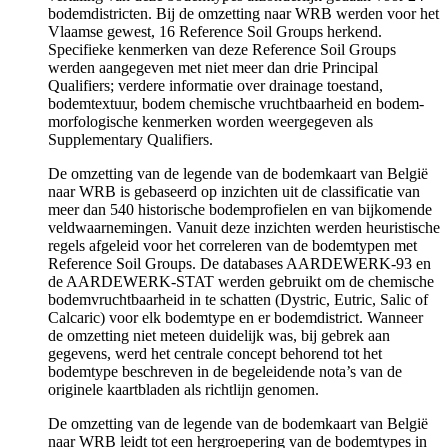
bodemdistricten. Bij de omzetting naar WRB werden voor het
Vlaamse gewest, 16 Reference Soil Groups herkend.
Specifieke kenmerken van deze Reference Soil Groups
werden aangegeven met niet meer dan drie Principal
Qualifiers; verdere informatie over drainage toestand,
bodemtextuur, bodem chemische vruchtbaarheid en bodem-
morfologische kenmerken worden weergegeven als
Supplementary Qualifiers.
De omzetting van de legende van de bodemkaart van België
naar WRB is gebaseerd op inzichten uit de classificatie van
meer dan 540 historische bodemprofielen en van bijkomende
veldwaarnemingen. Vanuit deze inzichten werden heuristische
regels afgeleid voor het correleren van de bodemtypen met
Reference Soil Groups. De databases AARDEWERK-93 en
de AARDEWERK-STAT werden gebruikt om de chemische
bodemvruchtbaarheid in te schatten (Dystric, Eutric, Salic of
Calcaric) voor elk bodemtype en er bodemdistrict. Wanneer
de omzetting niet meteen duidelijk was, bij gebrek aan
gegevens, werd het centrale concept behorend tot het
bodemtype beschreven in de begeleidende nota’s van de
originele kaartbladen als richtlijn genomen.
De omzetting van de legende van de bodemkaart van België
naar WRB leidt tot een hergroepering van de bodemtypes in