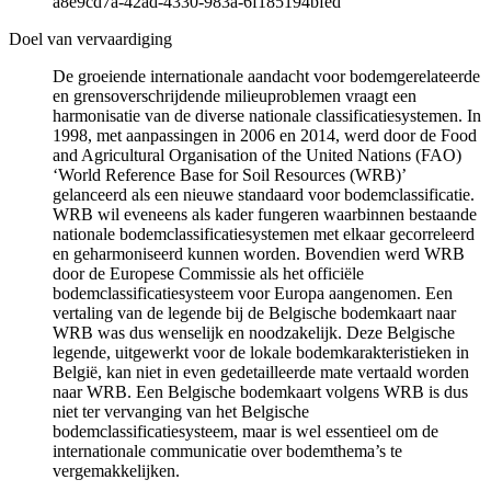
a8e9cd7a-42ad-4330-983a-6f185194bfed
Doel van vervaardiging
De groeiende internationale aandacht voor bodemgerelateerde
en grensoverschrijdende milieuproblemen vraagt een
harmonisatie van de diverse nationale classificatiesystemen. In
1998, met aanpassingen in 2006 en 2014, werd door de Food
and Agricultural Organisation of the United Nations (FAO)
‘World Reference Base for Soil Resources (WRB)’
gelanceerd als een nieuwe standaard voor bodemclassificatie.
WRB wil eveneens als kader fungeren waarbinnen bestaande
nationale bodemclassificatiesystemen met elkaar gecorreleerd
en geharmoniseerd kunnen worden. Bovendien werd WRB
door de Europese Commissie als het officiële
bodemclassificatiesysteem voor Europa aangenomen. Een
vertaling van de legende bij de Belgische bodemkaart naar
WRB was dus wenselijk en noodzakelijk. Deze Belgische
legende, uitgewerkt voor de lokale bodemkarakteristieken in
België, kan niet in even gedetailleerde mate vertaald worden
naar WRB. Een Belgische bodemkaart volgens WRB is dus
niet ter vervanging van het Belgische
bodemclassificatiesysteem, maar is wel essentieel om de
internationale communicatie over bodemthema’s te
vergemakkelijken.