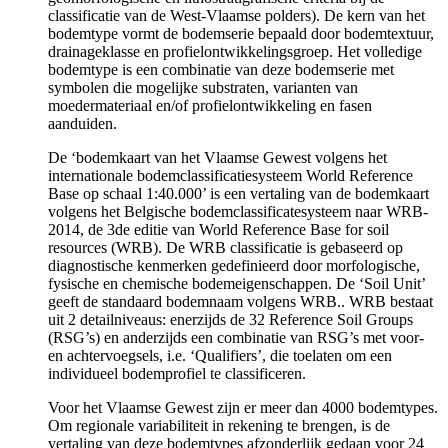
classificatie van de West-Vlaamse polders). De kern van het
bodemtype vormt de bodemserie bepaald door bodemtextuur,
drainageklasse en profielontwikkelingsgroep. Het volledige
bodemtype is een combinatie van deze bodemserie met
symbolen die mogelijke substraten, varianten van
moedermateriaal en/of profielontwikkeling en fasen
aanduiden.
De ‘bodemkaart van het Vlaamse Gewest volgens het
internationale bodemclassificatiesysteem World Reference
Base op schaal 1:40.000’ is een vertaling van de bodemkaart
volgens het Belgische bodemclassificatesysteem naar WRB-
2014, de 3de editie van World Reference Base for soil
resources (WRB). De WRB classificatie is gebaseerd op
diagnostische kenmerken gedefinieerd door morfologische,
fysische en chemische bodemeigenschappen. De ‘Soil Unit’
geeft de standaard bodemnaam volgens WRB.. WRB bestaat
uit 2 detailniveaus: enerzijds de 32 Reference Soil Groups
(RSG’s) en anderzijds een combinatie van RSG’s met voor-
en achtervoegsels, i.e. ‘Qualifiers’, die toelaten om een
individueel bodemprofiel te classificeren.
Voor het Vlaamse Gewest zijn er meer dan 4000 bodemtypes.
Om regionale variabiliteit in rekening te brengen, is de
vertaling van deze bodemtypes afzonderlijk gedaan voor 24