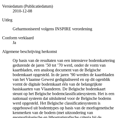
Versiedatum (Publicatiedatum)
2010-12-08
Uitleg
Geharmoniseerd volgens INSPIRE verordening
Conform verklaard
Ja
Algemene beschrijving herkomst
Op basis van de resultaten van een intensieve bodemkartering
gedurende de jaren ’50 tot ’70 werd, onder de vorm van
kaartbladen, een analoog document van de Belgische
bodemkaart opgesteld. In de jaren ’90 werden de kaartbladen
van het Vlaamse Gewest gedigitaliseerd en op dit ogenblik
vormt de digitale bodemkaart één van de belangrijkste
basiskaarten van Vlaanderen. De Belgische bodemkaart
steunt op het Belgische bodemclassificatiesysteem. Het is een
nationaal systeem dat uitsluitend voor de Belgische bodems
werd opgesteld. Het Belgische classificatiesysteem is
opgebouwd uit bodemtypes op basis van de morfogenetische
kenmerken van de bodem (met uitzondering van
geomorfologische en lithostratigrafische criteria bij de