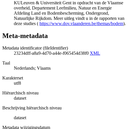
KULeuven & Universiteit Gent in opdracht van de Vlaamse
overheid, Departement Leefmilieu, Natuur en Energie
Afdeling Land en Bodembescherming, Ondergrond,
Natuurlijke Rijkdom. Meer uitleg vindt u in de rapporten van
deze studies (
https://www.dov.vlaanderen.be/themas/bodem
).
Meta-metadata
Metadata identificator (fileIdentifier)
23234dff-a8a9-4d70-a44e-f065454d38f0
XML
Taal
Nederlands; Vlaams
Karakterset
utf8
Hiërarchisch niveau
dataset
Beschrijving hiërarchisch niveau
dataset
Metadata wijzigingsdatum