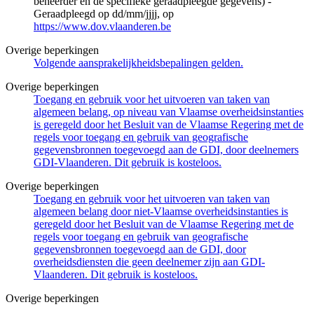
beheerder en de specifieke geraadpleegde gegevens) -
Geraadpleegd op dd/mm/jjjj, op
https://www.dov.vlaanderen.be
Overige beperkingen
Volgende aansprakelijkheidsbepalingen gelden.
Overige beperkingen
Toegang en gebruik voor het uitvoeren van taken van
algemeen belang, op niveau van Vlaamse overheidsinstanties
is geregeld door het Besluit van de Vlaamse Regering met de
regels voor toegang en gebruik van geografische
gegevensbronnen toegevoegd aan de GDI, door deelnemers
GDI-Vlaanderen. Dit gebruik is kosteloos.
Overige beperkingen
Toegang en gebruik voor het uitvoeren van taken van
algemeen belang door niet-Vlaamse overheidsinstanties is
geregeld door het Besluit van de Vlaamse Regering met de
regels voor toegang en gebruik van geografische
gegevensbronnen toegevoegd aan de GDI, door
overheidsdiensten die geen deelnemer zijn aan GDI-
Vlaanderen. Dit gebruik is kosteloos.
Overige beperkingen