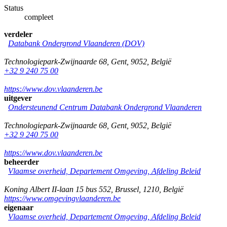
Status
compleet
verdeler
Databank Ondergrond Vlaanderen (DOV)
Technologiepark-Zwijnaarde 68
,
Gent
,
9052
,
België
+32 9 240 75 00
https://www.dov.vlaanderen.be
uitgever
Ondersteunend Centrum Databank Ondergrond Vlaanderen
Technologiepark-Zwijnaarde 68
,
Gent
,
9052
,
België
+32 9 240 75 00
https://www.dov.vlaanderen.be
beheerder
Vlaamse overheid, Departement Omgeving, Afdeling Beleid
Koning Albert II-laan 15 bus 552
,
Brussel
,
1210
,
België
https://www.omgevingvlaanderen.be
eigenaar
Vlaamse overheid, Departement Omgeving, Afdeling Beleid