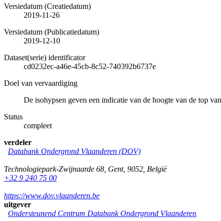
Versiedatum (Creatiedatum)
2019-11-26
Versiedatum (Publicatiedatum)
2019-12-10
Dataset(serie) identificator
cd0232ec-a46e-45cb-8c52-740392b6737e
Doel van vervaardiging
De isohypsen geven een indicatie van de hoogte van de top v
Status
compleet
verdeler
Databank Ondergrond Vlaanderen (DOV)
Technologiepark-Zwijnaarde 68
,
Gent
,
9052
,
België
+32 9 240 75 00
https://www.dov.vlaanderen.be
uitgever
Ondersteunend Centrum Databank Ondergrond Vlaanderen