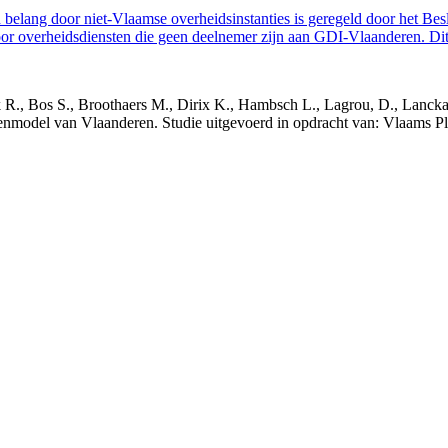
belang door niet-Vlaamse overheidsinstanties is geregeld door het Bes
 overheidsdiensten die geen deelnemer zijn aan GDI-Vlaanderen. Dit 
nck R., Bos S., Broothaers M., Dirix K., Hambsch L., Lagrou, D., Lanck
nmodel van Vlaanderen. Studie uitgevoerd in opdracht van: Vlaams