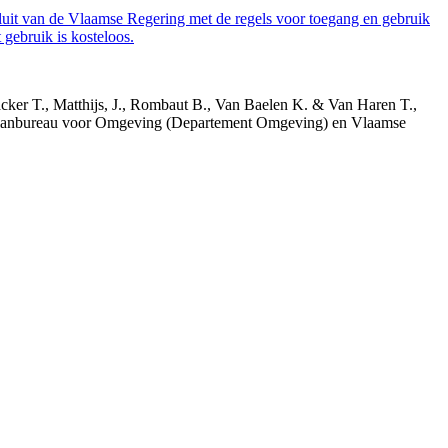
luit van de Vlaamse Regering met de regels voor toegang en gebruik
gebruik is kosteloos.
acker T., Matthijs, J., Rombaut B., Van Baelen K. & Van Haren T.,
 Planbureau voor Omgeving (Departement Omgeving) en Vlaamse