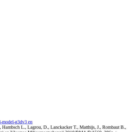
3d-model-g3dv3 en
, Hambsch L., Lagrou, D., Lanckacker T., Matthijs, J., Rombaut B.,