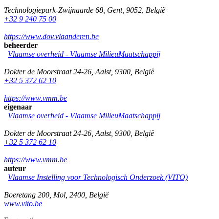
Technologiepark-Zwijnaarde 68
,
Gent
,
9052
,
België
+32 9 240 75 00
https://www.dov.vlaanderen.be
beheerder
Vlaamse overheid - Vlaamse MilieuMaatschappij
Dokter de Moorstraat 24-26
,
Aalst
,
9300
,
België
+32 5 372 62 10
https://www.vmm.be
eigenaar
Vlaamse overheid - Vlaamse MilieuMaatschappij
Dokter de Moorstraat 24-26
,
Aalst
,
9300
,
België
+32 5 372 62 10
https://www.vmm.be
auteur
Vlaamse Instelling voor Technologisch Onderzoek (VITO)
Boeretang 200
,
Mol
,
2400
,
België
www.vito.be