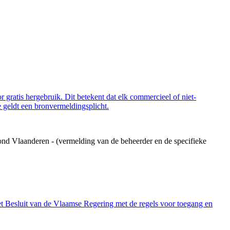
 gratis hergebruik. Dit betekent dat elk commercieel of niet-
 geldt een bronvermeldingsplicht.
ond Vlaanderen - (vermelding van de beheerder en de specifieke
et Besluit van de Vlaamse Regering met de regels voor toegang en