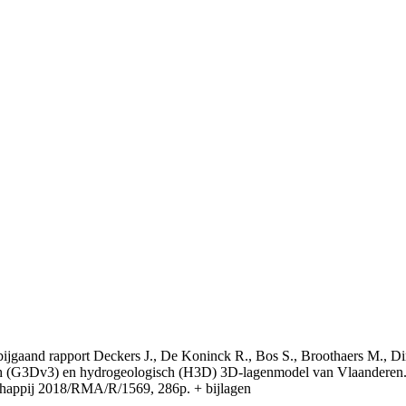
t bijgaand rapport Deckers J., De Koninck R., Bos S., Broothaers M., Di
 (G3Dv3) en hydrogeologisch (H3D) 3D-lagenmodel van Vlaanderen. S
appij 2018/RMA/R/1569, 286p. + bijlagen