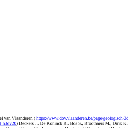
l van Vlaanderen (
https://www.dov.vlaanderen.be/page/geologisch-
el-h3dv20
) Deckers J., De Koninck R., Bos S., Broothaers M., Dirix K.