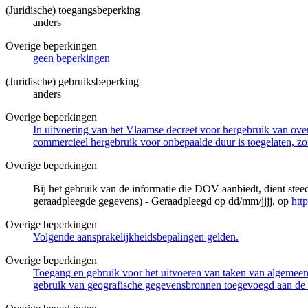
(Juridische) toegangsbeperking
anders
Overige beperkingen
geen beperkingen
(Juridische) gebruiksbeperking
anders
Overige beperkingen
In uitvoering van het Vlaamse decreet voor hergebruik van overh
commercieel hergebruik voor onbepaalde duur is toegelaten, zo
Overige beperkingen
Bij het gebruik van de informatie die DOV aanbiedt, dient ste
geraadpleegde gegevens) - Geraadpleegd op dd/mm/jjjj, op
htt
Overige beperkingen
Volgende aansprakelijkheidsbepalingen gelden.
Overige beperkingen
Toegang en gebruik voor het uitvoeren van taken van algemeen 
gebruik van geografische gegevensbronnen toegevoegd aan de 