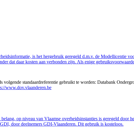
eidsinformatie, is het hergebruik geregeld d.m.v. de Modellicentie voor
nder dat daar kosten aan verbonden zijn. Als enige gebruiksvoorwaarde
eds volgende standaardreferentie gebruikt te worden: Databank Ondergr
ps://www.dov.vlaanderen.be
belang, op niveau van Vlaamse overheidsinstanties is geregeld door h
GDI, door deelnemers GDI-Vlaanderen. Dit gebruik is kosteloos.