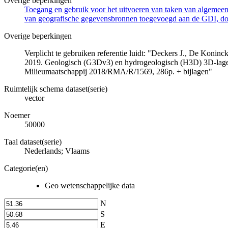
Overige beperkingen
Toegang en gebruik voor het uitvoeren van taken van algemeen 
van geografische gegevensbronnen toegevoegd aan de GDI, door
Overige beperkingen
Verplicht te gebruiken referentie luidt: "Deckers J., De Koni
2019. Geologisch (G3Dv3) en hydrogeologisch (H3D) 3D-lage
Milieumaatschappij 2018/RMA/R/1569, 286p. + bijlagen"
Ruimtelijk schema dataset(serie)
vector
Noemer
50000
Taal dataset(serie)
Nederlands; Vlaams
Categorie(en)
Geo wetenschappelijke data
N
S
E