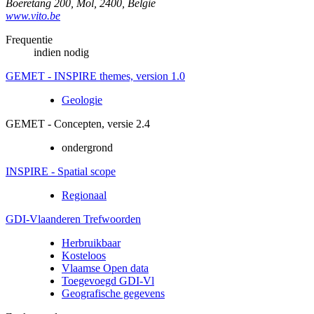
Boeretang 200
,
Mol
,
2400
,
België
www.vito.be
Frequentie
indien nodig
GEMET - INSPIRE themes, version 1.0
Geologie
GEMET - Concepten, versie 2.4
ondergrond
INSPIRE - Spatial scope
Regionaal
GDI-Vlaanderen Trefwoorden
Herbruikbaar
Kosteloos
Vlaamse Open data
Toegevoegd GDI-Vl
Geografische gegevens