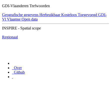
GDI-Vlaanderen Trefwoorden
Geografische gegevens
Herbruikbaar
Kosteloos
Toegevoegd GDI-
Vl
Vlaamse Open data
INSPIRE - Spatial scope
Regionaal
Over
Github