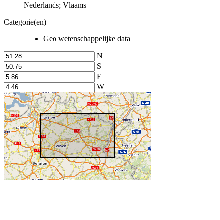
Nederlands; Vlaams
Categorie(en)
Geo wetenschappelijke data
N
S
E
W