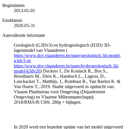
Begindatum
2013-01-01
Einddatum
2020-05-31
Aanvullende informatie
Geologisch (G3Dv3) en hydrogeologisch (H3D) 3D-
lagenmodel van Vlaanderen (
https://www.dov.vlaanderen.be/page/geologisch-3d-model-
g3dv3 en
https://www.dov.vlaanderen.be/page/hydrogeologisch-3d-
model-h3dv20
) Deckers J., De Koninck R., Bos S.,
Broothaers M., Dirix K., Hambsch L., Lagrou, D.,
Lanckacker T., Matthijs, J., Rombaut B., Van Baelen K. &
Van Haren T., 2019. Studie uitgevoerd in opdracht van:
Vlaams Planbureau voor Omgeving (Departement
Omgeving) en Vlaamse Milieumaatschappij
2018/RMA/R/1569, 286p + bijlagen.
In 2020 werd een beperkte update van het model uitgevoerd