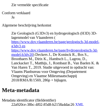
Zie vermelde specificatie
Conform verklaard
Ja
Algemene beschrijving herkomst
Zie Geologisch (G3Dv3) en hydrogeologisch (H3D) 3D-
lagenmodel van Vlaanderen (
https://www.dov.vlaanderen.be/page/geologisch-3d-model-
g3dv3 en
https://www.dov.vlaanderen.be/page/hydrogeologisch-3d-
model-h3dv20
) Deckers J., De Koninck R., Bos S.,
Broothaers M., Dirix K., Hambsch L., Lagrou, D.,
Lanckacker T., Matthijs, J., Rombaut B., Van Baelen K. &
Van Haren T., 2019. Studie uitgevoerd in opdracht van:
Vlaams Planbureau voor Omgeving (Departement
Omgeving) en Vlaamse Milieumaatschappij
2018/RMA/R/1569, 286p + bijlagen.
Meta-metadata
Metadata identificator (fileIdentifier)
22a920ce-38bc-4f02-85d8-b2158a4dac26
XML