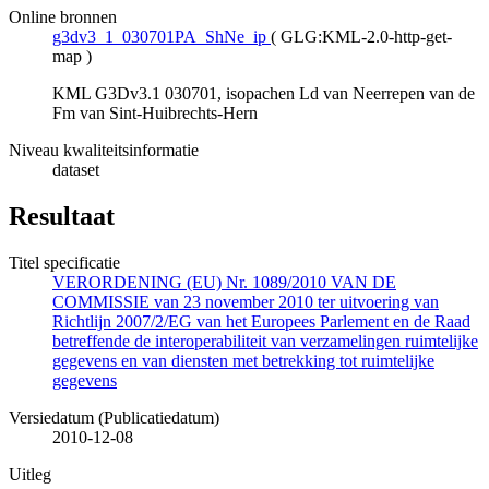
Online bronnen
g3dv3_1_030701PA_ShNe_ip
(
GLG:KML-2.0-http-get-
map
)
KML G3Dv3.1 030701, isopachen Ld van Neerrepen van de
Fm van Sint-Huibrechts-Hern
Niveau kwaliteitsinformatie
dataset
Resultaat
Titel specificatie
VERORDENING (EU) Nr. 1089/2010 VAN DE
COMMISSIE van 23 november 2010 ter uitvoering van
Richtlijn 2007/2/EG van het Europees Parlement en de Raad
betreffende de interoperabiliteit van verzamelingen ruimtelijke
gegevens en van diensten met betrekking tot ruimtelijke
gegevens
Versiedatum (Publicatiedatum)
2010-12-08
Uitleg