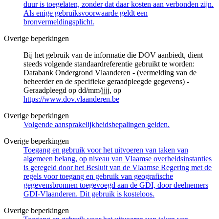
duur is toegelaten, zonder dat daar kosten aan verbonden zijn.
Als enige gebruiksvoorwaarde geldt een
bronvermeldingsplicht.
Overige beperkingen
Bij het gebruik van de informatie die DOV aanbiedt, dient
steeds volgende standaardreferentie gebruikt te worden:
Databank Ondergrond Vlaanderen - (vermelding van de
beheerder en de specifieke geraadpleegde gegevens) -
Geraadpleegd op dd/mm/jjjj, op
https://www.dov.vlaanderen.be
Overige beperkingen
Volgende aansprakelijkheidsbepalingen gelden.
Overige beperkingen
Toegang en gebruik voor het uitvoeren van taken van
algemeen belang, op niveau van Vlaamse overheidsinstanties
is geregeld door het Besluit van de Vlaamse Regering met de
regels voor toegang en gebruik van geografische
gegevensbronnen toegevoegd aan de GDI, door deelnemers
GDI-Vlaanderen. Dit gebruik is kosteloos.
Overige beperkingen