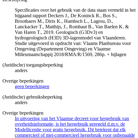
Specificaties over het gebruik van de data staan vermeld in het
bijgaand rapport Deckers J., De Koninck R., Bos S.,
Broothaers M., Dirix K., Hambsch L., Lagrou, D.,
Lanckacker T., Matthijs, J., Rombaut B., Van Baelen K. &
Van Haren T., 2019. Geologisch (G3Dv3) en
hydrogeologisch (H3D) 3D-lagenmodel van Vlaanderen.
Studie uitgevoerd in opdracht van: Vlaams Planbureau voor
Omgeving (Departement Omgeving) en Vlaamse
Milieumaatschappij 2018/RMA/R/1569, 286p. + bijlagen
(Juridische) toegangsbeperking
anders
Overige beperkingen
geen beperkingen
(Juridische) gebruiksbeperking
anders
Overige beperkingen
In uitvoering van het Vlaamse decreet voor hergebruik van
overheidsinformatie, is het hergebruik geregeld d.m.v. de
Modellicentie voor gratis hergebruik. Dit betekent dat elk
commercieel of niet-commercieel hergebruik voor onbepaalde