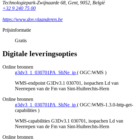
Technologiepark-Zwijnaarde 68
,
Gent
,
9052
,
België
+32 9 240 75 00
https://www.dov.vlaanderen.be
Prijsinformatie
Gratis
Digitale leveringsopties
Online bronnen
g3dv3_1_030701PA_ShNe_ip
(
OGC:WMS
)
WMS-endpoint G3Dv3.1 030701, isopachen Ld van
Neerrepen van de Fm van Sint-Huibrechts-Hern
Online bronnen
g3dv3_1_030701PA_ShNe_ip
(
OGC:WMS-1.3.0-http-get-
capabilities
)
WMS-capabilities G3Dv3.1 030701, isopachen Ld van
Neerrepen van de Fm van Sint-Huibrechts-Hern
Online bronnen