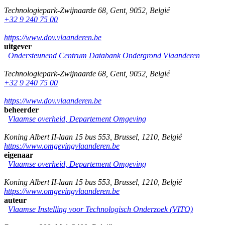
Technologiepark-Zwijnaarde 68
,
Gent
,
9052
,
België
+32 9 240 75 00
https://www.dov.vlaanderen.be
uitgever
Ondersteunend Centrum Databank Ondergrond Vlaanderen
Technologiepark-Zwijnaarde 68
,
Gent
,
9052
,
België
+32 9 240 75 00
https://www.dov.vlaanderen.be
beheerder
Vlaamse overheid, Departement Omgeving
Koning Albert II-laan 15 bus 553
,
Brussel
,
1210
,
België
https://www.omgevingvlaanderen.be
eigenaar
Vlaamse overheid, Departement Omgeving
Koning Albert II-laan 15 bus 553
,
Brussel
,
1210
,
België
https://www.omgevingvlaanderen.be
auteur
Vlaamse Instelling voor Technologisch Onderzoek (VITO)