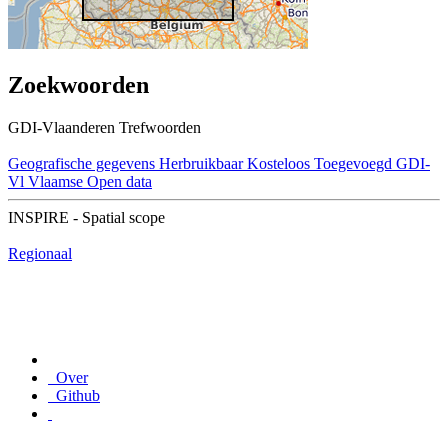
Zoekwoorden
GDI-Vlaanderen Trefwoorden
Geografische gegevens
Herbruikbaar
Kosteloos
Toegevoegd GDI-
Vl
Vlaamse Open data
INSPIRE - Spatial scope
Regionaal
Over
Github