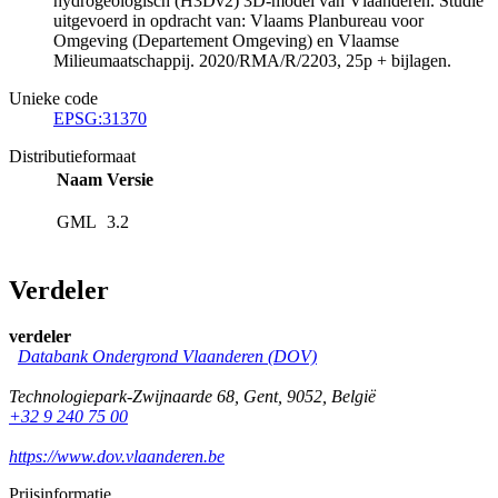
hydrogeologisch (H3Dv2) 3D-model van Vlaanderen. Studie
uitgevoerd in opdracht van: Vlaams Planbureau voor
Omgeving (Departement Omgeving) en Vlaamse
Milieumaatschappij. 2020/RMA/R/2203, 25p + bijlagen.
Unieke code
EPSG:31370
Distributieformaat
Naam
Versie
GML
3.2
Verdeler
verdeler
Databank Ondergrond Vlaanderen (DOV)
Technologiepark-Zwijnaarde 68
,
Gent
,
9052
,
België
+32 9 240 75 00
https://www.dov.vlaanderen.be
Prijsinformatie