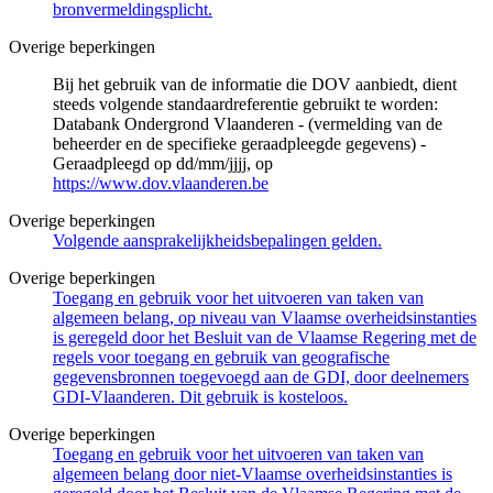
bronvermeldingsplicht.
Overige beperkingen
Bij het gebruik van de informatie die DOV aanbiedt, dient
steeds volgende standaardreferentie gebruikt te worden:
Databank Ondergrond Vlaanderen - (vermelding van de
beheerder en de specifieke geraadpleegde gegevens) -
Geraadpleegd op dd/mm/jjjj, op
https://www.dov.vlaanderen.be
Overige beperkingen
Volgende aansprakelijkheidsbepalingen gelden.
Overige beperkingen
Toegang en gebruik voor het uitvoeren van taken van
algemeen belang, op niveau van Vlaamse overheidsinstanties
is geregeld door het Besluit van de Vlaamse Regering met de
regels voor toegang en gebruik van geografische
gegevensbronnen toegevoegd aan de GDI, door deelnemers
GDI-Vlaanderen. Dit gebruik is kosteloos.
Overige beperkingen
Toegang en gebruik voor het uitvoeren van taken van
algemeen belang door niet-Vlaamse overheidsinstanties is