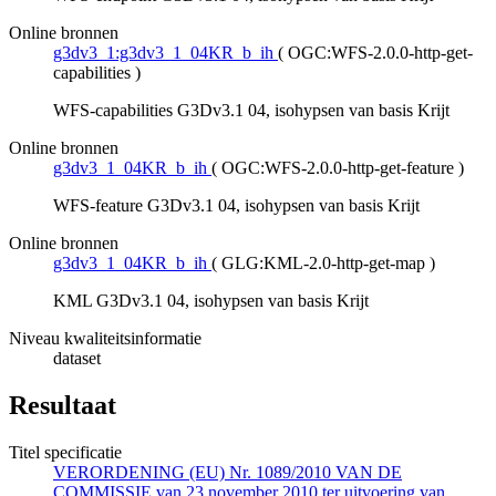
Online bronnen
g3dv3_1:g3dv3_1_04KR_b_ih
(
OGC:WFS-2.0.0-http-get-
capabilities
)
WFS-capabilities G3Dv3.1 04, isohypsen van basis Krijt
Online bronnen
g3dv3_1_04KR_b_ih
(
OGC:WFS-2.0.0-http-get-feature
)
WFS-feature G3Dv3.1 04, isohypsen van basis Krijt
Online bronnen
g3dv3_1_04KR_b_ih
(
GLG:KML-2.0-http-get-map
)
KML G3Dv3.1 04, isohypsen van basis Krijt
Niveau kwaliteitsinformatie
dataset
Resultaat
Titel specificatie
VERORDENING (EU) Nr. 1089/2010 VAN DE
COMMISSIE van 23 november 2010 ter uitvoering van