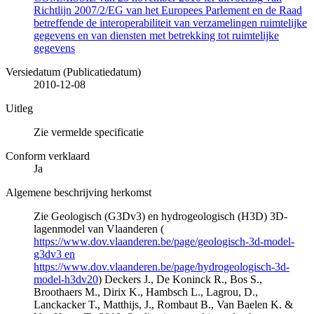
Richtlijn 2007/2/EG van het Europees Parlement en de Raad
betreffende de interoperabiliteit van verzamelingen ruimtelijke
gegevens en van diensten met betrekking tot ruimtelijke
gegevens
Versiedatum (Publicatiedatum)
2010-12-08
Uitleg
Zie vermelde specificatie
Conform verklaard
Ja
Algemene beschrijving herkomst
Zie Geologisch (G3Dv3) en hydrogeologisch (H3D) 3D-
lagenmodel van Vlaanderen (
https://www.dov.vlaanderen.be/page/geologisch-3d-model-
g3dv3 en
https://www.dov.vlaanderen.be/page/hydrogeologisch-3d-
model-h3dv20
) Deckers J., De Koninck R., Bos S.,
Broothaers M., Dirix K., Hambsch L., Lagrou, D.,
Lanckacker T., Matthijs, J., Rombaut B., Van Baelen K. &