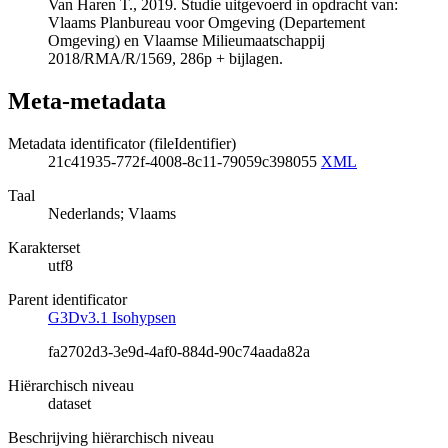
Van Haren T., 2019. Studie uitgevoerd in opdracht van:
Vlaams Planbureau voor Omgeving (Departement
Omgeving) en Vlaamse Milieumaatschappij
2018/RMA/R/1569, 286p + bijlagen.
Meta-metadata
Metadata identificator (fileIdentifier)
21c41935-772f-4008-8c11-79059c398055
XML
Taal
Nederlands; Vlaams
Karakterset
utf8
Parent identificator
G3Dv3.1 Isohypsen
fa2702d3-3e9d-4af0-884d-90c74aada82a
Hiërarchisch niveau
dataset
Beschrijving hiërarchisch niveau