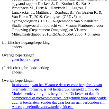
bijgaand rapport Deckers J., De Koninck R., Bos S.,
Broothaers M., Dirix K., Hambsch L., Lagrou, D.,
Lanckacker T., Matthijs, J., Rombaut B., Van Baelen K. &
Van Haren T., 2019. Geologisch (G3Dv3) en
hydrogeologisch (H3D) 3D-lagenmodel van Vlaanderen.
Studie uitgevoerd in opdracht van: Vlaams Planbureau voor
Omgeving (Departement Omgeving) en Vlaamse
Milieumaatschappij 2018/RMA/R/1569, 286p. + bijlagen
(Juridische) toegangsbeperking
anders
Overige beperkingen
geen beperkingen
(Juridische) gebruiksbeperking
anders
Overige beperkingen
In uitvoering van het Vlaamse decreet voor hergebruik van
overheidsinformatie, is het hergebruik geregeld d.m.v. de
Modellicentie voor gratis hergebruik. Dit betekent dat elk
commercieel of niet-commercieel hergebruik voor onbepaalde
duur is toegelaten, zonder dat daar kosten aan verbonden zijn.
Als enige gebruiksvoorwaarde geldt een