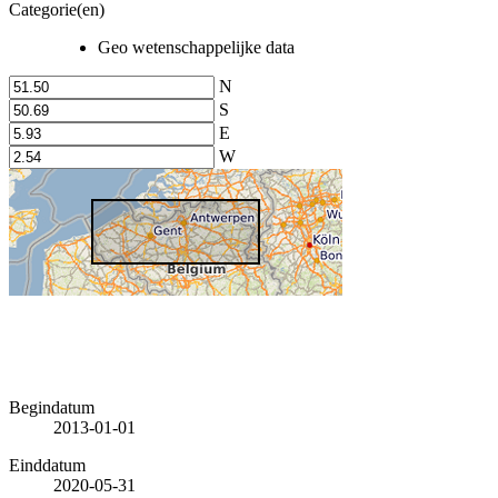
Categorie(en)
Geo wetenschappelijke data
N
S
E
W
Begindatum
2013-01-01
Einddatum
2020-05-31