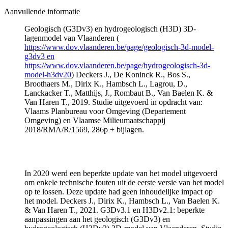
Aanvullende informatie
Geologisch (G3Dv3) en hydrogeologisch (H3D) 3D-
lagenmodel van Vlaanderen (
https://www.dov.vlaanderen.be/page/geologisch-3d-model-
g3dv3 en
https://www.dov.vlaanderen.be/page/hydrogeologisch-3d-
model-h3dv20
) Deckers J., De Koninck R., Bos S.,
Broothaers M., Dirix K., Hambsch L., Lagrou, D.,
Lanckacker T., Matthijs, J., Rombaut B., Van Baelen K. &
Van Haren T., 2019. Studie uitgevoerd in opdracht van:
Vlaams Planbureau voor Omgeving (Departement
Omgeving) en Vlaamse Milieumaatschappij
2018/RMA/R/1569, 286p + bijlagen.
In 2020 werd een beperkte update van het model uitgevoerd
om enkele technische fouten uit de eerste versie van het model
op te lossen. Deze update had geen inhoudelijke impact op
het model. Deckers J., Dirix K., Hambsch L., Van Baelen K.
& Van Haren T., 2021. G3Dv3.1 en H3Dv2.1: beperkte
aanpassingen aan het geologisch (G3Dv3) en