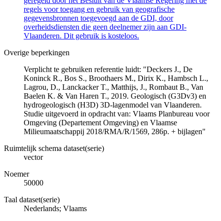
geregeld door het Besluit van de Vlaamse Regering met de
regels voor toegang en gebruik van geografische
gegevensbronnen toegevoegd aan de GDI, door
overheidsdiensten die geen deelnemer zijn aan GDI-
Vlaanderen. Dit gebruik is kosteloos.
Overige beperkingen
Verplicht te gebruiken referentie luidt: "Deckers J., De
Koninck R., Bos S., Broothaers M., Dirix K., Hambsch L.,
Lagrou, D., Lanckacker T., Matthijs, J., Rombaut B., Van
Baelen K. & Van Haren T., 2019. Geologisch (G3Dv3) en
hydrogeologisch (H3D) 3D-lagenmodel van Vlaanderen.
Studie uitgevoerd in opdracht van: Vlaams Planbureau voor
Omgeving (Departement Omgeving) en Vlaamse
Milieumaatschappij 2018/RMA/R/1569, 286p. + bijlagen"
Ruimtelijk schema dataset(serie)
vector
Noemer
50000
Taal dataset(serie)
Nederlands; Vlaams