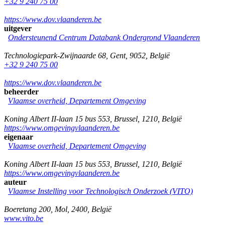
+32 9 240 75 00
https://www.dov.vlaanderen.be
uitgever
Ondersteunend Centrum Databank Ondergrond Vlaanderen
Technologiepark-Zwijnaarde 68
,
Gent
,
9052
,
België
+32 9 240 75 00
https://www.dov.vlaanderen.be
beheerder
Vlaamse overheid, Departement Omgeving
Koning Albert II-laan 15 bus 553
,
Brussel
,
1210
,
België
https://www.omgevingvlaanderen.be
eigenaar
Vlaamse overheid, Departement Omgeving
Koning Albert II-laan 15 bus 553
,
Brussel
,
1210
,
België
https://www.omgevingvlaanderen.be
auteur
Vlaamse Instelling voor Technologisch Onderzoek (VITO)
Boeretang 200
,
Mol
,
2400
,
België
www.vito.be