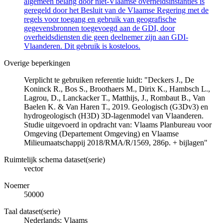
algemeen belang door niet-Vlaamse overheidsinstanties is
geregeld door het Besluit van de Vlaamse Regering met de
regels voor toegang en gebruik van geografische
gegevensbronnen toegevoegd aan de GDI, door
overheidsdiensten die geen deelnemer zijn aan GDI-
Vlaanderen. Dit gebruik is kosteloos.
Overige beperkingen
Verplicht te gebruiken referentie luidt: "Deckers J., De
Koninck R., Bos S., Broothaers M., Dirix K., Hambsch L.,
Lagrou, D., Lanckacker T., Matthijs, J., Rombaut B., Van
Baelen K. & Van Haren T., 2019. Geologisch (G3Dv3) en
hydrogeologisch (H3D) 3D-lagenmodel van Vlaanderen.
Studie uitgevoerd in opdracht van: Vlaams Planbureau voor
Omgeving (Departement Omgeving) en Vlaamse
Milieumaatschappij 2018/RMA/R/1569, 286p. + bijlagen"
Ruimtelijk schema dataset(serie)
vector
Noemer
50000
Taal dataset(serie)
Nederlands; Vlaams