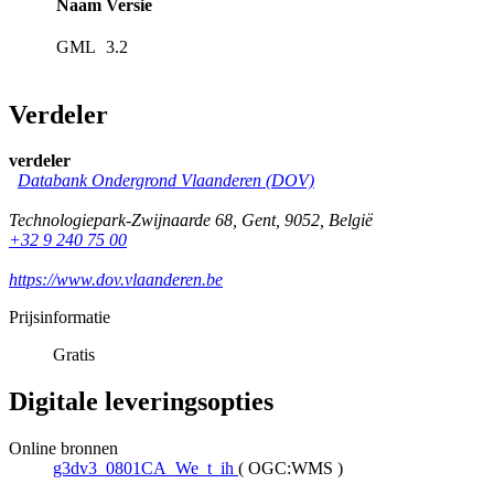
Naam
Versie
GML
3.2
Verdeler
verdeler
Databank Ondergrond Vlaanderen (DOV)
Technologiepark-Zwijnaarde 68
,
Gent
,
9052
,
België
+32 9 240 75 00
https://www.dov.vlaanderen.be
Prijsinformatie
Gratis
Digitale leveringsopties
Online bronnen
g3dv3_0801CA_We_t_ih
(
OGC:WMS
)