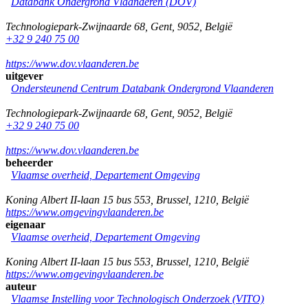
Databank Ondergrond Vlaanderen (DOV)
Technologiepark-Zwijnaarde 68
,
Gent
,
9052
,
België
+32 9 240 75 00
https://www.dov.vlaanderen.be
uitgever
Ondersteunend Centrum Databank Ondergrond Vlaanderen
Technologiepark-Zwijnaarde 68
,
Gent
,
9052
,
België
+32 9 240 75 00
https://www.dov.vlaanderen.be
beheerder
Vlaamse overheid, Departement Omgeving
Koning Albert II-laan 15 bus 553
,
Brussel
,
1210
,
België
https://www.omgevingvlaanderen.be
eigenaar
Vlaamse overheid, Departement Omgeving
Koning Albert II-laan 15 bus 553
,
Brussel
,
1210
,
België
https://www.omgevingvlaanderen.be
auteur
Vlaamse Instelling voor Technologisch Onderzoek (VITO)