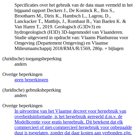
Specificaties over het gebruik van de data staan vermeld in het
bijgaand rapport Deckers J., De Koninck R., Bos S.,
Broothaers M., Dirix K., Hambsch L., Lagrou, D.,
Lanckacker T., Matthijs, J., Rombaut B., Van Baelen K. &
Van Haren T., 2019. Geologisch (G3Dv3) en
hydrogeologisch (H3D) 3D-lagenmodel van Vlaanderen.
Studie uitgevoerd in opdracht van: Vlaams Planbureau voor
Omgeving (Departement Omgeving) en Vlaamse
Milieumaatschappij 2018/RMA/R/1569, 286p. + bijlagen
(Juridische) toegangsbeperking
anders
Overige beperkingen
geen beperkingen
(Juridische) gebruiksbeperking
anders
Overige beperkingen
In uitvoering van het Vlaamse decreet voor hergebruik van
overheidsinformatie, is het hergebruik geregeld d.m.v. de
Modellicentie voor gratis hergebruik. Dit betekent dat elk
commercieel of niet-commercieel hergebruik voor onbepaalde
duur is toegelaten, zonder dat daar kosten aan verbonden zijn.