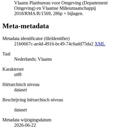
Vlaams Planbureau voor Omgeving (Departement
Omgeving) en Vlaamse Milieumaatschappij
2018/RMA/R/1569, 286p + bijlagen.
Meta-metadata
Metadata identificator (fileIdentifier)
21b0667c-ae4d-4916-bc49-74c6add75da2
XML
Taal
Nederlands; Vlaams
Karakterset
utf8
Hiërarchisch niveau
dataset
Beschrijving hiërarchisch niveau
dataset
Metadata wijzigingsdatum
2026-06-22