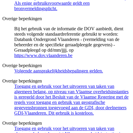
Als enige gebruiksvoorwaarde geldt een
bronvermeldingsplicht.
Overige beperkingen
Bij het gebruik van de informatie die DOV aanbiedt, dient
steeds volgende standaardreferentie gebruikt te worden:
Databank Ondergrond Vlaanderen - (vermelding van de
beheerder en de specifieke geraadpleegde gegevens) -
Geraadpleegd op dd/mm/jjjj, op
https://www.dov.vlaanderen.be
Overige beperkingen
Volgende aansprakelijkheidsbepalingen gelden.
Overige beperkingen
Toegang en gebruik voor het uitvoeren van taken van
algemeen belang, op niveau van Vlaamse overheidsinstanties
is geregeld door het Besluit van de Vlaamse Regering met de
regels voor toegang en gebruik van geografische
gegevensbronnen toegevoegd aan de GDI, door deelnemers
GDI-Vlaanderen. Dit gebruik is kosteloos.
Overige beperkingen
Toegang en gebruik voor het uitvoeren van taken van