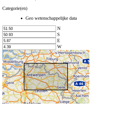
Categorie(en)
Geo wetenschappelijke data
N
S
E
W