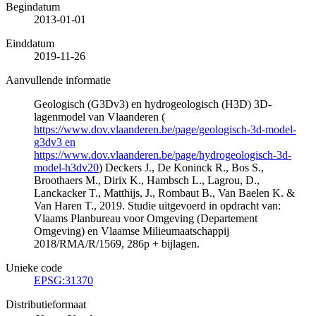
Begindatum
2013-01-01
Einddatum
2019-11-26
Aanvullende informatie
Geologisch (G3Dv3) en hydrogeologisch (H3D) 3D-
lagenmodel van Vlaanderen (
https://www.dov.vlaanderen.be/page/geologisch-3d-model-
g3dv3 en
https://www.dov.vlaanderen.be/page/hydrogeologisch-3d-
model-h3dv20
) Deckers J., De Koninck R., Bos S.,
Broothaers M., Dirix K., Hambsch L., Lagrou, D.,
Lanckacker T., Matthijs, J., Rombaut B., Van Baelen K. &
Van Haren T., 2019. Studie uitgevoerd in opdracht van:
Vlaams Planbureau voor Omgeving (Departement
Omgeving) en Vlaamse Milieumaatschappij
2018/RMA/R/1569, 286p + bijlagen.
Unieke code
EPSG:31370
Distributieformaat