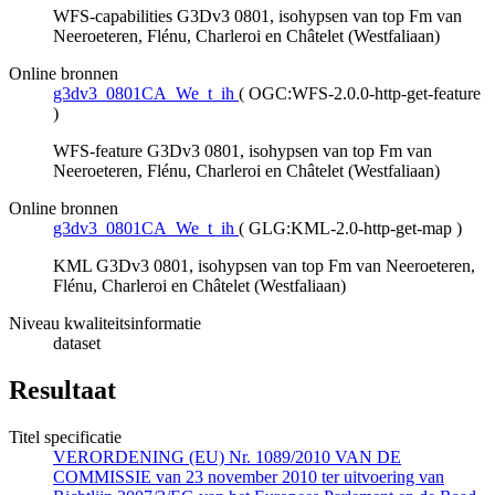
WFS-capabilities G3Dv3 0801, isohypsen van top Fm van
Neeroeteren, Flénu, Charleroi en Châtelet (Westfaliaan)
Online bronnen
g3dv3_0801CA_We_t_ih
(
OGC:WFS-2.0.0-http-get-feature
)
WFS-feature G3Dv3 0801, isohypsen van top Fm van
Neeroeteren, Flénu, Charleroi en Châtelet (Westfaliaan)
Online bronnen
g3dv3_0801CA_We_t_ih
(
GLG:KML-2.0-http-get-map
)
KML G3Dv3 0801, isohypsen van top Fm van Neeroeteren,
Flénu, Charleroi en Châtelet (Westfaliaan)
Niveau kwaliteitsinformatie
dataset
Resultaat
Titel specificatie
VERORDENING (EU) Nr. 1089/2010 VAN DE
COMMISSIE van 23 november 2010 ter uitvoering van