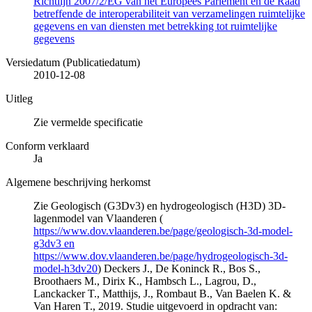
Richtlijn 2007/2/EG van het Europees Parlement en de Raad
betreffende de interoperabiliteit van verzamelingen ruimtelijke
gegevens en van diensten met betrekking tot ruimtelijke
gegevens
Versiedatum (Publicatiedatum)
2010-12-08
Uitleg
Zie vermelde specificatie
Conform verklaard
Ja
Algemene beschrijving herkomst
Zie Geologisch (G3Dv3) en hydrogeologisch (H3D) 3D-
lagenmodel van Vlaanderen (
https://www.dov.vlaanderen.be/page/geologisch-3d-model-
g3dv3 en
https://www.dov.vlaanderen.be/page/hydrogeologisch-3d-
model-h3dv20
) Deckers J., De Koninck R., Bos S.,
Broothaers M., Dirix K., Hambsch L., Lagrou, D.,
Lanckacker T., Matthijs, J., Rombaut B., Van Baelen K. &
Van Haren T., 2019. Studie uitgevoerd in opdracht van: