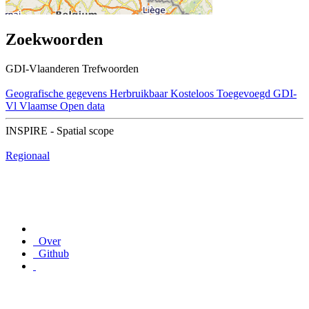
Zoekwoorden
GDI-Vlaanderen Trefwoorden
Geografische gegevens
Herbruikbaar
Kosteloos
Toegevoegd GDI-
Vl
Vlaamse Open data
INSPIRE - Spatial scope
Regionaal
Over
Github