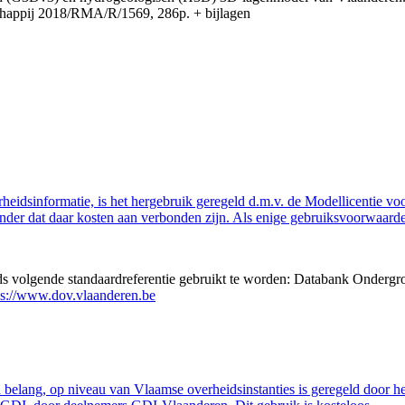
appij 2018/RMA/R/1569, 286p. + bijlagen
eidsinformatie, is het hergebruik geregeld d.m.v. de Modellicentie voor
nder dat daar kosten aan verbonden zijn. Als enige gebruiksvoorwaarde
eds volgende standaardreferentie gebruikt te worden: Databank Ondergr
ps://www.dov.vlaanderen.be
belang, op niveau van Vlaamse overheidsinstanties is geregeld door h