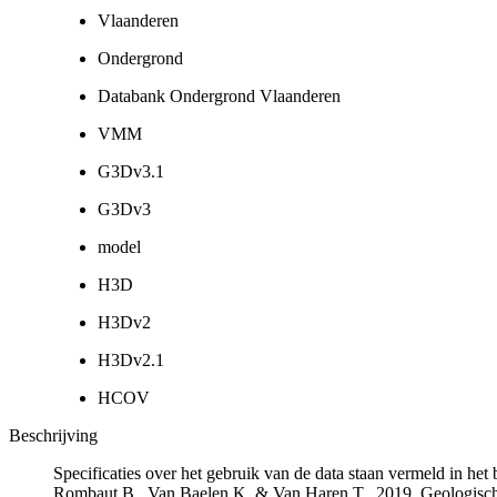
Vlaanderen
Ondergrond
Databank Ondergrond Vlaanderen
VMM
G3Dv3.1
G3Dv3
model
H3D
H3Dv2
H3Dv2.1
HCOV
Beschrijving
Specificaties over het gebruik van de data staan vermeld in he
Rombaut B., Van Baelen K. & Van Haren T., 2019. Geologisch