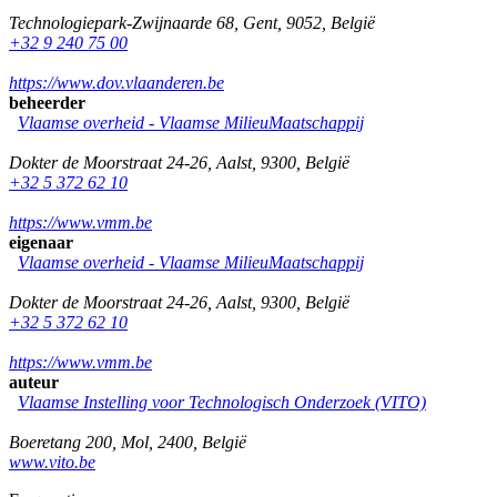
Technologiepark-Zwijnaarde 68
,
Gent
,
9052
,
België
+32 9 240 75 00
https://www.dov.vlaanderen.be
beheerder
Vlaamse overheid - Vlaamse MilieuMaatschappij
Dokter de Moorstraat 24-26
,
Aalst
,
9300
,
België
+32 5 372 62 10
https://www.vmm.be
eigenaar
Vlaamse overheid - Vlaamse MilieuMaatschappij
Dokter de Moorstraat 24-26
,
Aalst
,
9300
,
België
+32 5 372 62 10
https://www.vmm.be
auteur
Vlaamse Instelling voor Technologisch Onderzoek (VITO)
Boeretang 200
,
Mol
,
2400
,
België
www.vito.be