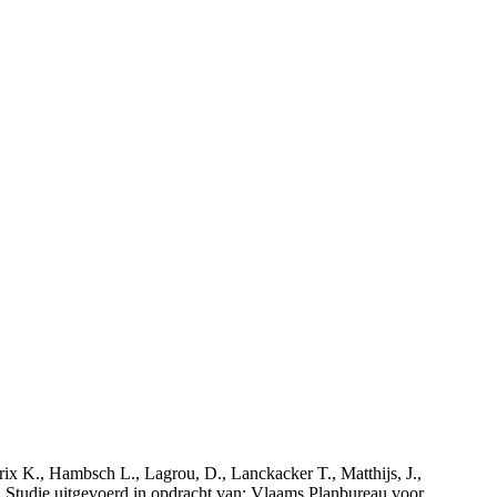
rix K., Hambsch L., Lagrou, D., Lanckacker T., Matthijs, J.,
tudie uitgevoerd in opdracht van: Vlaams Planbureau voor