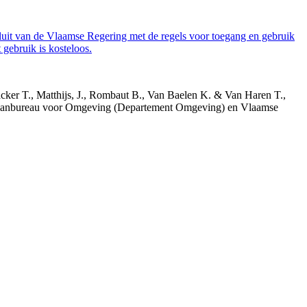
luit van de Vlaamse Regering met de regels voor toegang en gebruik
gebruik is kosteloos.
acker T., Matthijs, J., Rombaut B., Van Baelen K. & Van Haren T.,
 Planbureau voor Omgeving (Departement Omgeving) en Vlaamse