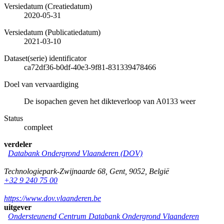
Versiedatum (Creatiedatum)
2020-05-31
Versiedatum (Publicatiedatum)
2021-03-10
Dataset(serie) identificator
ca72df36-b0df-40e3-9f81-831339478466
Doel van vervaardiging
De isopachen geven het dikteverloop van A0133 weer
Status
compleet
verdeler
Databank Ondergrond Vlaanderen (DOV)
Technologiepark-Zwijnaarde 68
,
Gent
,
9052
,
België
+32 9 240 75 00
https://www.dov.vlaanderen.be
uitgever
Ondersteunend Centrum Databank Ondergrond Vlaanderen