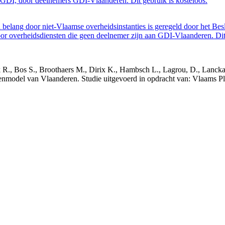
GDI, door deelnemers GDI-Vlaanderen. Dit gebruik is kosteloos.
belang door niet-Vlaamse overheidsinstanties is geregeld door het Bes
 overheidsdiensten die geen deelnemer zijn aan GDI-Vlaanderen. Dit 
nck R., Bos S., Broothaers M., Dirix K., Hambsch L., Lagrou, D., Lanck
nmodel van Vlaanderen. Studie uitgevoerd in opdracht van: Vlaams