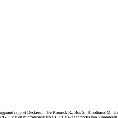
t bijgaand rapport Deckers J., De Koninck R., Bos S., Broothaers M., Di
 (G3Dv3) en hydrogeologisch (H3D) 3D-lagenmodel van Vlaanderen. S