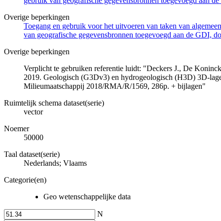
gebruik van geografische gegevensbronnen toegevoegd aan de 
Overige beperkingen
Toegang en gebruik voor het uitvoeren van taken van algemeen 
van geografische gegevensbronnen toegevoegd aan de GDI, door
Overige beperkingen
Verplicht te gebruiken referentie luidt: "Deckers J., De Koni
2019. Geologisch (G3Dv3) en hydrogeologisch (H3D) 3D-lage
Milieumaatschappij 2018/RMA/R/1569, 286p. + bijlagen"
Ruimtelijk schema dataset(serie)
vector
Noemer
50000
Taal dataset(serie)
Nederlands; Vlaams
Categorie(en)
Geo wetenschappelijke data
N