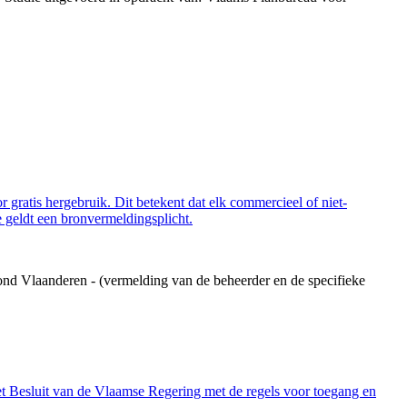
 gratis hergebruik. Dit betekent dat elk commercieel of niet-
 geldt een bronvermeldingsplicht.
ond Vlaanderen - (vermelding van de beheerder en de specifieke
et Besluit van de Vlaamse Regering met de regels voor toegang en