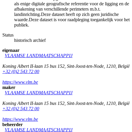
als enige digitale geografische referentie voor de ligging en de
afbakening van verschillende perimeters m.b.t.
landinrichting.Deze dataset heeft op zich geen juridische
waarde.Deze dataset is voor raadpleging toegankelijk voor het
publiek.
Status
historisch archief
eigenaar
VLAAMSE LANDMAATSCHAPPIJ
Koning Albert II-laan 15 bus 152
,
Sint-Joost-ten-Node
,
1210
,
België
+32 (0)2 543 72 00
https://www.vlm.be
maker
VLAAMSE LANDMAATSCHAPPIJ
Koning Albert II-laan 15 bus 152
,
Sint-Joost-ten-Node
,
1210
,
België
+32 (0)2 543 72 00
https://www.vlm.be
beheerder
VLAAMSE LANDMAATSCHAPPIJ