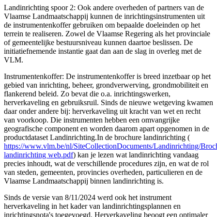
Landinrichting spoor 2: Ook andere overheden of partners van de
Vlaamse Landmaatschappij kunnen de inrichtingsinstrumenten uit
de instrumentenkoffer gebruiken om bepaalde doeleinden op het
terrein te realiseren. Zowel de Vlaamse Regering als het provinciale
of gemeentelijke bestuursniveau kunnen daartoe beslissen. De
initiatiefnemende instantie gaat dan aan de slag in overleg met de
VLM.
Instrumentenkoffer: De instrumentenkoffer is breed inzetbaar op het
gebied van inrichting, beheer, grondverwerving, grondmobiliteit en
flankerend beleid. Zo bevat die o.a. inrichtingswerken,
herverkaveling en gebruiksruil. Sinds de nieuwe wetgeving kwamen
daar onder andere bij: herverkaveling uit kracht van wet en recht
van voorkoop. Die instrumenten hebben een omvangrijke
geografische component en worden daarom apart opgenomen in de
productdataset Landinrichting.In de brochure landinrichting (
https://www.vlm.be/nl/SiteCollectionDocuments/Landinrichting/Broc
landinrichting web.pdf
) kan je lezen wat landinrichting vandaag
precies inhoudt, wat de verschillende procedures zijn, en wat de rol
van steden, gemeenten, provincies overheden, particulieren en de
Vlaamse Landmaatschappij binnen landinrichting is.
Sinds de versie van 8/11/2024 werd ook het instrument
herverkaveling in het kader van landinrichtingsplannen en
inrichtingsnota's toegevoegd. Herverkaveling beoogt een optimaler