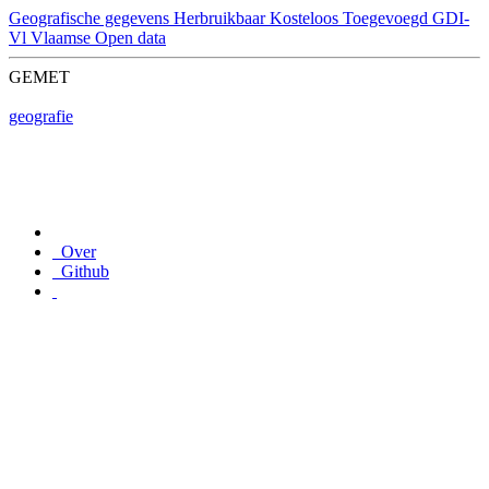
Geografische gegevens
Herbruikbaar
Kosteloos
Toegevoegd GDI-
Vl
Vlaamse Open data
GEMET
geografie
Over
Github