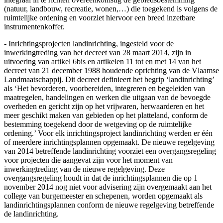
(natuur, landbouw, recreatie, wonen,…) die toegekend is volgens de
ruimtelijke ordening en voorziet hiervoor een breed inzetbare
instrumentenkoffer.
- Inrichtingsprojecten landinrichting, ingesteld voor de
inwerkingtreding van het decreet van 28 maart 2014, zijn in
uitvoering van artikel 6bis en artikelen 11 tot en met 14 van het
decreet van 21 december 1988 houdende oprichting van de Vlaamse
Landmaatschappij. Dit decreet definieert het begrip ‘landinrichting’
als ‘Het bevorderen, voorbereiden, integreren en begeleiden van
maatregelen, handelingen en werken die uitgaan van de bevoegde
overheden en gericht zijn op het vrijwaren, herwaarderen en het
meer geschikt maken van gebieden op het platteland, conform de
bestemming toegekend door de wetgeving op de ruimtelijke
ordening.’ Voor elk inrichtingsproject landinrichting werden er één
of meerdere inrichtingsplannen opgemaakt. De nieuwe regelgeving
van 2014 betreffende landinrichting voorziet een overgangsregeling
voor projecten die aangevat zijn voor het moment van
inwerkingtreding van de nieuwe regelgeving. Deze
overgangsregeling houdt in dat de inrichtingsplannen die op 1
november 2014 nog niet voor advisering zijn overgemaakt aan het
college van burgemeester en schepenen, worden opgemaakt als
landinrichtingsplannen conform de nieuwe regelgeving betreffende
de landinrichting.