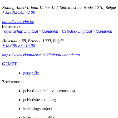
Koning Albert II-laan 15 bus 152
,
Sint-Joost-ten-Node
,
1210
,
België
+32 (0)2 543 72 00
https://www.vlm.be
beheerder
agentschap Digitaal Vlaanderen -
Helpdesk Digitaal Vlaanderen
Havenlaan 88
,
Brussel
,
1000
,
België
+32 (0)9 276 15 00
https://www.vlaanderen.be/digitaal-vlaanderen
GEMET
geografie
Zoekwoorden
gebied met recht van voorkoop
gebiedsbestemming
inrichtingsproject
instrumentenkoffer