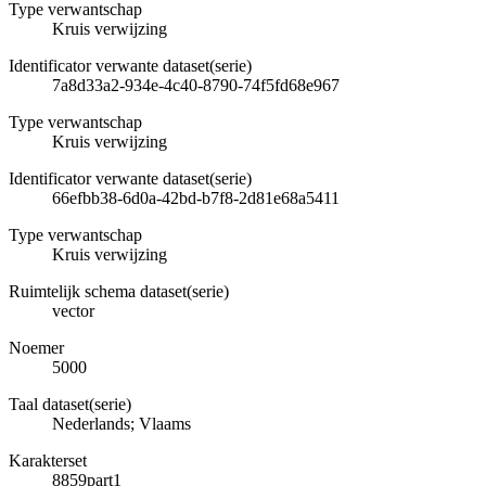
Type verwantschap
Kruis verwijzing
Identificator verwante dataset(serie)
7a8d33a2-934e-4c40-8790-74f5fd68e967
Type verwantschap
Kruis verwijzing
Identificator verwante dataset(serie)
66efbb38-6d0a-42bd-b7f8-2d81e68a5411
Type verwantschap
Kruis verwijzing
Ruimtelijk schema dataset(serie)
vector
Noemer
5000
Taal dataset(serie)
Nederlands; Vlaams
Karakterset
8859part1