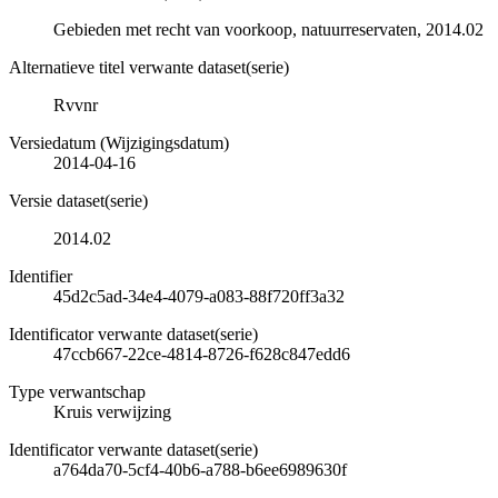
Gebieden met recht van voorkoop, natuurreservaten, 2014.02
Alternatieve titel verwante dataset(serie)
Rvvnr
Versiedatum (Wijzigingsdatum)
2014-04-16
Versie dataset(serie)
2014.02
Identifier
45d2c5ad-34e4-4079-a083-88f720ff3a32
Identificator verwante dataset(serie)
47ccb667-22ce-4814-8726-f628c847edd6
Type verwantschap
Kruis verwijzing
Identificator verwante dataset(serie)
a764da70-5cf4-40b6-a788-b6ee6989630f