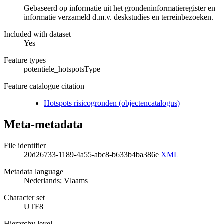
Gebaseerd op informatie uit het grondeninformatieregister en
informatie verzameld d.m.v. deskstudies en terreinbezoeken.
Included with dataset
Yes
Feature types
potentiele_hotspotsType
Feature catalogue citation
Hotspots risicogronden (objectencatalogus)
Meta-metadata
File identifier
20d26733-1189-4a55-abc8-b633b4ba386e
XML
Metadata language
Nederlands; Vlaams
Character set
UTF8
Hierarchy level