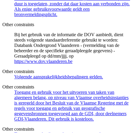
duur is toegelaten, zonder dat daar kosten aan verbonden zijn.
Als enige gebruiksvoorwaarde geldt een
bronvermeldingsplicht.
Other constraints
Bij het gebruik van de informatie die DOV aanbiedt, dient
steeds volgende standaardreferentie gebruikt te worden:
Databank Ondergrond Vlaanderen - (vermelding van de
beheerder en de specifieke geraadpleegde gegevens) -
Geraadpleegd op dd/mm/jjjj, op
https://www.dov.vlaanderen.be
Other constraints
Volgende aansprakelijkheidsbepalingen gelden.
Other constraints
Toegang en gebruik voor het uitvoeren van taken van
algemeen belang, op niveau van Vlaamse overheidsinstanties
is geregeld door het Besluit van de Vlaamse Regering met de
regels voor toegang en gebruik van geografische
gegevensbronnen toegevoegd aan de GDI, door deelnemers
GDI-Vlaanderen. Dit gebruik is kosteloos.
Other constraints