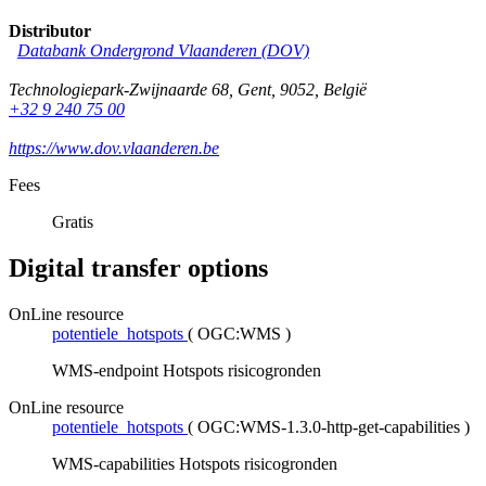
Distributor
Databank Ondergrond Vlaanderen (DOV)
Technologiepark-Zwijnaarde 68
,
Gent
,
9052
,
België
+32 9 240 75 00
https://www.dov.vlaanderen.be
Fees
Gratis
Digital transfer options
OnLine resource
potentiele_hotspots
(
OGC:WMS
)
WMS-endpoint Hotspots risicogronden
OnLine resource
potentiele_hotspots
(
OGC:WMS-1.3.0-http-get-capabilities
)
WMS-capabilities Hotspots risicogronden