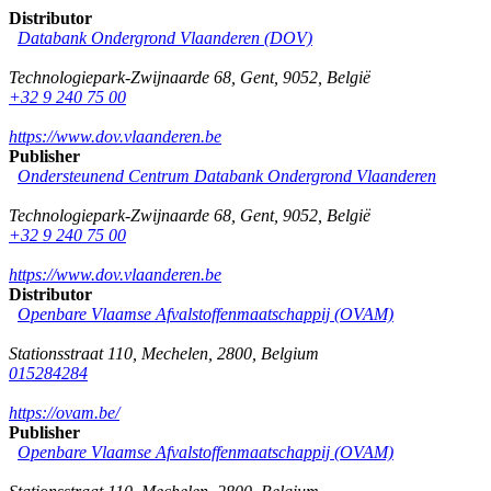
Distributor
Databank Ondergrond Vlaanderen (DOV)
Technologiepark-Zwijnaarde 68
,
Gent
,
9052
,
België
+32 9 240 75 00
https://www.dov.vlaanderen.be
Publisher
Ondersteunend Centrum Databank Ondergrond Vlaanderen
Technologiepark-Zwijnaarde 68
,
Gent
,
9052
,
België
+32 9 240 75 00
https://www.dov.vlaanderen.be
Distributor
Openbare Vlaamse Afvalstoffenmaatschappij (OVAM)
Stationsstraat 110
,
Mechelen
,
2800
,
Belgium
015284284
https://ovam.be/
Publisher
Openbare Vlaamse Afvalstoffenmaatschappij (OVAM)