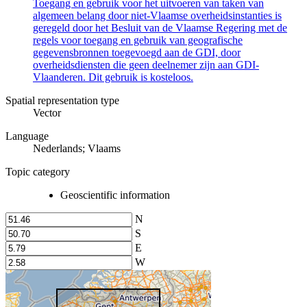
Toegang en gebruik voor het uitvoeren van taken van
algemeen belang door niet-Vlaamse overheidsinstanties is
geregeld door het Besluit van de Vlaamse Regering met de
regels voor toegang en gebruik van geografische
gegevensbronnen toegevoegd aan de GDI, door
overheidsdiensten die geen deelnemer zijn aan GDI-
Vlaanderen. Dit gebruik is kosteloos.
Spatial representation type
Vector
Language
Nederlands; Vlaams
Topic category
Geoscientific information
N
S
E
W