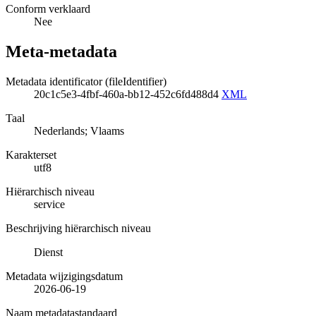
Conform verklaard
Nee
Meta-metadata
Metadata identificator (fileIdentifier)
20c1c5e3-4fbf-460a-bb12-452c6fd488d4
XML
Taal
Nederlands; Vlaams
Karakterset
utf8
Hiërarchisch niveau
service
Beschrijving hiërarchisch niveau
Dienst
Metadata wijzigingsdatum
2026-06-19
Naam metadatastandaard