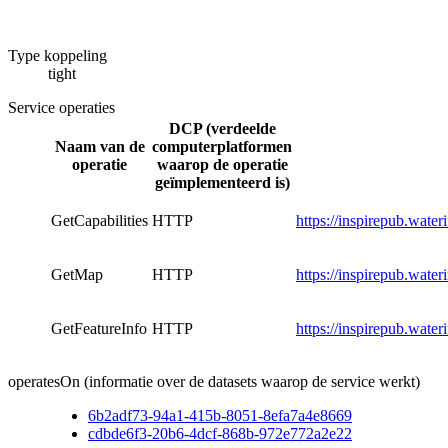
Type koppeling
tight
Service operaties
DCP (verdeelde
Naam van de
computerplatformen
operatie
waarop de operatie
geïmplementeerd is)
GetCapabilities
HTTP
https://inspirepub.wat
GetMap
HTTP
https://inspirepub.wat
GetFeatureInfo
HTTP
https://inspirepub.wat
operatesOn (informatie over de datasets waarop de service werkt)
6b2adf73-94a1-415b-8051-8efa7a4e8669
cdbde6f3-20b6-4dcf-868b-972e772a2e22