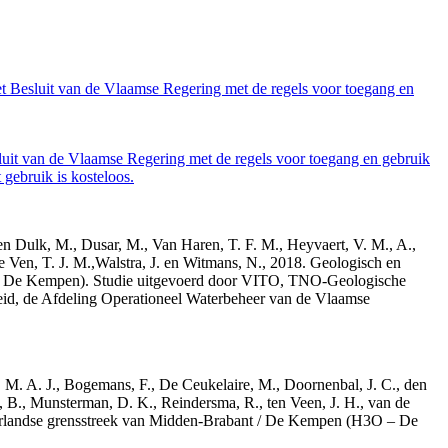
et Besluit van de Vlaamse Regering met de regels voor toegang en
luit van de Vlaamse Regering met de regels voor toegang en gebruik
gebruik is kosteloos.
den Dulk, M., Dusar, M., Van Haren, T. F. M., Heyvaert, V. M., A.,
e Ven, T. J. M.,Walstra, J. en Witmans, N., 2018. Geologisch en
– De Kempen). Studie uitgevoerd door VITO, TNO-Geologische
id, de Afdeling Operationeel Waterbeheer van de Vlaamse
r, M. A. J., Bogemans, F., De Ceukelaire, M., Doornenbal, J. C., den
, B., Munsterman, D. K., Reindersma, R., ten Veen, J. H., van de
derlandse grensstreek van Midden-Brabant / De Kempen (H3O – De