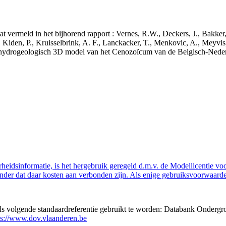
aat vermeld in het bijhorend rapport : Vernes, R.W., Deckers, J., Bakke
 Kiden, P., Kruisselbrink, A. F., Lanckacker, T., Menkovic, A., Meyvis
 en hydrogeologisch 3D model van het Cenozoïcum van de Belgisch-Ne
eidsinformatie, is het hergebruik geregeld d.m.v. de Modellicentie voor
nder dat daar kosten aan verbonden zijn. Als enige gebruiksvoorwaarde
eds volgende standaardreferentie gebruikt te worden: Databank Ondergr
ps://www.dov.vlaanderen.be