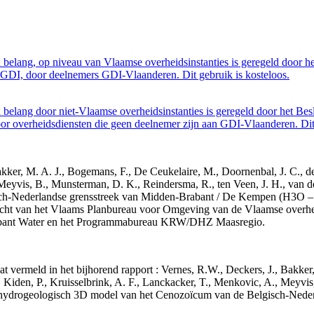
belang, op niveau van Vlaamse overheidsinstanties is geregeld door h
GDI, door deelnemers GDI-Vlaanderen. Dit gebruik is kosteloos.
belang door niet-Vlaamse overheidsinstanties is geregeld door het Bes
 overheidsdiensten die geen deelnemer zijn aan GDI-Vlaanderen. Dit 
 Bakker, M. A. J., Bogemans, F., De Ceukelaire, M., Doornenbal, J. C., 
 Meyvis, B., Munsterman, D. K., Reindersma, R., ten Veen, J. H., van d
sch-Nederlandse grensstreek van Midden-Brabant / De Kempen (H3O 
acht van het Vlaams Planbureau voor Omgeving van de Vlaamse overhe
abant Water en het Programmabureau KRW/DHZ Maasregio.
aat vermeld in het bijhorend rapport : Vernes, R.W., Deckers, J., Bakke
 Kiden, P., Kruisselbrink, A. F., Lanckacker, T., Menkovic, A., Meyvis
 en hydrogeologisch 3D model van het Cenozoïcum van de Belgisch-Ne