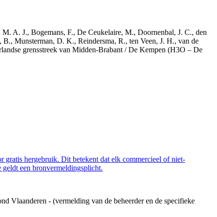
r, M. A. J., Bogemans, F., De Ceukelaire, M., Doornenbal, J. C., den
, B., Munsterman, D. K., Reindersma, R., ten Veen, J. H., van de
derlandse grensstreek van Midden-Brabant / De Kempen (H3O – De
 gratis hergebruik. Dit betekent dat elk commercieel of niet-
 geldt een bronvermeldingsplicht.
ond Vlaanderen - (vermelding van de beheerder en de specifieke