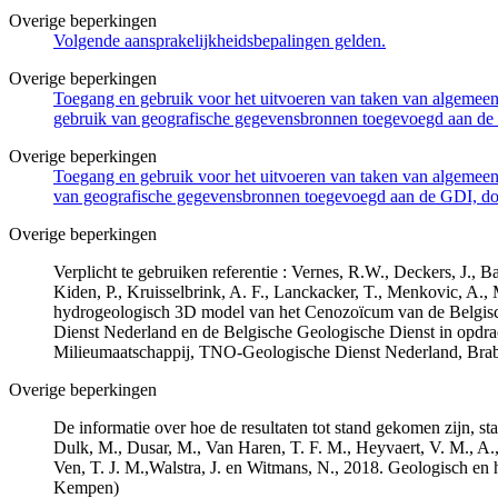
Overige beperkingen
Volgende aansprakelijkheidsbepalingen gelden.
Overige beperkingen
Toegang en gebruik voor het uitvoeren van taken van algemeen 
gebruik van geografische gegevensbronnen toegevoegd aan de 
Overige beperkingen
Toegang en gebruik voor het uitvoeren van taken van algemeen 
van geografische gegevensbronnen toegevoegd aan de GDI, door
Overige beperkingen
Verplicht te gebruiken referentie : Vernes, R.W., Deckers, J.,
Kiden, P., Kruisselbrink, A. F., Lanckacker, T., Menkovic, A.,
hydrogeologisch 3D model van het Cenozoïcum van de Belgi
Dienst Nederland en de Belgische Geologische Dienst in opdr
Milieumaatschappij, TNO-Geologische Dienst Nederland, Br
Overige beperkingen
De informatie over hoe de resultaten tot stand gekomen zijn, st
Dulk, M., Dusar, M., Van Haren, T. F. M., Heyvaert, V. M., A.,
Ven, T. J. M.,Walstra, J. en Witmans, N., 2018. Geologisch
Kempen)