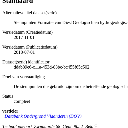
Standaard
Alternatieve titel dataset(serie)
Steunpunten Formatie van Diest Geologisch en hydrogeologis
Versiedatum (Creatiedatum)
2017-11-01
Versiedatum (Publicatiedatum)
2018-07-01
Dataset(serie) identificator
ddab89e6-c11a-453d-83bc-bc455f65c502
Doel van vervaardiging
De steunpunten die gebruikt zijn om de betreffende geologische
Status
compleet
verdeler
Databank Ondergrond Vlaanderen (DOV)
Technologiepark-Zwijnaarde 68
,
Gent
,
9052
,
België