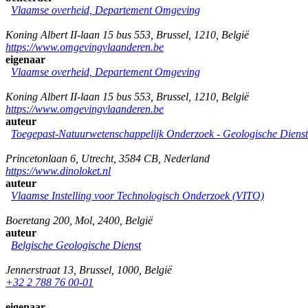
Vlaamse overheid, Departement Omgeving
Koning Albert II-laan 15 bus 553
,
Brussel
,
1210
,
België
https://www.omgevingvlaanderen.be
eigenaar
Vlaamse overheid, Departement Omgeving
Koning Albert II-laan 15 bus 553
,
Brussel
,
1210
,
België
https://www.omgevingvlaanderen.be
auteur
Toegepast-Natuurwetenschappelijk Onderzoek - Geologische Diens
Princetonlaan 6
,
Utrecht
,
3584 CB
,
Nederland
https://www.dinoloket.nl
auteur
Vlaamse Instelling voor Technologisch Onderzoek (VITO)
Boeretang 200
,
Mol
,
2400
,
België
auteur
Belgische Geologische Dienst
Jennerstraat 13
,
Brussel
,
1000
,
België
+32 2 788 76 00-01
eigenaar