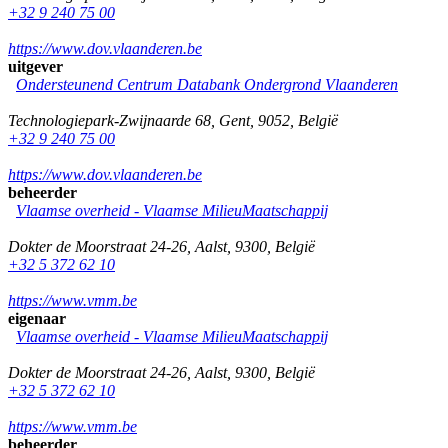
+32 9 240 75 00
https://www.dov.vlaanderen.be
uitgever
Ondersteunend Centrum Databank Ondergrond Vlaanderen
Technologiepark-Zwijnaarde 68
,
Gent
,
9052
,
België
+32 9 240 75 00
https://www.dov.vlaanderen.be
beheerder
Vlaamse overheid - Vlaamse MilieuMaatschappij
Dokter de Moorstraat 24-26
,
Aalst
,
9300
,
België
+32 5 372 62 10
https://www.vmm.be
eigenaar
Vlaamse overheid - Vlaamse MilieuMaatschappij
Dokter de Moorstraat 24-26
,
Aalst
,
9300
,
België
+32 5 372 62 10
https://www.vmm.be
beheerder