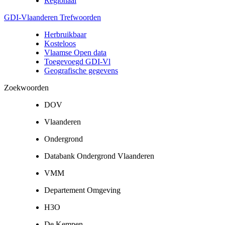
Regionaal
GDI-Vlaanderen Trefwoorden
Herbruikbaar
Kosteloos
Vlaamse Open data
Toegevoegd GDI-Vl
Geografische gegevens
Zoekwoorden
DOV
Vlaanderen
Ondergrond
Databank Ondergrond Vlaanderen
VMM
Departement Omgeving
H3O
De Kempen