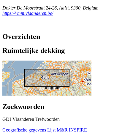
Dokter De Moorstraat 24-26
,
Aalst
,
9300
,
Belgium
https://vmm.vlaanderen.be/
Overzichten
Ruimtelijke dekking
Zoekwoorden
GDI-Vlaanderen Trefwoorden
Geografische gegevens
Lijst M&R INSPIRE