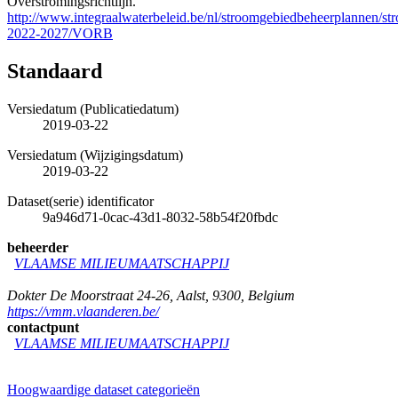
Overstromingsrichtlijn.
http://www.integraalwaterbeleid.be/nl/stroomgebiedbeheerplannen/s
2022-2027/VORB
Standaard
Versiedatum (Publicatiedatum)
2019-03-22
Versiedatum (Wijzigingsdatum)
2019-03-22
Dataset(serie) identificator
9a946d71-0cac-43d1-8032-58b54f20fbdc
beheerder
VLAAMSE MILIEUMAATSCHAPPIJ
Dokter De Moorstraat 24-26
,
Aalst
,
9300
,
Belgium
https://vmm.vlaanderen.be/
contactpunt
VLAAMSE MILIEUMAATSCHAPPIJ
Hoogwaardige dataset categorieën