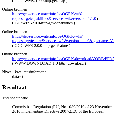
(
OGC:WMS-1.3.0-http-get-map
)
Online bronnen
https://geoservice.waterinfo.be/OGRK/wfs?
request=getcapabilities&service=wfs&version=1.1.0
(
OGC:WFS-2.0.0-http-get-capabilities
)
Online bronnen
https://geoservice.waterinfo.be/OGRK/wfs?
request=getfeature&service=wfs&version=1.1.0&typename=V
(
OGC:WFS-2.0.0-http-get-feature
)
Online bronnen
https://geoservice.waterinfo.be/OGRK/download/VORB/PFR
(
WWW:DOWNLOAD-1.0-http--download
)
Niveau kwaliteitsinformatie
dataset
Resultaat
Titel specificatie
Commission Regulation (EU) No 1089/2010 of 23 November
2010 implementing Directive 2007/2/EC of the European