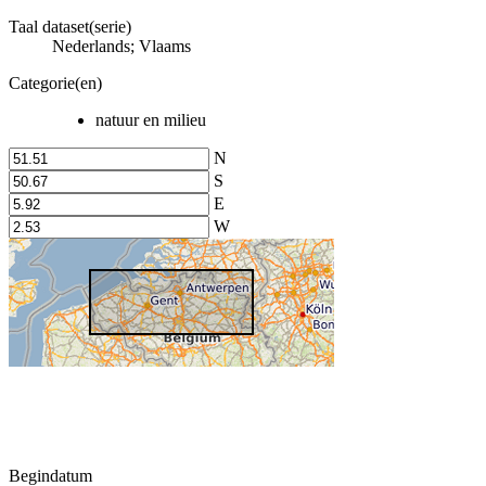
Taal dataset(serie)
Nederlands; Vlaams
Categorie(en)
natuur en milieu
N
S
E
W
Begindatum