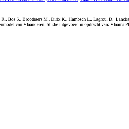
nck R., Bos S., Broothaers M., Dirix K., Hambsch L., Lagrou, D., Lanck
nmodel van Vlaanderen. Studie uitgevoerd in opdracht van: Vlaams