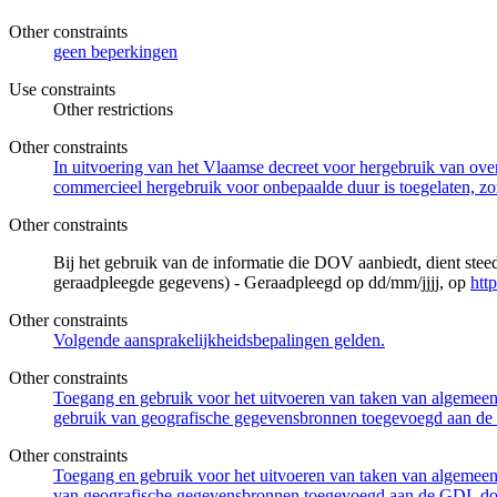
Other constraints
geen beperkingen
Use constraints
Other restrictions
Other constraints
In uitvoering van het Vlaamse decreet voor hergebruik van overh
commercieel hergebruik voor onbepaalde duur is toegelaten, zo
Other constraints
Bij het gebruik van de informatie die DOV aanbiedt, dient ste
geraadpleegde gegevens) - Geraadpleegd op dd/mm/jjjj, op
htt
Other constraints
Volgende aansprakelijkheidsbepalingen gelden.
Other constraints
Toegang en gebruik voor het uitvoeren van taken van algemeen 
gebruik van geografische gegevensbronnen toegevoegd aan de 
Other constraints
Toegang en gebruik voor het uitvoeren van taken van algemeen 
van geografische gegevensbronnen toegevoegd aan de GDI, door