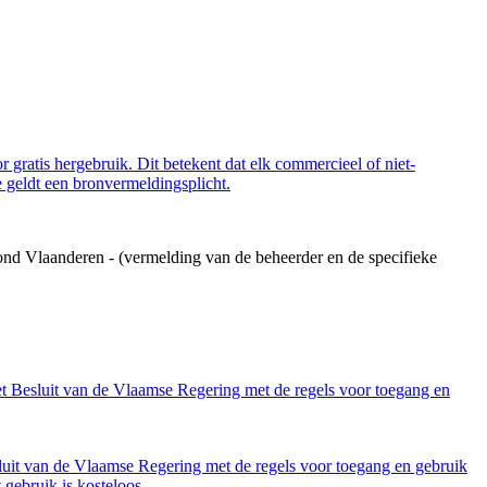
 gratis hergebruik. Dit betekent dat elk commercieel of niet-
 geldt een bronvermeldingsplicht.
ond Vlaanderen - (vermelding van de beheerder en de specifieke
et Besluit van de Vlaamse Regering met de regels voor toegang en
luit van de Vlaamse Regering met de regels voor toegang en gebruik
gebruik is kosteloos.