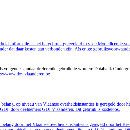
eidsinformatie, is het hergebruik geregeld d.m.v. de Modellicentie voor
nder dat daar kosten aan verbonden zijn. Als enige gebruiksvoorwaarde
eds volgende standaardreferentie gebruikt te worden: Databank Ondergr
ps://www.dov.vlaanderen.be
belang, op niveau van Vlaamse overheidsinstanties is geregeld door h
GDI, door deelnemers GDI-Vlaanderen. Dit gebruik is kosteloos.
belang door niet-Vlaamse overheidsinstanties is geregeld door het Bes
 overheidsdiensten die geen deelnemer zijn aan GDI-Vlaanderen. Dit 