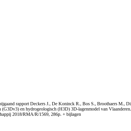
t bijgaand rapport Deckers J., De Koninck R., Bos S., Broothaers M., Di
 (G3Dv3) en hydrogeologisch (H3D) 3D-lagenmodel van Vlaanderen. S
appij 2018/RMA/R/1569, 286p. + bijlagen