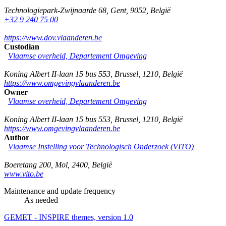
Technologiepark-Zwijnaarde 68
,
Gent
,
9052
,
België
+32 9 240 75 00
https://www.dov.vlaanderen.be
Custodian
Vlaamse overheid, Departement Omgeving
Koning Albert II-laan 15 bus 553
,
Brussel
,
1210
,
België
https://www.omgevingvlaanderen.be
Owner
Vlaamse overheid, Departement Omgeving
Koning Albert II-laan 15 bus 553
,
Brussel
,
1210
,
België
https://www.omgevingvlaanderen.be
Author
Vlaamse Instelling voor Technologisch Onderzoek (VITO)
Boeretang 200
,
Mol
,
2400
,
België
www.vito.be
Maintenance and update frequency
As needed
GEMET - INSPIRE themes, version 1.0