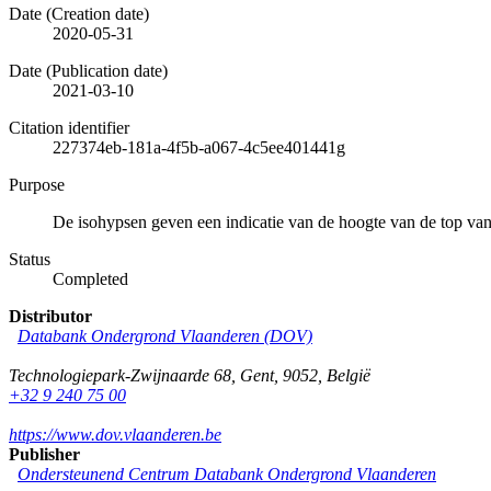
Date (Creation date)
2020-05-31
Date (Publication date)
2021-03-10
Citation identifier
227374eb-181a-4f5b-a067-4c5ee401441g
Purpose
De isohypsen geven een indicatie van de hoogte van de top va
Status
Completed
Distributor
Databank Ondergrond Vlaanderen (DOV)
Technologiepark-Zwijnaarde 68
,
Gent
,
9052
,
België
+32 9 240 75 00
https://www.dov.vlaanderen.be
Publisher
Ondersteunend Centrum Databank Ondergrond Vlaanderen