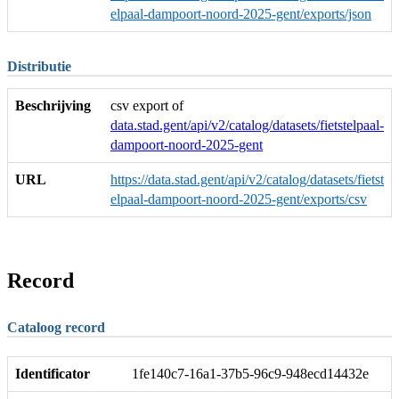
elpaal-dampoort-noord-2025-gent/exports/json
Distributie
Beschrijving
csv export of
data.stad.gent/api/v2/catalog/datasets/fietstelpaal-
dampoort-noord-2025-gent
URL
https://data.stad.gent/api/v2/catalog/datasets/fietst
elpaal-dampoort-noord-2025-gent/exports/csv
Record
Cataloog record
Identificator
1fe140c7-16a1-37b5-96c9-948ecd14432e