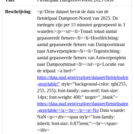
Beschrijving
<p>Deze dataset bevat de data van de
fietstelpaal Dampoort-Noord van 2025. De
metingen zijn per 15 minuten gegroepeerd in 3
waarden:</p><ul><li>Totaal: totaal aantal
gepasseerde fietsers</li><li>Hoofdrichting:
aantal gepasseerde fietsers van Dampoortstraat
naar Antwerpenplein</li><li>Tegenrichting:
aantal gepasseerde fietsers van Antwerpenplein
naar Dampoortstraat</li></ul><p>Locatie van
de telpaal: <a href="
https://data.stad.gent/explore/dataset/fietstelpalen
-gent/table/"
style="background-color: rgb(255,
255, 255); font-family: sans-serif; font-size:
14px; font-weight: 400;" target="_blank">
https://data.stad.gent/explore/dataset/fietstelpalen
-gent/table/</a><br></p><p>No
Data waarde:
NaN</p><div><span style="font-family:
inherit; font-size: 0.875rem;"><br></span>
</div>