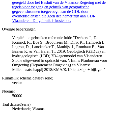
geregeld door het Besluit van de Vlaamse Regering met de
regels voor toegang en gebruik van geografische
gegevensbronnen toegevoegd aan de GDI, door
overheidsdiensten die geen deelnemer zijn aan GDI-
Vlaanderen. Dit gebruik is kosteloos.
Overige beperkingen
Verplicht te gebruiken referentie luidt: "Deckers J., De
Koninck R., Bos S., Broothaers M., Dirix K., Hambsch L.,
Lagrou, D., Lanckacker T., Matthijs, J., Rombaut B., Van
Baelen K. & Van Haren T., 2019. Geologisch (G3Dv3) en
hydrogeologisch (H3D) 3D-lagenmodel van Vlaanderen.
Studie uitgevoerd in opdracht van: Vlaams Planbureau voor
Omgeving (Departement Omgeving) en Vlaamse
Milieumaatschappij 2018/RMA/R/1569, 286p. + bijlagen"
Ruimtelijk schema dataset(serie)
vector
Noemer
50000
Taal dataset(serie)
Nederlands; Vlaams