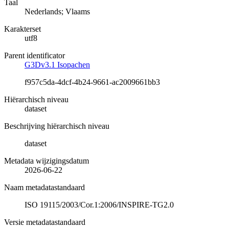
Taal
Nederlands; Vlaams
Karakterset
utf8
Parent identificator
G3Dv3.1 Isopachen
f957c5da-4dcf-4b24-9661-ac2009661bb3
Hiërarchisch niveau
dataset
Beschrijving hiërarchisch niveau
dataset
Metadata wijzigingsdatum
2026-06-22
Naam metadatastandaard
ISO 19115/2003/Cor.1:2006/INSPIRE-TG2.0
Versie metadatastandaard