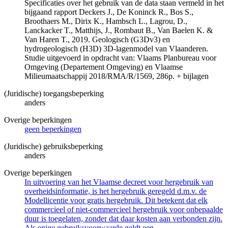
Specificaties over het gebruik van de data staan vermeld in het
bijgaand rapport Deckers J., De Koninck R., Bos S.,
Broothaers M., Dirix K., Hambsch L., Lagrou, D.,
Lanckacker T., Matthijs, J., Rombaut B., Van Baelen K. &
Van Haren T., 2019. Geologisch (G3Dv3) en
hydrogeologisch (H3D) 3D-lagenmodel van Vlaanderen.
Studie uitgevoerd in opdracht van: Vlaams Planbureau voor
Omgeving (Departement Omgeving) en Vlaamse
Milieumaatschappij 2018/RMA/R/1569, 286p. + bijlagen
(Juridische) toegangsbeperking
anders
Overige beperkingen
geen beperkingen
(Juridische) gebruiksbeperking
anders
Overige beperkingen
In uitvoering van het Vlaamse decreet voor hergebruik van
overheidsinformatie, is het hergebruik geregeld d.m.v. de
Modellicentie voor gratis hergebruik. Dit betekent dat elk
commercieel of niet-commercieel hergebruik voor onbepaalde
duur is toegelaten, zonder dat daar kosten aan verbonden zijn.
Als enige gebruiksvoorwaarde geldt een