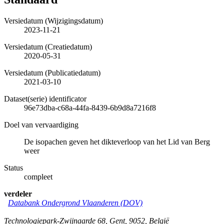
Versiedatum (Wijzigingsdatum)
2023-11-21
Versiedatum (Creatiedatum)
2020-05-31
Versiedatum (Publicatiedatum)
2021-03-10
Dataset(serie) identificator
96e73dba-c68a-44fa-8439-6b9d8a7216f8
Doel van vervaardiging
De isopachen geven het dikteverloop van het Lid van Berg
weer
Status
compleet
verdeler
Databank Ondergrond Vlaanderen (DOV)
Technologiepark-Zwijnaarde 68
,
Gent
,
9052
,
België