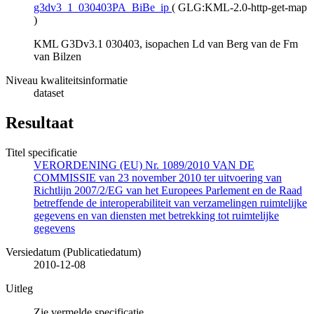
g3dv3_1_030403PA_BiBe_ip
(
GLG:KML-2.0-http-get-map
)
KML G3Dv3.1 030403, isopachen Ld van Berg van de Fm
van Bilzen
Niveau kwaliteitsinformatie
dataset
Resultaat
Titel specificatie
VERORDENING (EU) Nr. 1089/2010 VAN DE
COMMISSIE van 23 november 2010 ter uitvoering van
Richtlijn 2007/2/EG van het Europees Parlement en de Raad
betreffende de interoperabiliteit van verzamelingen ruimtelijke
gegevens en van diensten met betrekking tot ruimtelijke
gegevens
Versiedatum (Publicatiedatum)
2010-12-08
Uitleg
Zie vermelde specificatie