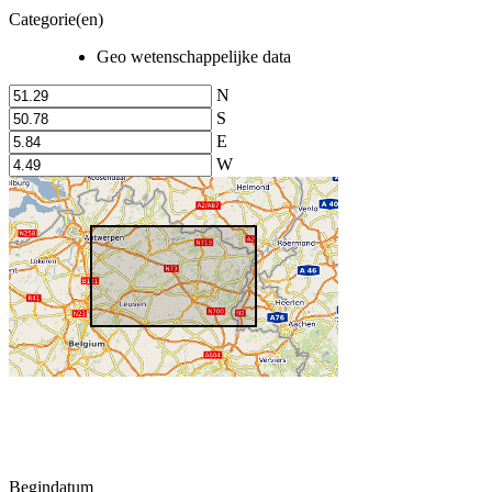
Categorie(en)
Geo wetenschappelijke data
N
S
E
W
Begindatum