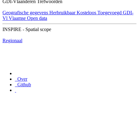
GDI-Vlaanderen Trefwoorden
Geografische gegevens
Herbruikbaar
Kosteloos
Toegevoegd GDI-
Vl
Vlaamse Open data
INSPIRE - Spatial scope
Regionaal
Over
Github