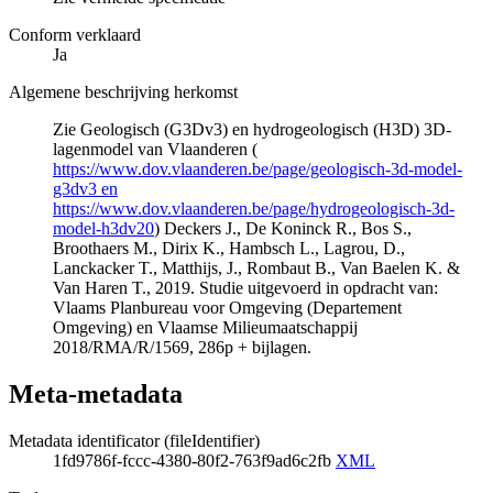
Conform verklaard
Ja
Algemene beschrijving herkomst
Zie Geologisch (G3Dv3) en hydrogeologisch (H3D) 3D-
lagenmodel van Vlaanderen (
https://www.dov.vlaanderen.be/page/geologisch-3d-model-
g3dv3 en
https://www.dov.vlaanderen.be/page/hydrogeologisch-3d-
model-h3dv20
) Deckers J., De Koninck R., Bos S.,
Broothaers M., Dirix K., Hambsch L., Lagrou, D.,
Lanckacker T., Matthijs, J., Rombaut B., Van Baelen K. &
Van Haren T., 2019. Studie uitgevoerd in opdracht van:
Vlaams Planbureau voor Omgeving (Departement
Omgeving) en Vlaamse Milieumaatschappij
2018/RMA/R/1569, 286p + bijlagen.
Meta-metadata
Metadata identificator (fileIdentifier)
1fd9786f-fccc-4380-80f2-763f9ad6c2fb
XML