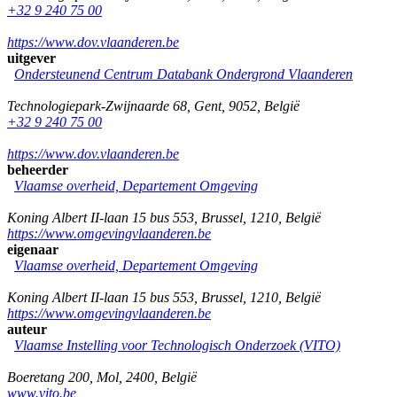
+32 9 240 75 00
https://www.dov.vlaanderen.be
uitgever
Ondersteunend Centrum Databank Ondergrond Vlaanderen
Technologiepark-Zwijnaarde 68
,
Gent
,
9052
,
België
+32 9 240 75 00
https://www.dov.vlaanderen.be
beheerder
Vlaamse overheid, Departement Omgeving
Koning Albert II-laan 15 bus 553
,
Brussel
,
1210
,
België
https://www.omgevingvlaanderen.be
eigenaar
Vlaamse overheid, Departement Omgeving
Koning Albert II-laan 15 bus 553
,
Brussel
,
1210
,
België
https://www.omgevingvlaanderen.be
auteur
Vlaamse Instelling voor Technologisch Onderzoek (VITO)
Boeretang 200
,
Mol
,
2400
,
België
www.vito.be