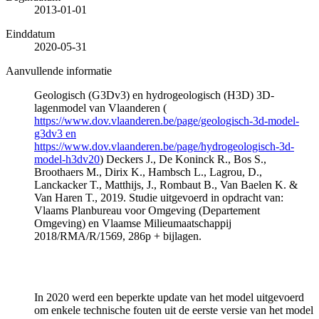
2013-01-01
Einddatum
2020-05-31
Aanvullende informatie
Geologisch (G3Dv3) en hydrogeologisch (H3D) 3D-
lagenmodel van Vlaanderen (
https://www.dov.vlaanderen.be/page/geologisch-3d-model-
g3dv3 en
https://www.dov.vlaanderen.be/page/hydrogeologisch-3d-
model-h3dv20
) Deckers J., De Koninck R., Bos S.,
Broothaers M., Dirix K., Hambsch L., Lagrou, D.,
Lanckacker T., Matthijs, J., Rombaut B., Van Baelen K. &
Van Haren T., 2019. Studie uitgevoerd in opdracht van:
Vlaams Planbureau voor Omgeving (Departement
Omgeving) en Vlaamse Milieumaatschappij
2018/RMA/R/1569, 286p + bijlagen.
In 2020 werd een beperkte update van het model uitgevoerd
om enkele technische fouten uit de eerste versie van het model