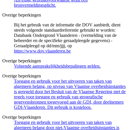
bronvermeldingsplicht.
Overige beperkingen
Bij het gebruik van de informatie die DOV aanbiedt, dient
steeds volgende standaardreferentie gebruikt te worden:
Databank Ondergrond Vlaanderen - (vermelding van de
beheerder en de specifieke geraadpleegde gegevens) -
Geraadpleegd op dd/mm/jjjj, op
https://www.dov.vlaanderen.be
Overige beperkingen
Volgende aansprakelijkheidsbepalingen gelden.
Overige beperkingen
Toegang en gebruik voor het uitvoeren van taken van
algemeen belang, op niveau van Vlaamse overheidsinstanties
is geregeld door het Besluit van de Vlaamse Regering met de
regels voor toegang en gebruik van geografische
gegevensbronnen toegevoegd aan de GDI, door deelnemers
GDI-Vlaanderen. Dit gebruik is kosteloos.
Overige beperkingen
Toegang en gebruik voor het uitvoeren van taken van
algemeen belang door niet-Vlaamse overheidsinstanties is