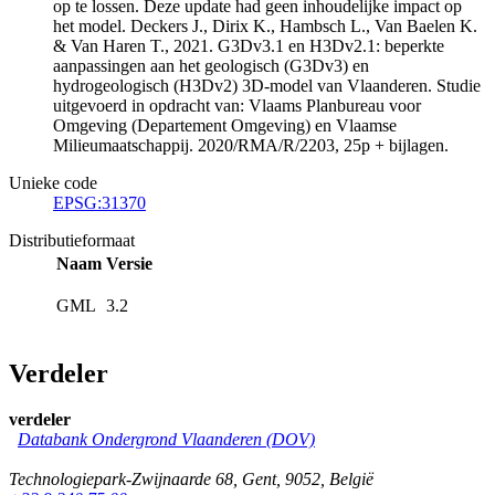
op te lossen. Deze update had geen inhoudelijke impact op
het model. Deckers J., Dirix K., Hambsch L., Van Baelen K.
& Van Haren T., 2021. G3Dv3.1 en H3Dv2.1: beperkte
aanpassingen aan het geologisch (G3Dv3) en
hydrogeologisch (H3Dv2) 3D-model van Vlaanderen. Studie
uitgevoerd in opdracht van: Vlaams Planbureau voor
Omgeving (Departement Omgeving) en Vlaamse
Milieumaatschappij. 2020/RMA/R/2203, 25p + bijlagen.
Unieke code
EPSG:31370
Distributieformaat
Naam
Versie
GML
3.2
Verdeler
verdeler
Databank Ondergrond Vlaanderen (DOV)
Technologiepark-Zwijnaarde 68
,
Gent
,
9052
,
België