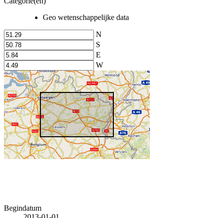
Categorie(en)
Geo wetenschappelijke data
N
S
E
W
Begindatum
2013-01-01