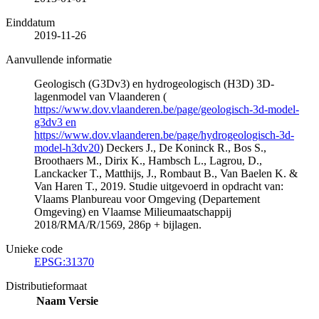
Einddatum
2019-11-26
Aanvullende informatie
Geologisch (G3Dv3) en hydrogeologisch (H3D) 3D-
lagenmodel van Vlaanderen (
https://www.dov.vlaanderen.be/page/geologisch-3d-model-
g3dv3 en
https://www.dov.vlaanderen.be/page/hydrogeologisch-3d-
model-h3dv20
) Deckers J., De Koninck R., Bos S.,
Broothaers M., Dirix K., Hambsch L., Lagrou, D.,
Lanckacker T., Matthijs, J., Rombaut B., Van Baelen K. &
Van Haren T., 2019. Studie uitgevoerd in opdracht van:
Vlaams Planbureau voor Omgeving (Departement
Omgeving) en Vlaamse Milieumaatschappij
2018/RMA/R/1569, 286p + bijlagen.
Unieke code
EPSG:31370
Distributieformaat
Naam
Versie