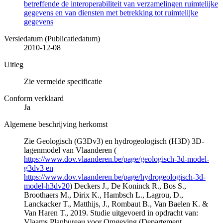
betreffende de interoperabiliteit van verzamelingen ruimtelijke
gegevens en van diensten met betrekking tot ruimtelijke
gegevens
Versiedatum (Publicatiedatum)
2010-12-08
Uitleg
Zie vermelde specificatie
Conform verklaard
Ja
Algemene beschrijving herkomst
Zie Geologisch (G3Dv3) en hydrogeologisch (H3D) 3D-
lagenmodel van Vlaanderen (
https://www.dov.vlaanderen.be/page/geologisch-3d-model-
g3dv3 en
https://www.dov.vlaanderen.be/page/hydrogeologisch-3d-
model-h3dv20
) Deckers J., De Koninck R., Bos S.,
Broothaers M., Dirix K., Hambsch L., Lagrou, D.,
Lanckacker T., Matthijs, J., Rombaut B., Van Baelen K. &
Van Haren T., 2019. Studie uitgevoerd in opdracht van:
Vlaams Planbureau voor Omgeving (Departement