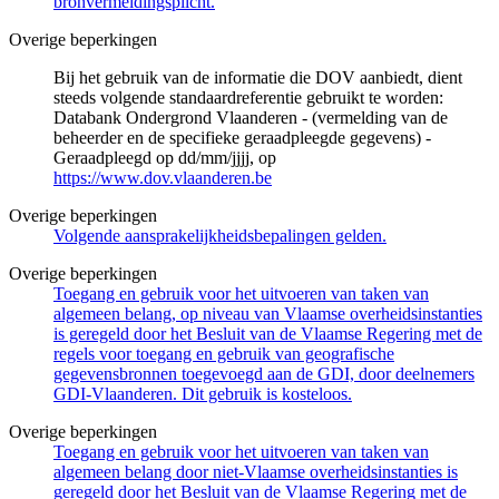
bronvermeldingsplicht.
Overige beperkingen
Bij het gebruik van de informatie die DOV aanbiedt, dient
steeds volgende standaardreferentie gebruikt te worden:
Databank Ondergrond Vlaanderen - (vermelding van de
beheerder en de specifieke geraadpleegde gegevens) -
Geraadpleegd op dd/mm/jjjj, op
https://www.dov.vlaanderen.be
Overige beperkingen
Volgende aansprakelijkheidsbepalingen gelden.
Overige beperkingen
Toegang en gebruik voor het uitvoeren van taken van
algemeen belang, op niveau van Vlaamse overheidsinstanties
is geregeld door het Besluit van de Vlaamse Regering met de
regels voor toegang en gebruik van geografische
gegevensbronnen toegevoegd aan de GDI, door deelnemers
GDI-Vlaanderen. Dit gebruik is kosteloos.
Overige beperkingen
Toegang en gebruik voor het uitvoeren van taken van
algemeen belang door niet-Vlaamse overheidsinstanties is
geregeld door het Besluit van de Vlaamse Regering met de