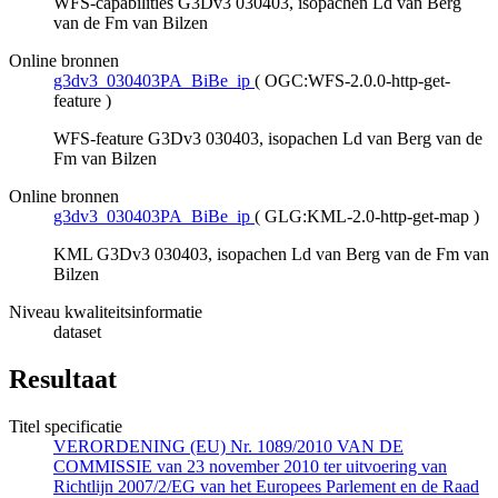
WFS-capabilities G3Dv3 030403, isopachen Ld van Berg
van de Fm van Bilzen
Online bronnen
g3dv3_030403PA_BiBe_ip
(
OGC:WFS-2.0.0-http-get-
feature
)
WFS-feature G3Dv3 030403, isopachen Ld van Berg van de
Fm van Bilzen
Online bronnen
g3dv3_030403PA_BiBe_ip
(
GLG:KML-2.0-http-get-map
)
KML G3Dv3 030403, isopachen Ld van Berg van de Fm van
Bilzen
Niveau kwaliteitsinformatie
dataset
Resultaat
Titel specificatie
VERORDENING (EU) Nr. 1089/2010 VAN DE
COMMISSIE van 23 november 2010 ter uitvoering van
Richtlijn 2007/2/EG van het Europees Parlement en de Raad