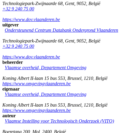
Technologiepark-Zwijnaarde 68
,
Gent
,
9052
,
België
+32 9 240 75 00
https://www.dov.vlaanderen.be
uitgever
Ondersteunend Centrum Databank Ondergrond Vlaanderen
Technologiepark-Zwijnaarde 68
,
Gent
,
9052
,
België
+32 9 240 75 00
https://www.dov.vlaanderen.be
beheerder
Vlaamse overheid, Departement Omgeving
Koning Albert II-laan 15 bus 553
,
Brussel
,
1210
,
België
https://www.omgevingvlaanderen.be
eigenaar
Vlaamse overheid, Departement Omgeving
Koning Albert II-laan 15 bus 553
,
Brussel
,
1210
,
België
https://www.omgevingvlaanderen.be
auteur
Vlaamse Instelling voor Technologisch Onderzoek (VITO)
Boeretang 200
,
Mol
,
2400
,
België