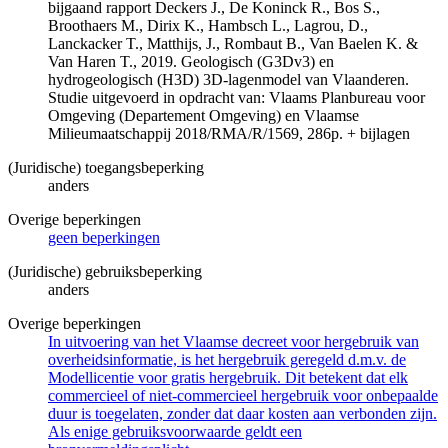
bijgaand rapport Deckers J., De Koninck R., Bos S.,
Broothaers M., Dirix K., Hambsch L., Lagrou, D.,
Lanckacker T., Matthijs, J., Rombaut B., Van Baelen K. &
Van Haren T., 2019. Geologisch (G3Dv3) en
hydrogeologisch (H3D) 3D-lagenmodel van Vlaanderen.
Studie uitgevoerd in opdracht van: Vlaams Planbureau voor
Omgeving (Departement Omgeving) en Vlaamse
Milieumaatschappij 2018/RMA/R/1569, 286p. + bijlagen
(Juridische) toegangsbeperking
anders
Overige beperkingen
geen beperkingen
(Juridische) gebruiksbeperking
anders
Overige beperkingen
In uitvoering van het Vlaamse decreet voor hergebruik van
overheidsinformatie, is het hergebruik geregeld d.m.v. de
Modellicentie voor gratis hergebruik. Dit betekent dat elk
commercieel of niet-commercieel hergebruik voor onbepaalde
duur is toegelaten, zonder dat daar kosten aan verbonden zijn.
Als enige gebruiksvoorwaarde geldt een