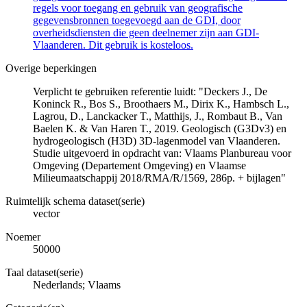
regels voor toegang en gebruik van geografische
gegevensbronnen toegevoegd aan de GDI, door
overheidsdiensten die geen deelnemer zijn aan GDI-
Vlaanderen. Dit gebruik is kosteloos.
Overige beperkingen
Verplicht te gebruiken referentie luidt: "Deckers J., De
Koninck R., Bos S., Broothaers M., Dirix K., Hambsch L.,
Lagrou, D., Lanckacker T., Matthijs, J., Rombaut B., Van
Baelen K. & Van Haren T., 2019. Geologisch (G3Dv3) en
hydrogeologisch (H3D) 3D-lagenmodel van Vlaanderen.
Studie uitgevoerd in opdracht van: Vlaams Planbureau voor
Omgeving (Departement Omgeving) en Vlaamse
Milieumaatschappij 2018/RMA/R/1569, 286p. + bijlagen"
Ruimtelijk schema dataset(serie)
vector
Noemer
50000
Taal dataset(serie)
Nederlands; Vlaams