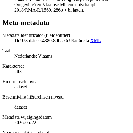
Omgeving) en Vlaamse Milieumaatschappij
2018/RMA/R/1569, 286p + bijlagen.
Meta-metadata
Metadata identificator (fileIdentifier)
1fd9786f-fccc-4380-80f2-763f9ad6c2fa
XML
Taal
Nederlands; Vlaams
Karakterset
utf8
Hiërarchisch niveau
dataset
Beschrijving hiërarchisch niveau
dataset
Metadata wijzigingsdatum
2026-06-22
Naam metadatastandaard