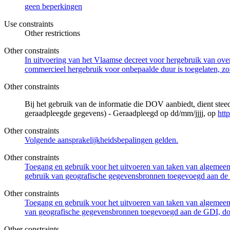
geen beperkingen
Use constraints
Other restrictions
Other constraints
In uitvoering van het Vlaamse decreet voor hergebruik van overh
commercieel hergebruik voor onbepaalde duur is toegelaten, zo
Other constraints
Bij het gebruik van de informatie die DOV aanbiedt, dient ste
geraadpleegde gegevens) - Geraadpleegd op dd/mm/jjjj, op
htt
Other constraints
Volgende aansprakelijkheidsbepalingen gelden.
Other constraints
Toegang en gebruik voor het uitvoeren van taken van algemeen 
gebruik van geografische gegevensbronnen toegevoegd aan de 
Other constraints
Toegang en gebruik voor het uitvoeren van taken van algemeen 
van geografische gegevensbronnen toegevoegd aan de GDI, door
Other constraints