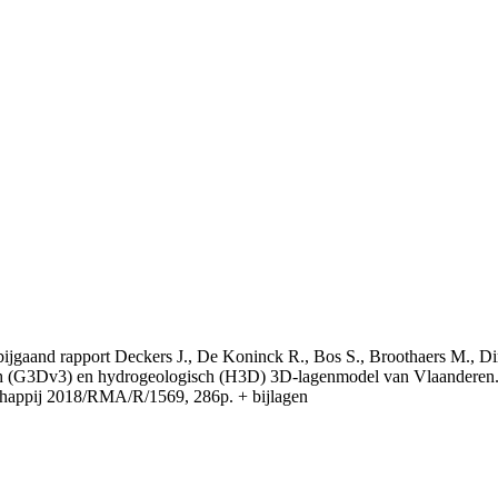
t bijgaand rapport Deckers J., De Koninck R., Bos S., Broothaers M., Di
 (G3Dv3) en hydrogeologisch (H3D) 3D-lagenmodel van Vlaanderen. S
appij 2018/RMA/R/1569, 286p. + bijlagen