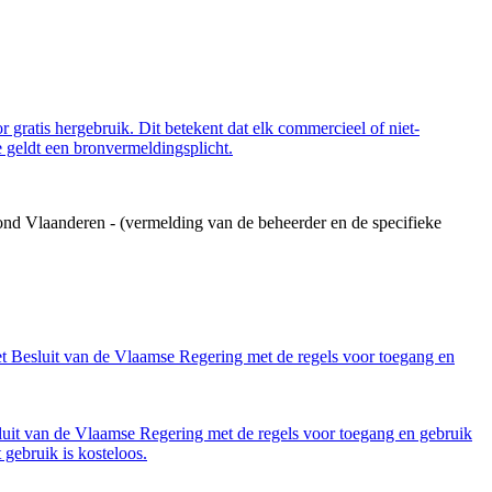
 gratis hergebruik. Dit betekent dat elk commercieel of niet-
 geldt een bronvermeldingsplicht.
ond Vlaanderen - (vermelding van de beheerder en de specifieke
et Besluit van de Vlaamse Regering met de regels voor toegang en
luit van de Vlaamse Regering met de regels voor toegang en gebruik
gebruik is kosteloos.