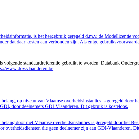
eidsinformatie, is het hergebruik geregeld d.m.v. de Modellicentie voor
nder dat daar kosten aan verbonden zijn. Als enige gebruiksvoorwaarde
eds volgende standaardreferentie gebruikt te worden: Databank Ondergr
ps://www.dov.vlaanderen.be
belang, op niveau van Vlaamse overheidsinstanties is geregeld door h
GDI, door deelnemers GDI-Vlaanderen. Dit gebruik is kosteloos.
belang door niet-Vlaamse overheidsinstanties is geregeld door het Bes
 overheidsdiensten die geen deelnemer zijn aan GDI-Vlaanderen. Dit 