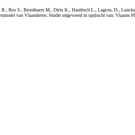
nck R., Bos S., Broothaers M., Dirix K., Hambsch L., Lagrou, D., Lanck
nmodel van Vlaanderen. Studie uitgevoerd in opdracht van: Vlaams