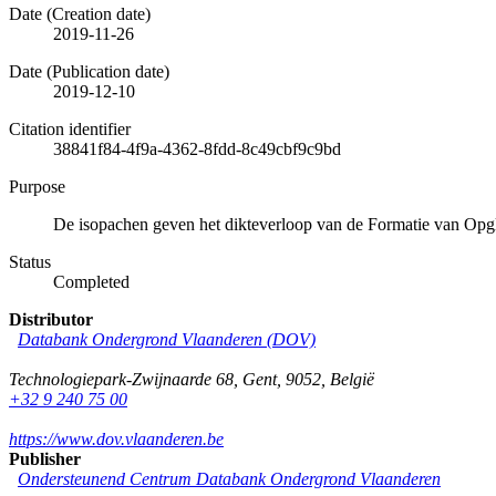
Date (Creation date)
2019-11-26
Date (Publication date)
2019-12-10
Citation identifier
38841f84-4f9a-4362-8fdd-8c49cbf9c9bd
Purpose
De isopachen geven het dikteverloop van de Formatie van Op
Status
Completed
Distributor
Databank Ondergrond Vlaanderen (DOV)
Technologiepark-Zwijnaarde 68
,
Gent
,
9052
,
België
+32 9 240 75 00
https://www.dov.vlaanderen.be
Publisher
Ondersteunend Centrum Databank Ondergrond Vlaanderen