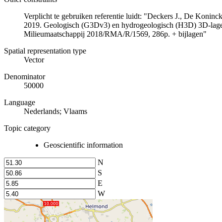
Verplicht te gebruiken referentie luidt: "Deckers J., De Koni
2019. Geologisch (G3Dv3) en hydrogeologisch (H3D) 3D-lage
Milieumaatschappij 2018/RMA/R/1569, 286p. + bijlagen"
Spatial representation type
Vector
Denominator
50000
Language
Nederlands; Vlaams
Topic category
Geoscientific information
N
S
E
W