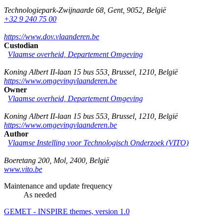
Technologiepark-Zwijnaarde 68
,
Gent
,
9052
,
België
+32 9 240 75 00
https://www.dov.vlaanderen.be
Custodian
Vlaamse overheid, Departement Omgeving
Koning Albert II-laan 15 bus 553
,
Brussel
,
1210
,
België
https://www.omgevingvlaanderen.be
Owner
Vlaamse overheid, Departement Omgeving
Koning Albert II-laan 15 bus 553
,
Brussel
,
1210
,
België
https://www.omgevingvlaanderen.be
Author
Vlaamse Instelling voor Technologisch Onderzoek (VITO)
Boeretang 200
,
Mol
,
2400
,
België
www.vito.be
Maintenance and update frequency
As needed
GEMET - INSPIRE themes, version 1.0