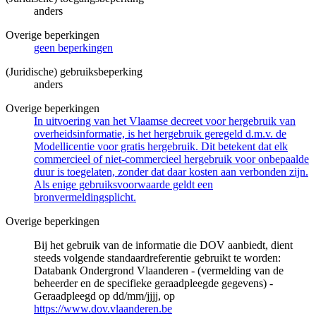
anders
Overige beperkingen
geen beperkingen
(Juridische) gebruiksbeperking
anders
Overige beperkingen
In uitvoering van het Vlaamse decreet voor hergebruik van
overheidsinformatie, is het hergebruik geregeld d.m.v. de
Modellicentie voor gratis hergebruik. Dit betekent dat elk
commercieel of niet-commercieel hergebruik voor onbepaalde
duur is toegelaten, zonder dat daar kosten aan verbonden zijn.
Als enige gebruiksvoorwaarde geldt een
bronvermeldingsplicht.
Overige beperkingen
Bij het gebruik van de informatie die DOV aanbiedt, dient
steeds volgende standaardreferentie gebruikt te worden:
Databank Ondergrond Vlaanderen - (vermelding van de
beheerder en de specifieke geraadpleegde gegevens) -
Geraadpleegd op dd/mm/jjjj, op
https://www.dov.vlaanderen.be