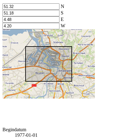
N
S
E
W
Begindatum
1977-01-01