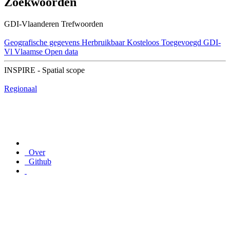
Zoekwoorden
GDI-Vlaanderen Trefwoorden
Geografische gegevens
Herbruikbaar
Kosteloos
Toegevoegd GDI-
Vl
Vlaamse Open data
INSPIRE - Spatial scope
Regionaal
Over
Github