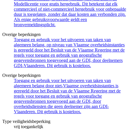
Modellicentie voor gratis hergebruik. Dit betekent dat elk
commercieel of niet-commercieel hergebruik voor onbepaalde
duur is toegelaten, zonder dat daar kosten aan verbonden zijn.
Als enige gebruiksvoorwaarde geldt een
bronvermeldingsplicht.
Overige beperkingen
Toegang en gebruik voor het uitvoeren van taken van
algemeen belang, op niveau van Vlaamse overheidsinstanties
is geregeld door het Besluit van de Vlaamse Regering met de
regels voor toegang en gebruik van geografische
gegevensbronnen toegevoegd aan de GDI, door deelnemers
GDI-Vlaanderen. Dit gebruik is kosteloos.
Overige beperkingen
Toegang en gebruik voor het uitvoeren van taken van
algemeen belang door niet-Vlaamse overheidsinstanties is
geregeld door het Besluit van de Vlaamse Regering met de
regels voor toegang en gebruik van geografische
gegevensbronnen toegevoegd aan de GDI, door
overheidsdiensten die geen deelnemer zijn aan GDI-
Vlaanderen. Dit gebruik is kosteloos.
Type veiligheidsbeperking
vrij toegankelijk