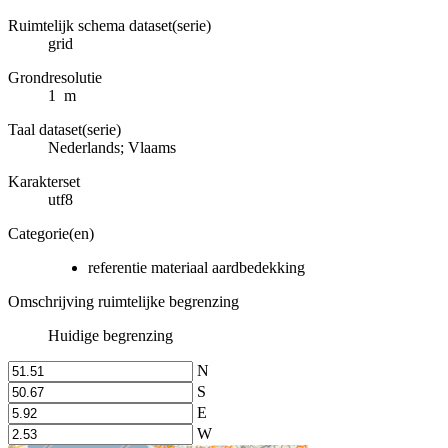
Ruimtelijk schema dataset(serie)
grid
Grondresolutie
1 m
Taal dataset(serie)
Nederlands; Vlaams
Karakterset
utf8
Categorie(en)
referentie materiaal aardbedekking
Omschrijving ruimtelijke begrenzing
Huidige begrenzing
N
S
E
W