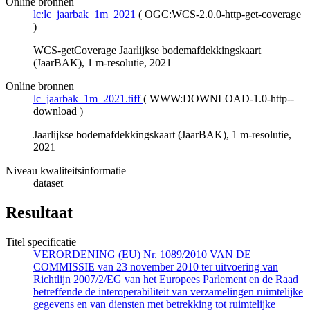
Online bronnen
lc:lc_jaarbak_1m_2021
(
OGC:WCS-2.0.0-http-get-coverage
)
WCS-getCoverage Jaarlijkse bodemafdekkingskaart
(JaarBAK), 1 m-resolutie, 2021
Online bronnen
lc_jaarbak_1m_2021.tiff
(
WWW:DOWNLOAD-1.0-http--
download
)
Jaarlijkse bodemafdekkingskaart (JaarBAK), 1 m-resolutie,
2021
Niveau kwaliteitsinformatie
dataset
Resultaat
Titel specificatie
VERORDENING (EU) Nr. 1089/2010 VAN DE
COMMISSIE van 23 november 2010 ter uitvoering van
Richtlijn 2007/2/EG van het Europees Parlement en de Raad
betreffende de interoperabiliteit van verzamelingen ruimtelijke
gegevens en van diensten met betrekking tot ruimtelijke