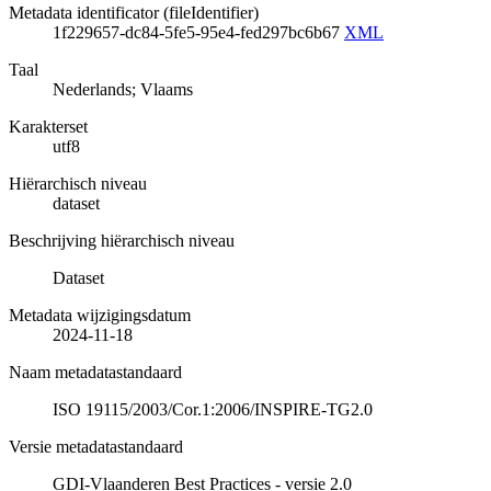
Metadata identificator (fileIdentifier)
1f229657-dc84-5fe5-95e4-fed297bc6b67
XML
Taal
Nederlands; Vlaams
Karakterset
utf8
Hiërarchisch niveau
dataset
Beschrijving hiërarchisch niveau
Dataset
Metadata wijzigingsdatum
2024-11-18
Naam metadatastandaard
ISO 19115/2003/Cor.1:2006/INSPIRE-TG2.0
Versie metadatastandaard
GDI-Vlaanderen Best Practices - versie 2.0