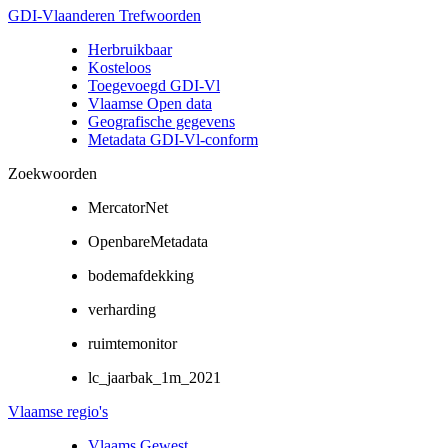
GDI-Vlaanderen Trefwoorden
Herbruikbaar
Kosteloos
Toegevoegd GDI-Vl
Vlaamse Open data
Geografische gegevens
Metadata GDI-Vl-conform
Zoekwoorden
MercatorNet
OpenbareMetadata
bodemafdekking
verharding
ruimtemonitor
lc_jaarbak_1m_2021
Vlaamse regio's
Vlaams Gewest