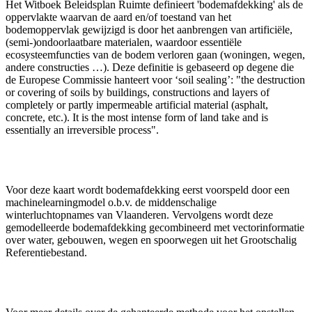
Het Witboek Beleidsplan Ruimte definieert 'bodemafdekking' als de
oppervlakte waarvan de aard en/of toestand van het
bodemoppervlak gewijzigd is door het aanbrengen van artificiële,
(semi-)ondoorlaatbare materialen, waardoor essentiële
ecosysteemfuncties van de bodem verloren gaan (woningen, wegen,
andere constructies …). Deze definitie is gebaseerd op degene die
de Europese Commissie hanteert voor ‘soil sealing’: "the destruction
or covering of soils by buildings, constructions and layers of
completely or partly impermeable artificial material (asphalt,
concrete, etc.). It is the most intense form of land take and is
essentially an irreversible process".
Voor deze kaart wordt bodemafdekking eerst voorspeld door een
machinelearningmodel o.b.v. de middenschalige
winterluchtopnames van Vlaanderen. Vervolgens wordt deze
gemodelleerde bodemafdekking gecombineerd met vectorinformatie
over water, gebouwen, wegen en spoorwegen uit het Grootschalig
Referentiebestand.