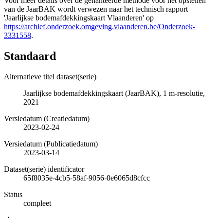
Voor meer details over de gehanteerde methode voor het opstellen
van de JaarBAK wordt verwezen naar het technisch rapport
'Jaarlijkse bodemafdekkingskaart Vlaanderen' op
https://archief.onderzoek.omgeving.vlaanderen.be/Onderzoek-
3331558
.
Standaard
Alternatieve titel dataset(serie)
Jaarlijkse bodemafdekkingskaart (JaarBAK), 1 m-resolutie,
2021
Versiedatum (Creatiedatum)
2023-02-24
Versiedatum (Publicatiedatum)
2023-03-14
Dataset(serie) identificator
65f8035e-4cb5-58af-9056-0e6065d8cfcc
Status
compleet