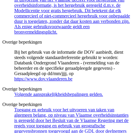
overheidsinformatie, is het hergebruik geregeld d.m.v. de
Modellicentie voor gratis hergebruik. Dit betekent dat elk
commercieel of niet-commercieel hergebruik voor onbepaalde
duur is toegelaten, zonder dat daar kosten aan verbonden zijn.
Als enige gebruiksvoorwaarde geldt een
bronvermeldingsplicht.
Overige beperkingen
Bij het gebruik van de informatie die DOV aanbiedt, dient
steeds volgende standaardreferentie gebruikt te worden:
Databank Ondergrond Vlaanderen - (vermelding van de
beheerder en de specifieke geraadpleegde gegevens) -
Geraadpleegd op dd/mm/jjjj, op
https://www.dov.vlaanderen.be
Overige beperkingen
Volgende aansprakelijkheidsbepalingen gelden.
Overige beperkingen
Toegang en gebruik voor het uitvoeren van taken van
algemeen belang, op niveau van Vlaamse overheidsinstanties
is geregeld door het Besluit van de Vlaamse Regering met de
regels voor toegang en gebruik van geografische
gegevensbronnen toegevoegd aan de GDI, door deelnemers