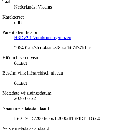
Taal
Nederlands; Vlaams
Karakterset
utf8
Parent identificator
H3Dv2.1 Voorkomensgrenzen
596491ab-3fcd-4aad-8f8b-afb07d37b1ac
Hiërarchisch niveau
dataset
Beschrijving hiërarchisch niveau
dataset
Metadata wijzigingsdatum
2026-06-22
Naam metadatastandaard
ISO 19115/2003/Cor.1:2006/INSPIRE-TG2.0
Versie metadatastandaard