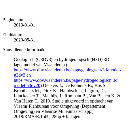
Begindatum
2013-01-01
Einddatum
2020-05-31
Aanvullende informatie
Geologisch (G3Dv3) en hydrogeologisch (H3D) 3D-
lagenmodel van Vlaanderen (
https://www.dov.vlaanderen.be/page/geologisch-3d-model-
g3dv3 en
https://www.dov.vlaanderen.be/page/hydrogeologisch-3d-
model-h3dv20
) Deckers J., De Koninck R., Bos S.,
Broothaers M., Dirix K., Hambsch L., Lagrou, D.,
Lanckacker T., Matthijs, J., Rombaut B., Van Baelen K. &
Van Haren T., 2019. Studie uitgevoerd in opdracht van:
Vlaams Planbureau voor Omgeving (Departement
Omgeving) en Vlaamse Milieumaatschappij
2018/RMA/R/1569, 286p + bijlagen.