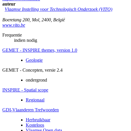
auteur
Vlaamse Instelling voor Technologisch Onderzoek (VITO)
Boeretang 200
,
Mol
,
2400
,
België
www.vito.be
Frequentie
indien nodig
GEMET - INSPIRE themes, version 1.0
Geologie
GEMET - Concepten, versie 2.4
ondergrond
INSPIRE - Spatial scope
Regionaal
GDI-Vlaanderen Trefwoorden
Herbruikbaar
Kosteloos
Vlaamse Open data