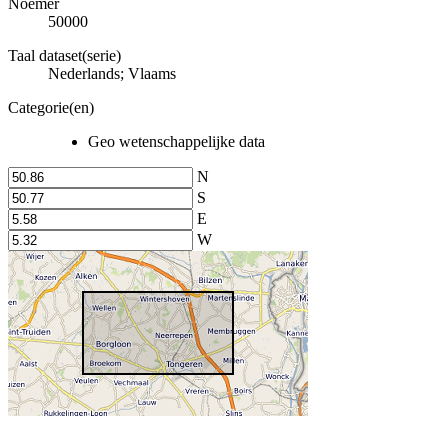
Noemer
50000
Taal dataset(serie)
Nederlands; Vlaams
Categorie(en)
Geo wetenschappelijke data
N
S
E
W