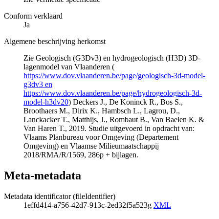
Conform verklaard
Ja
Algemene beschrijving herkomst
Zie Geologisch (G3Dv3) en hydrogeologisch (H3D) 3D-
lagenmodel van Vlaanderen (
https://www.dov.vlaanderen.be/page/geologisch-3d-model-
g3dv3 en
https://www.dov.vlaanderen.be/page/hydrogeologisch-3d-
model-h3dv20
) Deckers J., De Koninck R., Bos S.,
Broothaers M., Dirix K., Hambsch L., Lagrou, D.,
Lanckacker T., Matthijs, J., Rombaut B., Van Baelen K. &
Van Haren T., 2019. Studie uitgevoerd in opdracht van:
Vlaams Planbureau voor Omgeving (Departement
Omgeving) en Vlaamse Milieumaatschappij
2018/RMA/R/1569, 286p + bijlagen.
Meta-metadata
Metadata identificator (fileIdentifier)
1effd414-a756-42d7-913c-2ed32f5a523g
XML