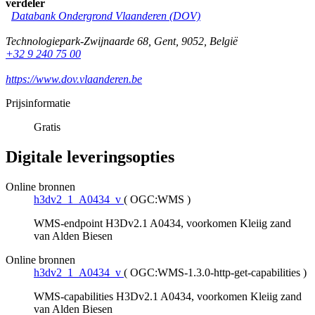
verdeler
Databank Ondergrond Vlaanderen (DOV)
Technologiepark-Zwijnaarde 68
,
Gent
,
9052
,
België
+32 9 240 75 00
https://www.dov.vlaanderen.be
Prijsinformatie
Gratis
Digitale leveringsopties
Online bronnen
h3dv2_1_A0434_v
(
OGC:WMS
)
WMS-endpoint H3Dv2.1 A0434, voorkomen Kleiig zand
van Alden Biesen
Online bronnen
h3dv2_1_A0434_v
(
OGC:WMS-1.3.0-http-get-capabilities
)
WMS-capabilities H3Dv2.1 A0434, voorkomen Kleiig zand
van Alden Biesen