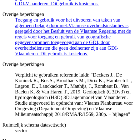
GDI-Vlaanderen. Dit gebruik is kosteloos.
Overige beperkingen
Toegang en gebruik voor het uitvoeren van taken van
algemeen belang door niet-Vlaamse overheidsinstanties is
geregeld door het Besluit van de Vlaamse Regering met de
regels voor toegang en gebruik van geografische
gegevensbronnen toegevoegd aan de GDI, door
overheidsdiensten die geen deelnemer zijn aan GDI-
Vlaanderen. Dit gebruik is kosteloos.
Overige beperkingen
Verplicht te gebruiken referentie luidt: "Deckers J., De
Koninck R., Bos S., Broothaers M., Dirix K., Hambsch L.,
Lagrou, D., Lanckacker T., Matthijs, J., Rombaut B., Van
Baelen K. & Van Haren T., 2019. Geologisch (G3Dv3) en
hydrogeologisch (H3D) 3D-lagenmodel van Vlaanderen.
Studie uitgevoerd in opdracht van: Vlaams Planbureau voor
Omgeving (Departement Omgeving) en Vlaamse
Milieumaatschappij 2018/RMA/R/1569, 286p. + bijlagen"
Ruimtelijk schema dataset(serie)
vector