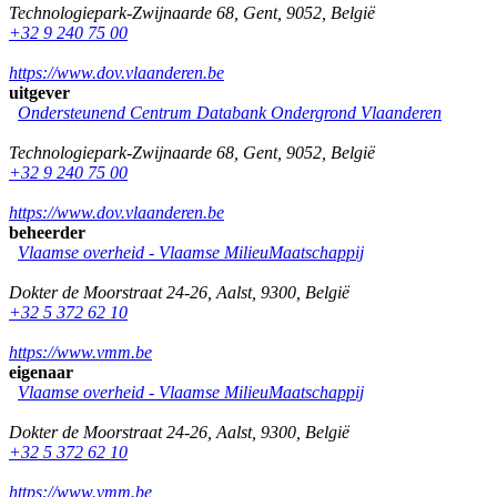
Technologiepark-Zwijnaarde 68
,
Gent
,
9052
,
België
+32 9 240 75 00
https://www.dov.vlaanderen.be
uitgever
Ondersteunend Centrum Databank Ondergrond Vlaanderen
Technologiepark-Zwijnaarde 68
,
Gent
,
9052
,
België
+32 9 240 75 00
https://www.dov.vlaanderen.be
beheerder
Vlaamse overheid - Vlaamse MilieuMaatschappij
Dokter de Moorstraat 24-26
,
Aalst
,
9300
,
België
+32 5 372 62 10
https://www.vmm.be
eigenaar
Vlaamse overheid - Vlaamse MilieuMaatschappij
Dokter de Moorstraat 24-26
,
Aalst
,
9300
,
België
+32 5 372 62 10
https://www.vmm.be