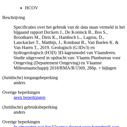
HCOV
Beschrijving
Specificaties over het gebruik van de data staan vermeld in het
bijgaand rapport Deckers J., De Koninck R., Bos S.,
Broothaers M., Dirix K., Hambsch L., Lagrou, D.,
Lanckacker T., Matthijs, J., Rombaut B., Van Baelen K. &
Van Haren T., 2019. Geologisch (G3Dv3) en
hydrogeologisch (H3D) 3D-lagenmodel van Vlaanderen.
Studie uitgevoerd in opdracht van: Vlaams Planbureau voor
Omgeving (Departement Omgeving) en Vlaamse
Milieumaatschappij 2018/RMA/R/1569, 286p. + bijlagen
(Juridische) toegangsbeperking
anders
Overige beperkingen
geen beperkingen
(Juridische) gebruiksbeperking
anders
Overige beperkingen
In uitvoering van het Vlaamse decreet voor hergebruik van