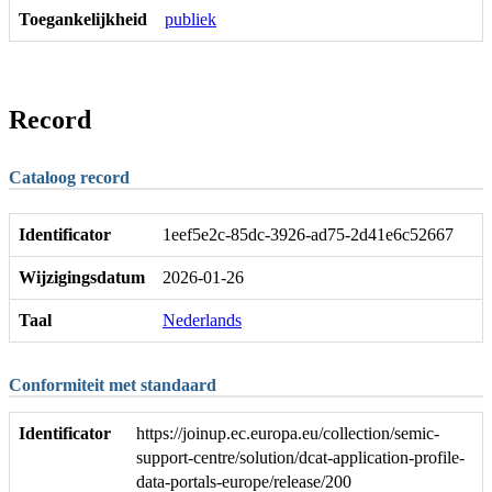
Toegankelijkheid
publiek
Record
Cataloog record
Identificator
1eef5e2c-85dc-3926-ad75-2d41e6c52667
Wijzigingsdatum
2026-01-26
Taal
Nederlands
Conformiteit met standaard
Identificator
https://joinup.ec.europa.eu/collection/semic-
support-centre/solution/dcat-application-profile-
data-portals-europe/release/200