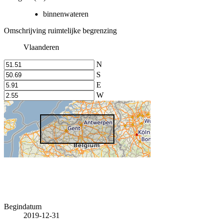
binnenwateren
Omschrijving ruimtelijke begrenzing
Vlaanderen
N
S
E
W
Begindatum
2019-12-31