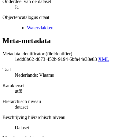
Onderdeel van de dataset
Ja
Objectencatalogus citaat
Watervlakken
Meta-metadata
Metadata identificator (fileIdentifier)
1edd8b62-d673-452b-9194-6bfa44e38e83
XML
Taal
Nederlands; Vlaams
Karakterset
utf8
Hiërarchisch niveau
dataset
Beschrijving hiërarchisch niveau
Dataset