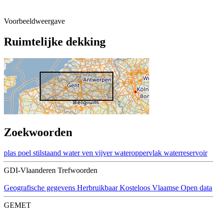
Voorbeeldweergave
Ruimtelijke dekking
Zoekwoorden
plas
poel
stilstaand water
ven
vijver
wateroppervlak
waterreservoir
GDI-Vlaanderen Trefwoorden
Geografische gegevens
Herbruikbaar
Kosteloos
Vlaamse Open data
GEMET