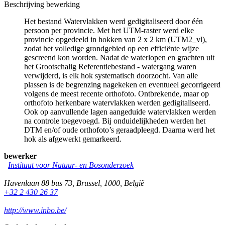
Beschrijving bewerking
Het bestand Watervlakken werd gedigitaliseerd door één
persoon per provincie. Met het UTM-raster werd elke
provincie opgedeeld in hokken van 2 x 2 km (UTM2_vl),
zodat het volledige grondgebied op een efficiënte wijze
gescreend kon worden. Nadat de waterlopen en grachten uit
het Grootschalig Referentiebestand - watergang waren
verwijderd, is elk hok systematisch doorzocht. Van alle
plassen is de begrenzing nagekeken en eventueel gecorrigeerd
volgens de meest recente orthofoto. Ontbrekende, maar op
orthofoto herkenbare watervlakken werden gedigitaliseerd.
Ook op aanvullende lagen aangeduide watervlakken werden
na controle toegevoegd. Bij onduidelijkheden werden het
DTM en/of oude orthofoto’s geraadpleegd. Daarna werd het
hok als afgewerkt gemarkeerd.
bewerker
Instituut voor Natuur- en Bosonderzoek
Havenlaan 88 bus 73
,
Brussel
,
1000
,
België
+32 2 430 26 37
http://www.inbo.be/