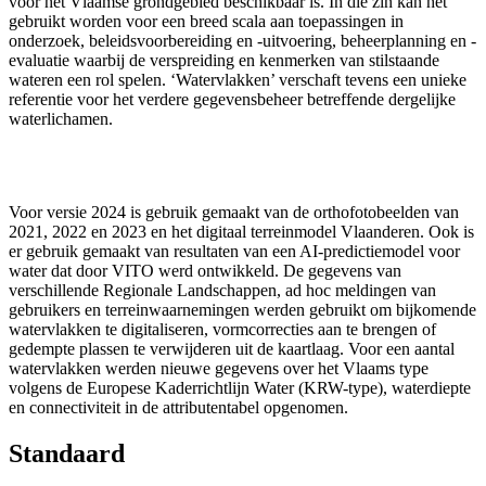
voor het Vlaamse grondgebied beschikbaar is. In die zin kan het
gebruikt worden voor een breed scala aan toepassingen in
onderzoek, beleidsvoorbereiding en -uitvoering, beheerplanning en -
evaluatie waarbij de verspreiding en kenmerken van stilstaande
wateren een rol spelen. ‘Watervlakken’ verschaft tevens een unieke
referentie voor het verdere gegevensbeheer betreffende dergelijke
waterlichamen.
Voor versie 2024 is gebruik gemaakt van de orthofotobeelden van
2021, 2022 en 2023 en het digitaal terreinmodel Vlaanderen. Ook is
er gebruik gemaakt van resultaten van een AI-predictiemodel voor
water dat door VITO werd ontwikkeld. De gegevens van
verschillende Regionale Landschappen, ad hoc meldingen van
gebruikers en terreinwaarnemingen werden gebruikt om bijkomende
watervlakken te digitaliseren, vormcorrecties aan te brengen of
gedempte plassen te verwijderen uit de kaartlaag. Voor een aantal
watervlakken werden nieuwe gegevens over het Vlaams type
volgens de Europese Kaderrichtlijn Water (KRW-type), waterdiepte
en connectiviteit in de attributentabel opgenomen.
Standaard