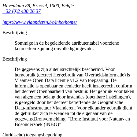
Havenlaan 88
,
Brussel
,
1000
,
België
+32 (0)2 430 26 37
https://www.vlaanderen.be/inbo/home/
Beschrijving
Sommige in de begeleidende attributentabel voorziene
kenmerken zijn nog onvolledig ingevuld.
Beschrijving
De gegevens zijn auteursrechtelijk beschermd. Voor
hergebruik (decreet Hergebruik van Overheidsinformatie) is
Vlaamse Open Data licentie v1.2 van toepassing. De
informatie is openbaar en eenieder heeft inzagerecht conform
het decreet Openbaarheid van bestuur. Het gebruik voor taken
van algemeen belang door instanties (openbare instellingen),
is geregeld door het decreet betreffende de Geografische
Data-infrastructuur Vlaanderen. Voor elk ander gebruik dient
de gebruiker zich te wenden tot de eigenaar van de
gegevens.Bronvermelding: “Bron: Instituut voor Natuur- en
Bosonderzoek (INBO)”
(Juridische) toegangsbeperking